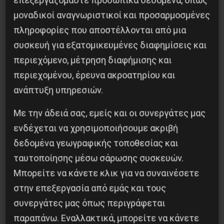
μοναδικοί αναγνωριστικοί και προσαρμοσμένες
Μεγάλη φοιτητική διαδήλωση
πληροφορίες που αποστέλλονται από μια
στο κέντρο της Αθήνας
συσκευή για εξατομικευμένες διαφημίσεις και
περιεχόμενο, μέτρηση διαφήμισης και
περιεχομένου, έρευνα ακροατηρίου και
Ενάντια στην πανεπιστημιακή αστυνομία.
ανάπτυξη υπηρεσιών.
Του Ερνέστο Αγγελή
Με την άδειά σας, εμείς και οι συνεργάτες μας
ενδέχεται να χρησιμοποιήσουμε ακριβή
10 Σεπτεμβρίου, 2022
δεδομένα γεωγραφικής τοποθεσίας και
ταυτοποίησης μέσω σάρωσης συσκευών.
Μπορείτε να κάνετε κλικ για να συναινέσετε
στην επεξεργασία από εμάς και τους
συνεργάτες μας όπως περιγράφεται
παραπάνω. Εναλλακτικά, μπορείτε να κάνετε