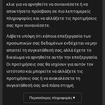
κλικ για να αρνηθείτε να συναινέσετε ή να
αποκτήσετε πρόσβαση σε πιο λεπτομερείς
Ανακοινώσεις
πληροφορίες και να αλλάξετε τις προτιμήσεις
σας πριν συναινέσετε.
Κάλεσμα του EEK για
διαδήλωση στη ΔΕΘ – 2022
Λάβετε υπόψη ότι κάποια επεξεργασία των
προσωπικών σας δεδομένων ενδέχεται να μην
απαιτεί τη συγκατάθεσή σας, αλλά έχετε το
δικαίωμα να αρνηθείτε αυτήν την επεξεργασία.
Κάτω η κυβέρνηση Μητσοτάκη – Κάτω η
Οι προτιμήσεις σας θα ισχύουν για αυτόν τον
κυβέρνηση των κοριών, της καταστολής,
ιστότοπο και μπορείτε να αλλάξετε τις
της φτώχειας, της διάλυσης της Παιδείας
προτιμήσεις σας ή να ανακαλέσετε τη
και Υγείας, του ξεπουλήματος της χώρας
συγκατάθεσή σας ανά πάσα στιγμή.
σε ΗΠΑ-ΝΑΤΟ-Ε.Ε.
Περισσότερες πληροφορίες
▼
10 Σεπτεμβρίου, 2022