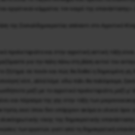
ου εργατικού κόμματος τον καιρό της επανάστασης». 
άση της Σοσιαλδημοκρατίας απέναντι στο Aγροτικό Kίν
κό προλεταριάτο και στην αγροτική αστική τάξη είνα
μαζόμαστε για την πάλη πάνω στη βάση αυτού του αντα
 ζήτημα: σε ποιόν και πώς θα δοθεί η δημευμένη γη; K
ποίηση’ κλπ., αλλά λέμε: εδώ πάλι θα παλέψουμε, ξαν
ωσδήποτε μαζί με το αγροτικό προλεταριάτο, μαζί μ’ 
αίνει και πέρασμα της γης στην τάξη των μικρονοικοκ
τησία, εκεί όπου δεν υπάρχουν ακόμα οι υλικοί όροι 
ης ολοκληρωτικής νίκης της δημοκρατικής επανάστασης
νώσεις των εργατών
, γιατί από τη δημοκρατική επανά