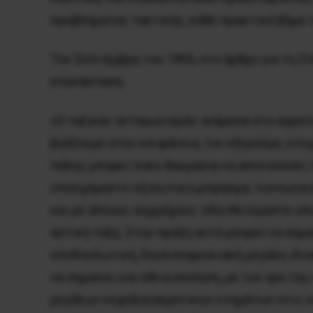
προβλήματος τακτικής, κάθε πρακτικό βήμα τ
Tον Σεπτέμβρη του 1905, στο άρθρο για τη
Στ
επανάσταση:
«O ταξικός ανταγωνισμός ανάμεσα στο αγροτι
βγάζουμε στην επιφάνεια, τον εξηγούμε,
ετοι
πάλης μπορεί πολύ θαυμάσια να αποτελέσει το
υποσχόμαστε εξισωτικό μοίρασμα, ‘κοινωνικο
και με άλλους συμμάχους: εδώ θα είμαστε οπ
αστική τάξη. Στην πράξη αυτό μπορεί να σημ
υποδουλωτική, δουλοπαροικιακή μεγάλη ιδιοκ
να σημαίνει και εθνικοποίηση, με τον όρο τ
μεγάλων κεφαλαιοκρατικών κτημάτων στις
ε