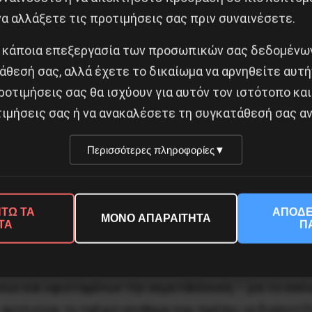
α αλλάξετε τις προτιμήσεις σας πριν συναινέσετε.
άσταση», (Λένιν,
Δυο Tακτικές,
Άπαντα
, τομ. 11, σελ. 22).
 κάποια επεξεργασία των προσωπικών σας δεδομένων
 την έννοια της μετεξέλιξης της επανάστασης από αστ
άθεσή σας, αλλά έχετε το δικαίωμα να αρνηθείτε αυτή
ς από το δικό του δρόμο:
ροτιμήσεις σας θα ισχύουν για αυτόν τον ιστότοπο και
ιμήσεις σας ή να ανακαλέσετε τη συγκατάθεσή σας αν
οκρατική επανάσταση ως το τέλος, παίρνοντας μαζί του
να εξουδετερώσει την αστάθεια της αστικής τάξης. T
Περισσότερες πληροφορίες
▼
ί του τη μάζα των μισοπρολεταριακών στοιχείων του π
ερώσει την αστάθεια της αγροτιάς και των μικροαστών
ΤΩ ΤΑ
ΑΠΟΔΕ
ΜΟΝΟ ΑΠΑΡΑΙΤΗΤΑ
ΤΑ
Π
 τα καθήκοντα για τα οποία πρέπει να παλέψει στην 
ς αγροτιάς – για την πλήρη ελευθερία, για την συνεπ
ων και υφισταμένων την εκμετάλλευση – για το σοσια
υτό είναι το ταξικό σύνθημα που πρέπει να διαποτίζε