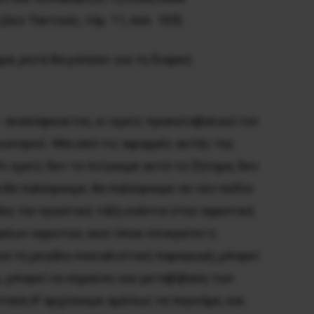
(
Δυο Tακτικές
, τόμ. 11, σελ. 105)
ημα
, ρητά θα μιλήσει για τη διαρκή
ι αναπόφευκτος, κι εμείς προκαταβολικά τον
γωνισμού.
Miα από τις αφορμές αυτής της
ι εμείς δεν το πνίγουμε αυτό το ζήτημα, δεν
ά θα παλέψουμε, θα παλέψουμε σε νέο πεδίο
όλη την εργατική τάξη
ενάντια
στην αγροτική
υρέων-αγροτών, εκεί όπου επικρατεί η
για τη μεγάλη σοσιαλιστική παραγωγή, μπορεί
, μπορεί να σημαίνει και μεταβίβαση των
σταση θ’ αρχίσουμε αμέσως να περνάμε, και