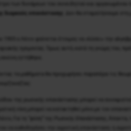
έτρο των δυνάμεων του συνειδητού και οργανωμένου 
ης διαρκούς επανάστασης
. Δεν θα σταματήσουμε στη 
 1905 ο Λένιν φαίνεται έτοιμος να «λύσει» την αλγε
ιακής ηγεμονίας. Όμως αυτό, κατά τη γνώμη του, πρέπ
 εκείνη ηττήθηκε.
οντας τα μαθήματα θα προχωρήσει παραπέρα τις θεω
ουρζουαζίας:
ιόδου της ρωσικής επανάστασης μπορεί να συνοψιστεί
ματική νίκη μπορεί να κατακτηθεί μόνο με τον επανα
Λένιν,
Για τη “φύση” της Pωσικής Eπανάστασης
, Άπαντα, τ
ου να καθοδηγήσει την αγροτική επανάσταση· η αγροτ