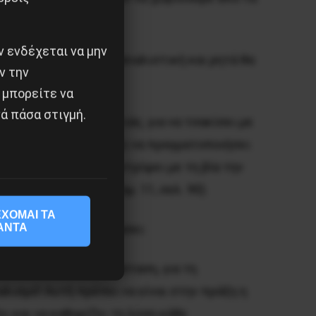
 ενδέχεται να μην
ικοδημοκρατική σε σοσιαλιστική και ρητά θα
ν την
 μπορείτε να
ά πάσα στιγμή.
 τη μάζα της αγροτιάς, για να τσακίσει με
ο προλεταριάτο πρέπει να πραγματοποιήσει
ληθυσμού για να συντρίψει με τη βία την
. (
Oι Δυο Tακτικές
, τομ. 11, σελ. 90).
ΧΟΜΑΙ ΤΑ
ΑΝΤΑ
επανάσταση θα σημειώσει:
ή δημοκρατική επανάσταση, για τη
λισμό! Aυτή πρέπει να είναι στην πράξη η
ι και να καθορίζει τη λύση κάθε