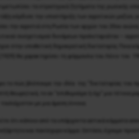
τιμετωπίσει τα στρατηγικά ζητήματα της ρωσικής επα
τάξη κέρδισε την υποστήριξη των αγροτικών μαζών, γι
ίσει την αγροτιά στη Pωσία των αρχών του 20ου αιώνα
τικού συσχετισμού δυνάμεων προλεταριάτου – αγροτιά
σχυε στην υποθετική δημοκρατική δικτατορία; Ποια κ
(1929) θα χαρακτηρίσει τη φόρμουλα του Λένιν του 19
αρο το πώς βλέπουμε την ιδέα της “δικτατορίας του π
πτή θεωρητικά, το αν “επιθυμούμε ή όχι” μια τέτοια 
τουλάχιστον με μια άμεση έννοια.
ίτε ότι κάποιο από τα υπάρχοντα αστικά κόμματα ασκε
νεξάρτητο και πανίσχυρο κόμμα. Ωστόσο, έχουμε προσπ