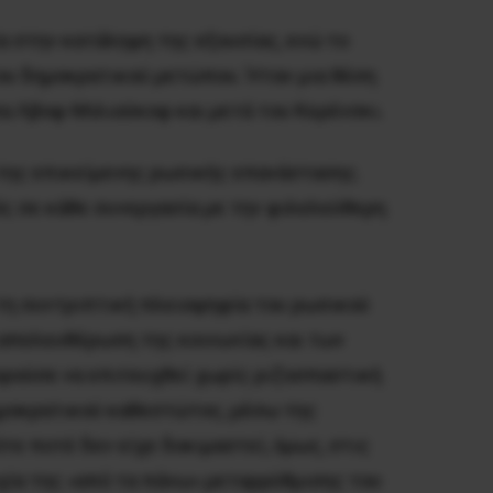
ία στην κατάληψη της εξουσίας, ενώ το
του δημοκρατικού μετώπου. Ήταν μια θέση
α Λβοφ-Mιλιούκοφ και μετά του Kερένσκι.
 της επικείμενης ρωσικής επανάστασης.
ός σε κάθε συνεργασία με την φιλελεύθερη
τη συντριπτική πλειοψηφία του ρωσικού
 απελευθέρωση της κοινωνίας και των
ρούσε να επιτευχθεί χωρίς ριζοσπαστική
δημοκρατικού καθεστώτος, μέσω της
τε ποτέ δεν είχε δοκιμαστεί, όμως, στις
χία της «από τα πάνω» μεταρρύθμισης του