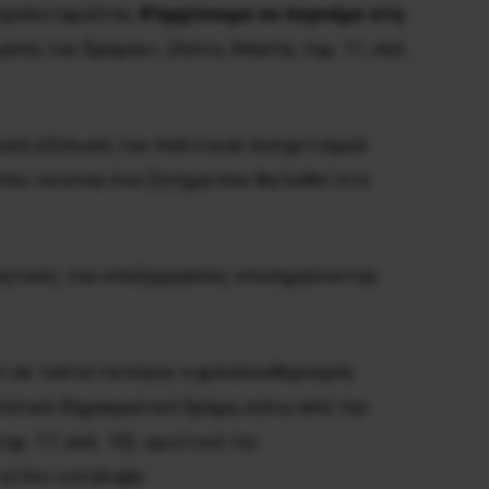
προλεταριάτου,
θ’αρχίσουμε να περνάμε στη
μέση του δρόμου». (Λένιν,
Άπαντα
, τομ. 11, σελ.
βρική εξίσωση του πολιτικού συσχετισμού
ει να είναι ένα ζήτημα που θα λυθεί στο
ρητικές του επεξεργασίες επισημαίνοντας
 σε τούτα τα λόγια: ο φιλελευθερισμός
στατικό-δημοκρατικό δρόμο, κάτω από την
ομ. 17, σελ. 10).
οριστικά την
ιά δεν κατάλαβε