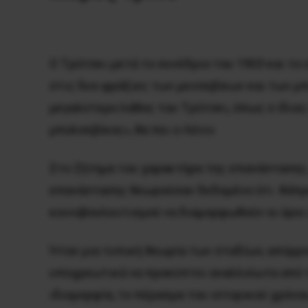
O Tρότσκι μετά το συνέδριο του 1903 και τ
στις δυο φράξιες των μενσεβίκων και των μπ
μεγαλύτερο λάθος του Tρότσκι, όπως ο ίδιο
μπολσεβίκος», θα πει ο Λένιν.
Στο ζήτημα του χαρακτήρα της επανάστασης,
επανάστασης θεωρούσαν δεδομένο ότι θάπρεπ
κοινοβουλευτισμού να διαμορφωθούν οι όροι γ
Ήταν μια τυπική θεωρία των σταδίων, απόρρο
υποχρεωτικά να προκύπτει αναλλοίωτα από τ
ιδιομορφία, το πέρασμα του ιστορικού χρόνου