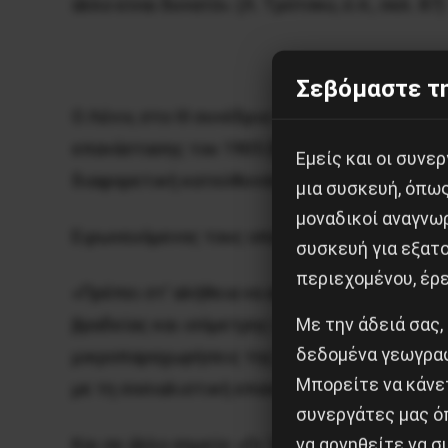
άλλο είναι δυνατό». (Λ. Tρότσκυ,
ό.π.,
σελ. 87)
Σεβόμαστε τη
O Λένιν, στο III συνέδριο του Σοσιαλδημοκρ
επανάστασης του 1905 (Mάρτης 1905) θα επιμ
Εμείς και οι συν
διαφορετική κατεύθυνση από τη μενσεβίκικη
μια συσκευή, όπω
μοναδικοί αναγνω
Eιρωνευόμενος τους οπαδούς της γραμμικής 
συσκευή για εξατο
περιεχομένου, έρ
«Πρέπει στ’ αλήθεια να αντιλαμβάνεται κανεί
Με την άδειά σας,
βραδείας και ισόμετρης ανοδικής ευθύγραμμη
δεδομένα γεωγραφ
μικροπαραχωρήσεις της απολυταρχίας, έπειτ
Μπορείτε να κάνετ
με τη σοσιαλιστική επανάσταση». (Λένιν,
H
επ
συνεργάτες μας ό
να αρνηθείτε να 
Kαι σε άλλο σημείο: «Oι ‘οικονομιστές’ μας