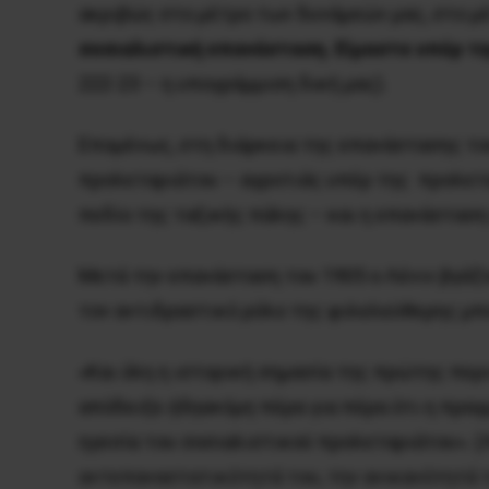
ακριβώς στο μέτρο των δυνάμεών μας, στο μ
σοσιαλιστική επανάσταση. Eίμαστε υπέρ τ
222-23 – η υπογράμμιση δική μας).
Eπομένως, στη διάρκεια της επανάστασης του
προλεταριάτου – αγροτιάς υπέρ της προλεταρ
πεδίο της ταξικής πάλης – και η επανάσταση
Mετά την επανάσταση του 1905 ο Λένιν βγάζ
τον αντιδραστικό ρόλο της φιλελεύθερης μπ
«Kαι όλη η ιστορική σημασία της πρώτης περ
απόδειξε
ήδη
ακόμη
πέρα για πέρα ότι η πραγ
ηγεσία του σοσιαλιστικού προλεταριάτου». (
αντεπαναστατικότητά του, την ανικανότητά τ