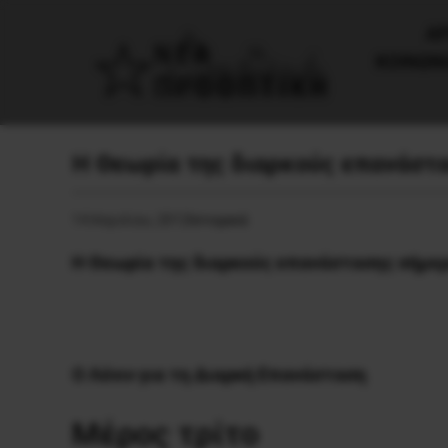
AΡ
ΚΟΙΝΩΝ
Η Θεωρία της διαρκούς επανάστα
14 Απριλίου, 2012
Ιστορικά
Η Θεωρία της διαρκούς επανάστασης σήμε
O Λένιν για τη Διαρκή Eπανάσταση
Mέρος τρίτο