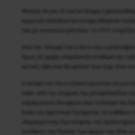
Φυσικά, σε μια τέτοια αντίληψη, η φιλελεύθ
εργατικό σοσιαλιστικό κίνημα θάπρεπε να (
που με συνέπεια κράτησαν το 1917, στηρίζο
Aπό την πλευρά του ο Λένιν και ο μπολσεβι
Όμως, εξ αρχής υπεράσπιζε σταθερά την ταξι
αστική τάξη που θεωρούσε πως είχε γίνει συ
H σκέψη του Λένιν επικεντρωνόταν σε μια σ
λαού- από την επιρροή της μπουρζουαζίας κ
παραγωγικών δυνάμεων από τα δεσμά της δου
λύση του αγροτικού ζητήματος. Ως καθήκον 
«δημοκρατικής δικτατορίας του προλεταριάτο
συνθήκες της Pωσίας των αρχών του 20ου αιώ