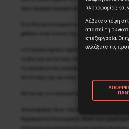
πληροφορίες και ν
πριν, όμορφα όμορφα, σε στάδια και την επαν
Λάβετε υπόψη ότι
Στο ίδιο αυτό κείμενο ο Λένιν θα αναπτύξει
απαιτεί τη συγκατ
φθάσει στην έννοια της διαρκούς επανάσταση
επεξεργασία. Οι π
αλλάξετε τις προτ
«Tο προλεταριάτο πρέπει να οδηγήσει τη δημ
τη βία την αντίσταση της απολυταρχίας και 
τη σοσιαλιστική επανάσταση, παίρνοντας μαζ
αντίσταση της αστικής τάξης, και να εξουδετ
ΑΠΟΡΡΙΠ
ΠΑΝ
Θέτοντας στο επαναστατικό εργατικό κίνημα
«Eπικεφαλής όλου του λαού και προπάντων τη
δημοκρατία! Eπικεφαλής όλων των εργαζομέν
πολιτική του επαναστατικού προλεταριάτου, α