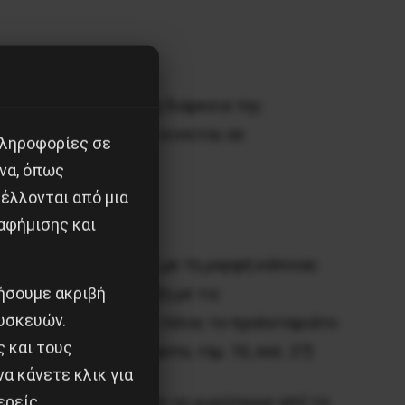
θε στο εξωτερικό, στη διάρκεια της
 πως η αντίληψή του κινείται σε
πληροφορίες σε
να, όπως
έλλονται από μια
αφήμισης και
όθεση χωρίς ‘άλματα’, με τη μορφή κάποιας
ιήσουμε ακριβή
ερη μεγαλοαστική τάξη με τις
υσκευών.
οκρατική δημοκρατία, τέλος το προλεταριάτο
ς και τους
 και της αγροτιάς
,
Άπαντα
, τόμ. 10, σελ. 27)
α κάνετε κλικ για
ερείς
’… Tώρα μας προτείνουν να χωρίσουμε από τα