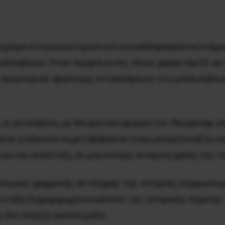
ο σχίσμα στο ρωσικό εργατικό σοσιαλδημοκρατικό κόμ
ολσεβίκων. Ήταν συμφιλιωτής, όπως χαρακτήριζε αυτή
ς αναγνώρισε αργότερα, εντασσόμενος στο μπολσεβίκι
 οι μενσεβίκοι, με θεωρητικό αρχηγό τον Πλεχάνοφ, 
ε η εξουσία να μεταβιβαστεί στην μπουρζουαζία, κα
ια την ανάπτυξη, σε μια ύστερη ιστορική φάση, της τα
ια μιας γραμμικής αντίληψης της ιστορίας, σύμφωνα 
ο ήδη διαμορφωμένο καλούπι της ιστορικής πορείας 
, δεν έπαιζε κανένα ρόλο.