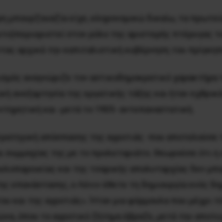
ερη μπουρζουαζία είχε, κληρονομικώ δικαίω, τα πρωτε
αυτο)περιοριστεί στον ρόλο της αριστερής πτέρυγας 
ντας αρχικά την καπιταλιστική κυβέρνηση του πρίγκηπ
κισμός αναγνώριζε τον αστικοδημοκρατικό χαρακτήρα
κή ανεξαρτησία της εργατικής τάξης και ήταν εχθρικ
ντηρητική και -μετά το 1905- αντεπαναστατική.
τρατηγική απόσπασης της αγροτιάς -που αποτελούσε 
αι συμμαχίας της με το προλεταριάτο. Θεωρούσε ότι η
λοπαροικίας και της τσαρικής απολυταρχίας δεν μπο
της επανάστασης, ο Λένιν έθετε τη δημιουργία ενός 
υ και της αγροτιάς». Ήταν μια φόρμουλα που μέχρι τό
να, όπου το αγροτικό ζήτημα έβραζε, μετά την αποτυ