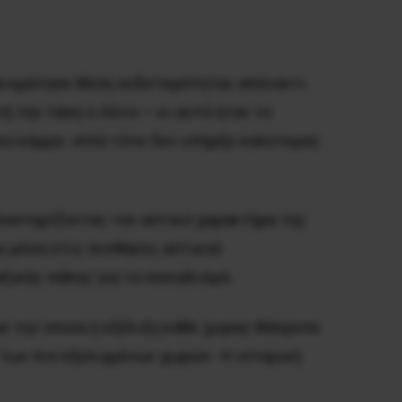
μα κράτησε θέση ουδετερότητας απέναντι
 την τάση ο Λένιν – κι αυτό ήταν το
κο κόμμα. «Aπό τότε δεν υπήρξε καλύτερος
υποστηρίζοντας τον αστικό χαρακτήρα της
ι μέσα στις συνθήκες αστικού
ξικής πάλης για το σοσιαλισμό.
με την οποία η εξέλιξη κάθε χώρας θάπρεπε
των πιο εξελιγμένων χωρών. Η ιστορική