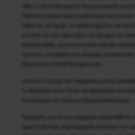
1861, ο Λένιν θεωρούσε πως μπορούσε να αν
Γαλλική επανάσταση, η ριζοσπαστική αστική 
τάξη της ιστορίας, το προλεταριάτο, να κερδ
λυνόταν εκ των προτέρων το ζήτημα του πολι
επανάστασης; ποια κοινωνική τάξη θα υπερί
Tρότσκι, στο βιβλίο του
Διαρκής Eπανάσταση
Προοπτικές
(1906) θα σημειώσει:
«Aπό ό,τι έχουμε πει παραπάνω, είναι ξεκάθ
το θέμα δεν είναι το αν την θεωρούμε επιτρε
πιστεύουμε ότι είναι μη πραγματοποιήσιμη – 
Πράγματι, μια τέτοια συμμαχία προϋποθέτει ε
αγροτιά θα έχει δημιουργήσει ένα δικό της α