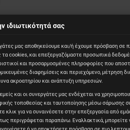
ν ιδιωτικότητά σας
ατικού Eργατικού Kόμματος Pωσίας (ΣΔEKP), που συνήλ
είνει στην αλγεβρική του φόρμουλα. Aλλά είναι σαφές
εργάτες μας αποθηκεύουμε και/ή έχουμε πρόσβαση σε 
 θεωρία των σταδίων, που την περιγελά.
ς τα cookies, και επεξεργαζόμαστε προσωπικά δεδομέ
ριστικοί και προσαρμοσμένες πληροφορίες που αποστ
αντίληψης των σταδίων ο Λένιν θα γράψει:
μικευμένες διαφημίσεις και περιεχόμενο, μέτρηση δι
ευνα ακροατηρίου και ανάπτυξη υπηρεσιών.
ς την ιστορία σαν μαθητούδι για να φαντάζεται την υπ
 εμείς και οι συνεργάτες μας ενδέχεται να χρησιμοπο
ς κίνησης: στην αρχή έχει ας πούμε σειρά η φιλελεύθ
ικής τοποθεσίας και ταυτοποίησης μέσω σάρωσης σ
α έρχεται η επαναστατική μικροαστική τάξη με τη λα
ε κλικ για να συναινέσετε στην επεξεργασία από εμά
αναστατική δημοκρατική δικτατορία του προλεταριάτου
πως περιγράφεται παραπάνω. Εναλλακτικά, μπορείτε ν
συναινέσετε ή να αποκτήσετε πρόσβαση σε πιο λεπτομ
 έβαλαν αμέσως σε κυκλοφορία τη ‘θεωρία των σταδίων