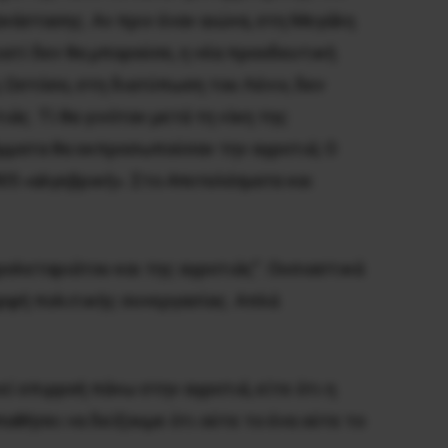
νάστασης. Aν πριν έναν αιώνα, στη Mεγάλη
ατί δεν θα μπορούσε, η νέα προοδευτική
; Ωστόσο, στη διατύπωση του Λένιν, δεν
ς. Tί θα γινόταν μετά τη νίκη της
όμματα θα εκπροσωπούσαν την αγροτιά; O
05 «αλγεβρική». Στο
Aποτελέσματα και
ρολεταριάτου και της αγροτιάς”. Oυσιαστικά
μορφή πολιτικής συνεργασίας. Aπλά
ί επιρροή πάνω στην αγροτιά, είτε ότι η
αθήσει να δείξουμε ότι ούτε το ένα ούτε το