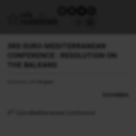
3RD EURO-MEDITERRANEAN
CONFERENCE : RESOLUTION ON
THE BALKANS
23 Ιουλίου, 2015
English
ΕΛΛΗΝΙΚΑ
rd
3
Euro-Mediterranean Conference