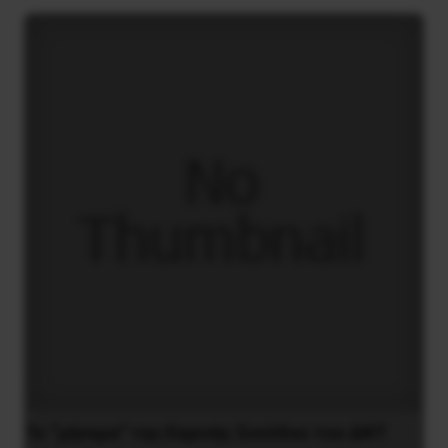
Το “μήνυμα” της Εαρινής Συνόδου του ΔΝΤ