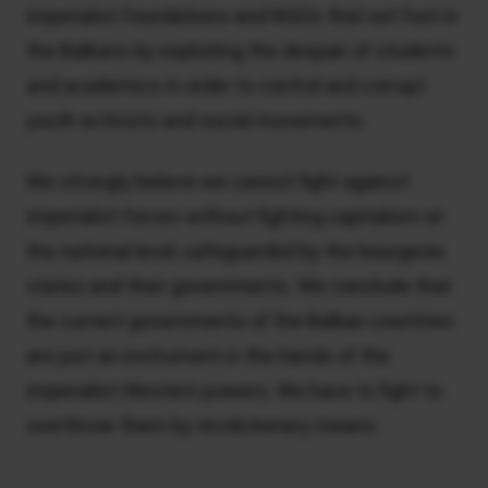
imperialist foundations and NGOs that set foot in
the Balkans by exploiting the despair of students
and academics in order to control and corrupt
youth activists and social movements.
We strongly believe we cannot fight against
imperialist forces without fighting capitalism at
the national level, safeguarded by the bourgeois
states and their governments. We conclude that
the current governments of the Balkan countries
are just an instrument in the hands of the
imperialist Western powers. We have to fight to
overthrow them by revolutionary means.