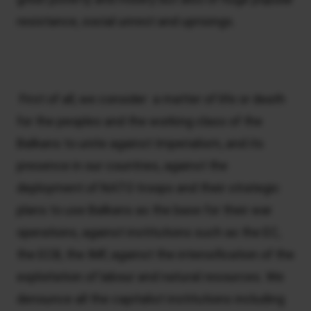
resistance, social unrest and uprisings.
First of all, we consider a matter of life or death
for the peoples and the working class of the
Balkans to unite against Imperialism, and its
presence in our countries, against the
deployment of NATO troops and their strategic
plans to use Balkans as the base for their war
operations, against institutions such as the EC,
the ECB, the IMF, against the intensification of the
exploitation of labour and natural resources. We
denounce all the capitalist institutions including