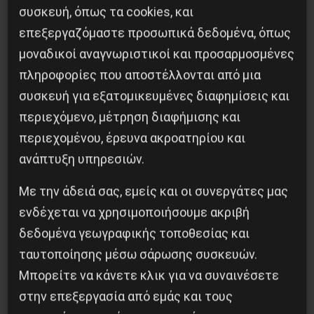
συσκευή, όπως τα cookies, και
επεξεργαζόμαστε προσωπικά δεδομένα, όπως
Κοινοποίησε το:
μοναδικοί αναγνωριστικοί και προσαρμοσμένες
πληροφορίες που αποστέλλονται από μια
συσκευή για εξατομικευμένες διαφημίσεις και
περιεχόμενο, μέτρηση διαφήμισης και
Προηγούμενο:
3RD EURO-MEDITERRANEAN
περιεχομένου, έρευνα ακροατηρίου και
CONFERENCE: STATEMENT ON UKRAINE
ανάπτυξη υπηρεσιών.
Επόμενο:
3RD EURO-MEDITERRANEAN
CONFERENCE: STATEMENT ON THE MASSACRE
Με την άδειά σας, εμείς και οι συνεργάτες μας
OF THE KURDS BY THE ISIS
ενδέχεται να χρησιμοποιήσουμε ακριβή
δεδομένα γεωγραφικής τοποθεσίας και
Δημοφιλή Άρθρα
ταυτοποίησης μέσω σάρωσης συσκευών.
Μπορείτε να κάνετε κλικ για να συναινέσετε
στην επεξεργασία από εμάς και τους