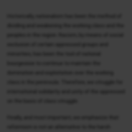
Historically, nationalism has been the method of
dividing and weakening the working class and the
peoples in the region. Racism, by means of social
exclusion of certain oppressed groups and
minorities, has been the tool of national
bourgeoisie to continue to maintain the
domination and exploitation over the working
class in the peninsula. Therefore, we struggle for
international solidarity and unity of the oppressed
on the basis of class struggle.
Finally, and most important, we emphasize that
reformism is not an alternative to the harsh