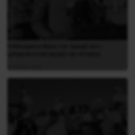
Η Μπουρκίνα Φάσο του Τραορέ αντι-
ιμπεριαλιστική σχισμή της ιστορίας
26 Μαΐου 2025