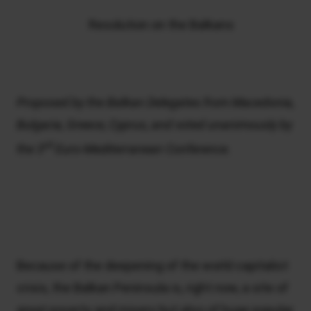
Resolution on the Balkans
Proposed by the Balkan Delegates from Macedonia,
Bulgaria, Greece, Cyprus, and voted unanimously by
rd
the 3
Euro-Mediterranean Conference.
Because of the deepening of the world capitalist
crisis, the Balkan Peninsula is, right now, a site of
great poverty and misery but also of huge popular