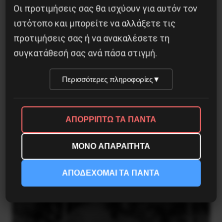
Κοινοποίησε το:
Οι προτιμήσεις σας θα ισχύουν για αυτόν τον
ιστότοπο και μπορείτε να αλλάξετε τις
προτιμήσεις σας ή να ανακαλέσετε τη
συγκατάθεσή σας ανά πάσα στιγμή.
Προηγούμενο:
Ο ΑΓΩΝΑΣ ΕΝΑΝΤΙΑ ΣΤΗΝ
ΕΜΦΥΛΗ ΒΙΑ ΕΙΝΑΙ ΚΑΘΗΜΕΡΙΝΗ ΥΠΟΘΕΣΗ ΚΑΙ
Περισσότερες πληροφορίες
▼
ΟΧΙ ΕΠΕΤΕΙΑΚΗ!
Επόμενο:
Κυκλοφορεί το 67ο τεύχος του
«Κονσερβοκουτιού»
ΑΠΟΡΡΙΠΤΩ ΤΑ ΠΑΝΤΑ
Δημοφιλή Άρθρα
ΜΟΝΟ ΑΠΑΡΑΙΤΗΤΑ
ΑΠΟΔΕΧΟΜΑΙ ΤΑ ΠΑΝΤΑ