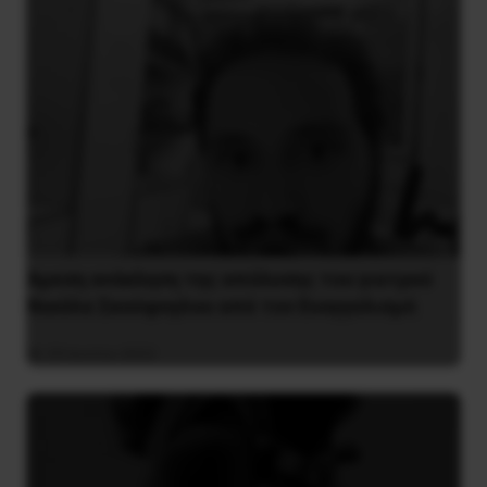
Άμεση ανάκληση της απόλυσης του γιατρού
Νικόλα Σκούφογλου από τον Ευαγγελισμό
29 Ιουνίου 2022