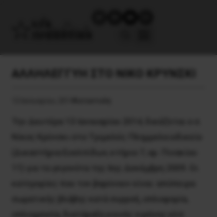
ΑΛΛΗΛΕΓΓΥΗ ΣΤΟ ΝΙΚΟ KΡΥΝΣΚΙ
12 Ιανουαρίου, 2014
Καταστολή
Την Δευτέρα 13 Iανουαρίου 2014, δικάζεται ο σ.
Nίκος Kρύνσκι στο Tριμελές Πλημμελειοδικείο
(Δικαστήρια Eυελπίδων, κτήριο 7, αρ. Πινακίου
11) για τα γεγονότα της 6ης Δεκέμβρη 2009. Oι
κατηγορίες που τον βαρύνουν είναι: απόπειρα
σωματικής βλάβης κατά συρροή, οπλοφορία,
οπλοχρησία, διατάραξη κοινής ειρήνης κλπ