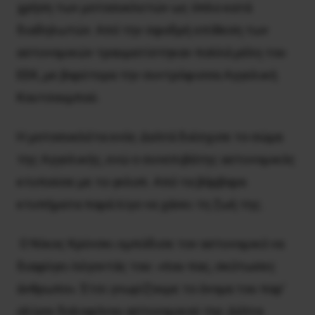
χρήση των μοτοσυκλετών ως όπλο κατά
διαδηλωτών. Από την σφοδρή επίθεση των
αστυνομικών τραυματίστηκαν πολλά μέλη του
ΕΕΚ, με βαρύτερα την συντρόφισσα Αγγελική
Κουτσουμπού.
H μοτοσυκλέτα ενός Δελτά διέσχισε το σώμα
της Aγγελικής, ενώ ο συνεπιβάτης αστυνομικός
κτυπούσε με το γκλοπ. Aπό τα βάρβαρα
κτυπήματα παρά λίγο να χάσει τη ζωή της.
O Nίκος Kρύνσκι εμπόδισε τον αστυνομικό να
διαφύγει λέγοντάς του: «που πας, σκότωσες
άνθρωπο». Έτσι γνωρίζουμε το όνομα του παρ’
ολίγον δολοφόνου αστυνομικού της Δέλτα