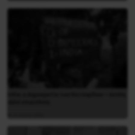
Ινδία: η Δημοκρατία των Κατσαρίδων – άοπλη
αλλά επικίνδυνη
31 Ιουλίου 2026