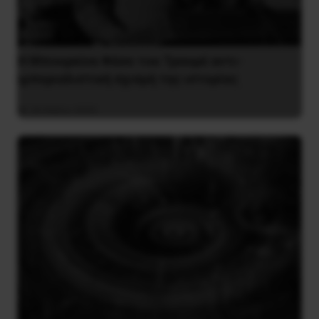
Η Μπουρκίνα Φάσο του Τραορέ αντι-
ιμπεριαλιστική σχισμή της ιστορίας
26 Μαΐου 2025