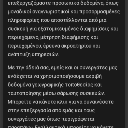
επεξεργαζόμαστε προσωπικά δεδομένα, όπως
μοναδικοί αναγνωριστικοί και προσαρμοσμένες
πληροφορίες που αποστέλλονται από μια
Κοινοποίησε το:
συσκευή για εξατομικευμένες διαφημίσεις και
περιεχόμενο, μέτρηση διαφήμισης και
περιεχομένου, έρευνα ακροατηρίου και
ανάπτυξη υπηρεσιών.
Προηγούμενο:
‘ΔΕΝ ΕΙΜΑΙ ΤΙΠΟΤΑ ΚΑΙ ΘΑ
Με την άδειά σας, εμείς και οι συνεργάτες μας
ΕΠΡΕΠΕ ΝΑ ΕΙΜΑΙ ΤΟ ΠΑΝ’
Επόμενο:
ΑΠΟ ΤΙΣ ΦΛΟΓΕΣ ΤΗΣ ΒΡΑΖΙΛΙΑΣ … ΩΣ
ενδέχεται να χρησιμοποιήσουμε ακριβή
ΤΙΣ ΚΑΛΠΕΣ ΤΗΣ ΑΡΓΕΝΤΙΝΗΣ(ΜΕΡΟΣ 2)
δεδομένα γεωγραφικής τοποθεσίας και
ταυτοποίησης μέσω σάρωσης συσκευών.
Δημοφιλή Άρθρα
Μπορείτε να κάνετε κλικ για να συναινέσετε
στην επεξεργασία από εμάς και τους
συνεργάτες μας όπως περιγράφεται
παραπάνω. Εναλλακτικά, μπορείτε να κάνετε