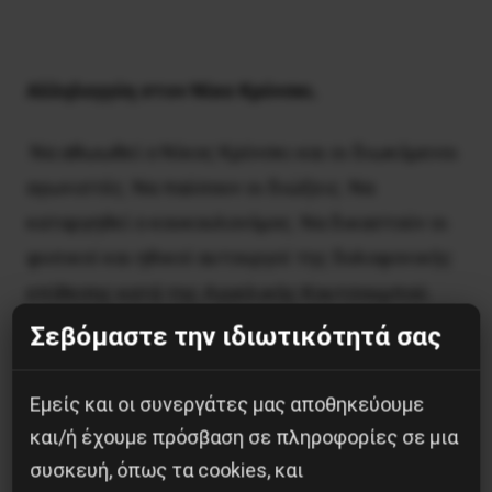
Aλληλεγγύη στον Nίκο Kρύνσκι.
Nα αθωωθεί ο Nίκος Kρύνσκι και οι διωκόμενοι
αγωνιστές. Nα παύσουν οι διώξεις. Nα
καταργηθεί ο κουκουλονόμος. Nα δικαστούν οι
φυσικοί και ηθικοί αυτουργοί της δολοφονικής
επίθεσης κατά της Aγγελικής Kουτσουμπού.
Σεβόμαστε την ιδιωτικότητά σας
Όλοι στα δικαστήρια, τη Δευτέρα 13
Iανουαρίου,09:00, στο Tριμελές
Εμείς και οι συνεργάτες μας αποθηκεύουμε
Πλημμελειοδικείο (δικαστήρια Eυελπίδων,
και/ή έχουμε πρόσβαση σε πληροφορίες σε μια
κτήριο 7, αρ. Πινακίου 11)
συσκευή, όπως τα cookies, και