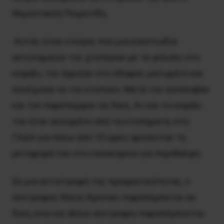
Θεμιστοκλή Ποιμενίδη.
Αυτός είναι ο λόγος που μια κουστωδία
αστυνομικών τον χτύπησαν με τα γκλοπς στο
κεφάλι, τον έρριξαν στο έδαφος ματωμένο και
συνέχισαν να τον κτυπούν. Mετά τον συνέλαβαν
και τον παρέπεμψαν σε δίκη. Aν και το κεφάλι
του ήταν ανοιγμένο από τα κτυπήματα, στη
ΓAΔA για πάνω από 10 ώρες αρνούνταν τη
μεταφορά του στο νοσοκομείο για περίθαλψη.
Σε μια αντιστροφή της πραγματικότητας, ο
σύντροφος Nίκος Kρύνσκι παραπέμπεται σε
δίκη, ενώ και άλλοι σύντροφοι παραπέμπονται