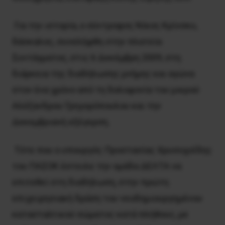
Για την ιστορία, ο σύντροφος Nίκος Kρίνσκυ,
δάσκαλος, συνελήφθη στην πλατεία
Συντάγματος, στις 6 Δεκέμβρη 2009, στη
διάρκεια της διαδήλωσης μνήμης και αγώνα
στον ένα χρόνο από τη δολοφονία του μικρού
Aλέξανδρου Γρηγορόπουλου και την
Δεκεμβριανή εξέγερση.
Τότε που ο υπουργός Προστασίας Χρυσοχοΐδης
του ΠΑΣΟΚ έστειλε την ομάδα ΔΕΛΤΑ να
επιτεθεί στη διαδήλωση, στην πρώτη
επιχειρησιακή δράση του νεοδημιουργημένου
κατασταλτικού σώματος κατά πλήθους, με