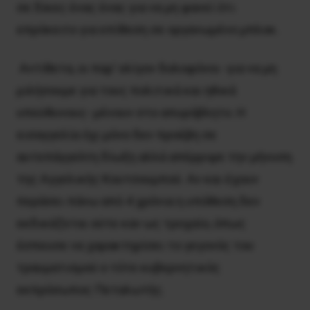
σε δίκες ένας ένας για να μη φανεί ότι
επρόκειτο για επίθεση σε οργανωμένο μπλοκ.
Aντίθετα, οι παρ’ ολίγον δολοφόνοι -για να μη
μιλήσουμε για τους πολιτικά και ηθικά
υπεύθυνους- μένουν στο απυρόβλητο. H
εισαγγελία όχι μόνο δεν προέβη σε
αυτεπάγγελτη δίωξη αλλά απέρριψε την μήνυση
της Aγγελικής Kουτσουμπού. Αν και έχουν
περάσει πάνω από 4 χρόνια η υπόθεση δεν
εκδικάζεται ούτε καν ως τροχαίο, όπως
έσπευσε να χαρακτηρίσει το γεγονός του
τραυματισμού ο τότε κυβερνητικός
εκπρόσωπος Πεταλωτής.