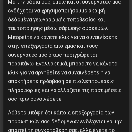
Με την άδειά σας, εμείς και οι συνεργάτες μας
Κοινοποίησε το:
ενδέχεται να χρησιμοποιήσουμε ακριβή
δεδομένα γεωγραφικής τοποθεσίας και
ταυτοποίησης μέσω σάρωσης συσκευών.
Μπορείτε να κάνετε κλικ για να συναινέσετε
Προηγούμενο:
ΛΑΡΚΟ: 48ώρη απεργία στο
στην επεξεργασία από εμάς και τους
εργοστάσιο & τα ορυχεία
συνεργάτες μας όπως περιγράφεται
Επόμενο:
53 χρόνια μετά το πραξικόπημα των
παραπάνω. Εναλλακτικά, μπορείτε να κάνετε
συνταγματαρχών
κλικ για να αρνηθείτε να συναινέσετε ή να
αποκτήσετε πρόσβαση σε πιο λεπτομερείς
Δημοφιλή Άρθρα
πληροφορίες και να αλλάξετε τις προτιμήσεις
σας πριν συναινέσετε.
Λάβετε υπόψη ότι κάποια επεξεργασία των
προσωπικών σας δεδομένων ενδέχεται να μην
απαιτεί τη συγκατάθεσή σας, αλλά έχετε το