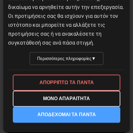
δικαίωμα να αρνηθείτε αυτήν την επεξεργασία.
Οι προτιμήσεις σας θα ισχύουν για αυτόν τον
ιστότοπο και μπορείτε να αλλάξετε τις
προτιμήσεις σας ή να ανακαλέσετε τη
συγκατάθεσή σας ανά πάσα στιγμή.
Βίλχελμ Λίμπκνεχτ: από τα οδοφράγματα
στην οικοδόμηση του εργατικού κόμματος
Περισσότερες πληροφορίες
▼
9 Αυγούστου 2026
ΑΠΟΡΡΙΠΤΩ ΤΑ ΠΑΝΤΑ
ΜΟΝΟ ΑΠΑΡΑΙΤΗΤΑ
ΑΠΟΔΕΧΟΜΑΙ ΤΑ ΠΑΝΤΑ