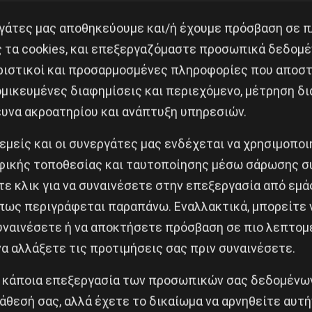
ιάζουν τις πορείες των εργατών στην πόλη Σους, με 
εργάτες μας αποθηκεύουμε και/ή έχουμε πρόσβαση σε 
ση της Ισλαμικής Δημοκρατίας είναι στην πραγματικό
ς τα cookies, και επεξεργαζόμαστε προσωπικά δεδομέ
που ευθυγραμμίζονται με αυτές της Παγκόσμιας Τράπεζ
ριστικοί και προσαρμοσμένες πληροφορίες που αποστ
 πλάσει μια απατηλή διχοτομία «των καλών ιδιωτικοπ
μικευμένες διαφημίσεις και περιεχόμενο, μέτρηση δι
ιες αυτών των πολιτικών.
ευνα ακροατηρίου και ανάπτυξη υπηρεσιών.
 εμείς και οι συνεργάτες μας ενδέχεται να χρησιμοπο
ύναμης κατάστασης της Ιρανικής αριστεράς, η διεθνής
ικής τοποθεσίας και ταυτοποίησης μέσω σάρωσης σ
α αυτής της απεργίας είναι: ακύρωση της ιδιωτικοπο
ε κλικ για να συναινέσετε στην επεξεργασία από εμά
σης των εργατικών οργανώσεων, πληρωμή των υπερωρι
πως περιγράφεται παραπάνω. Εναλλακτικά, μπορείτε ν
 έλεγχο.
συναινέσετε ή να αποκτήσετε πρόσβαση σε πιο λεπτομ
α αλλάξετε τις προτιμήσεις σας πριν συναινέσετε.
ται από τα κυρίαρχα μέσα καθόλου και η μαχητικότητ
 κάποια επεξεργασία των προσωπικών σας δεδομένων
άθεσή σας, αλλά έχετε το δικαίωμα να αρνηθείτε αυτή