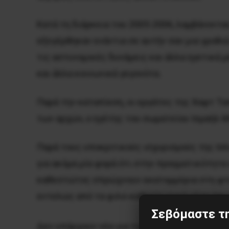
Κατά τη διάρκεια του 2005-2006, λαμβάνοντα
εξεγέρθηκαν ενάντια σε αυτήν σαν μια γροθ
τις αστυνομικές δυνάμεις και άλλα ηγετικά
και άλλα κοινωνικά γεγονότα.
Παρά την καταπίεση, οι εργάτες της Χαφτ Τα
των αρχών, ο ηγέτης του σωματείου Ισμαήλ 
Παρά τους υποκριτικούς ισχυρισμούς της Ισλ
για ακόμα μία φορά ότι στην πραγματικότητα
καθεστώτος σπρώχνουν εκατομμύρια στη φτώχε
εντελώς από τα φιλο-καθεστωτικά μέσα όπως
Σεβόμαστε τη
Δεν υπάρχουν νέα για τις απαιτήσεις και τι