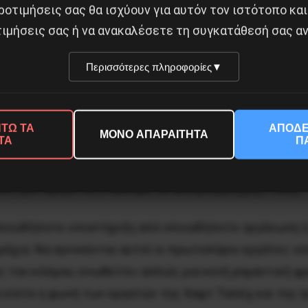
έσα στην Ευρώπη και την Βόρεια Αμερική, και αυτοί ο
ροτιμήσεις σας θα ισχύουν για αυτόν τον ιστότοπο και
ακόμα και υπέρ της Ισλαμικής Δημοκρατίας αμελούν εντ
ιμήσεις σας ή να ανακαλέσετε τη συγκατάθεσή σας αν
υπονομευτικό ιμπεριαλιστικό σχέδιο.
Περισσότερες πληροφορίες
▼
πείσμα και ανεξάρτητα αντιστέκεται στην καταστολή 
τις πλευρές. Όλες αυτές οι «αντιπολιτευτικές» τάσει
τών της.
ΤΩ ΤΑ
ΑΠΟΔΕ
ΜΟΝΟ ΑΠΑΡΑΙΤΗΤΑ
ΤΑ
Π
αξίζει να μοιραστούμε τα νέα αυτής της θαρραλέας απ
θούν; Δεν αξίζει να σταθούμε σε αλληλεγγύη μαζί 
ποιαδήποτε υποστήριξη από οποιαδήποτε οργάνωση ή 
μάχια. Να αγνοούνται αυτοί οι πρωτοπόροι εργάτες ισ
ες του κόσμου, ενωθείτε» απλώς μια κενή ρομαντική φ
α είστε η φωνή των εργατών της Χαφτ Ταπέχ και της Ι