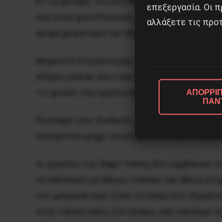
Εν τω μεταξύ, τα υποτιθέμενα εναλλακτικά μ
επεξεργασία. Οι π
που είναι φιλο-Ρωσικοί, ή φιλο-Κινέζικοι ή 
αλλάξετε τις προτ
ακόμα χειρότερα την απεικονίζουν σαν ένα 
Μπροστά στα μάτια μας, η εργατική τάξη με 
πλήρες μπλακ-άουτ και λογοκρισία από όλες 
τις φωνές της εργατικής τάξης και των μαχη
ΑΠΟΡΡΙΠ
ΠΑΝ
Ρωτούμε τους διεθνείς μας συντρόφους: δεν 
συνεχιστεί μέχρι τα αιτήματα να ικανοποιη
Οι εργάτες της Χαφτ Ταπέχ δεν λαμβάνουν ο
να παλεύουν με άδειες τσέπες και άδεια στο
τον ιμπεριαλισμό. Είναι το υπέρτατο «Εργάτ
στην ταξική πάλη; Σύντροφοι, σας καλούμε ν