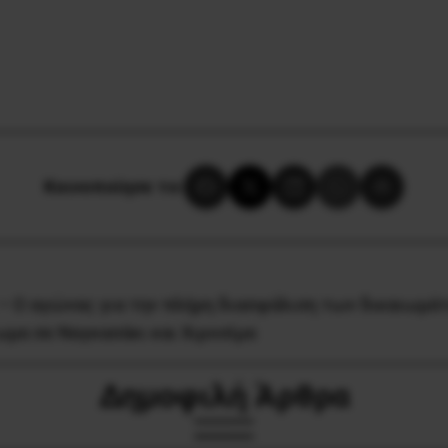
Κοινοποίησε το:
 – Ο αγώνας για την πλήρη διασφάλιση των δικαιωμά
μα σε Ναγκασάκι και Χιροσίμα
Δημοφιλή Άρθρα