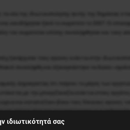
ς τα νέα της ιδιωτικοποίησης αυτής της δημόσιας ετα
ιά και οικοδόμησαν ξανά το σωματείο το 2007. Οι επ
 μέλη του σωματείου επίσης συνελήφθησαν και τους 
πέχ ξανάρχισαν τους αγώνες ενάντια στην ιδιωτικοποί
Μπακσί συνελήφθη και εξαναγκάστηκε να δώσει «ομολο
αμικής Δημοκρατίας ότι παίρνει το μέρος των εργατώ
 στέκεται με την μπουρζουαζία ενάντια στους εργάτε
ια και καταπιέζουν βίαια τους δίκαιους αγώνες τους
 και από τα μέσα της αντιπολίτευσης των ανδρεικέλ
ν ιδιωτικότητά σας
η
ς κινητοποιήσεις αυτών των εργατών στην 52
μέρα της