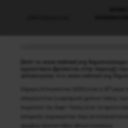
AΡΧΙΚΗ
ΚΟΙΝΩΝΙΑ/Κ
Αλληλεγγύη στους εργάτες τη
6 Αυγούστου, 2020
Διεθνή
[Aπό το www.redmed.org δημοσιεύουμε κ
εργοστάσιο βρίσκεται στην περιοχή του 
αλληλεγγύης στο www.redmed.org δημοσ
η
Σήμερα (4 Αυγούστου 2020) είναι η 52
μέρα τ
απεργία είναι η κορύφωση χρόνων πάλης των 
σωματείο της Χαφτ Ταπέχ ήταν το πρώτο που 
Ισλαμικής Δημοκρατίας περί αντεπαναστατικ
ακριβώς εκατοντάδες άλλων ενώσεων.