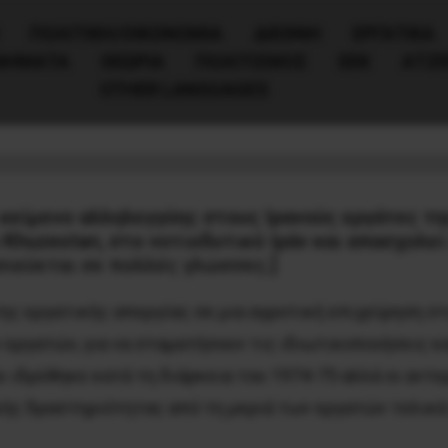
ΠΟΛΙΤΙΚΉ/ΟΙΚΟΝΟΜΊΑ
ΔΙΕΘΝΗ
ΕΡΓΑΤΙΚΑ
ΙΝΗΜΑΤΑ
ΘΕΩΡΙΑ
ΠΟΛΙΤΙΣΜΟΣ
ΕΕΚ
ΑΤΖ
OTHER LANGUAGES
ς Χαφτ Ταπέχ!
είμενο αλληλεγγύης στους Ιρανούς εργάτες της
Khuzestan, στο νοτιοδυτικό Ιράν και απασχολεί
ιεύεται σε πολλές γλώσσες.
]
ης εργατικής απεργίας σε μια αγροτική επιχείρηση στο
εργατών, για να σταματήσουν τις ιδιωτικοποιήσεις κα
ιδρύθηκε κατά τη διάρκεια του 1974-75 αλλά οι αντε
ής δραστηριότητας από τη μεριά των εργατών τελικά