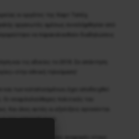
ιρείας οι εργάτες της Χαφτ Ταπέχ
ικεφαλής οργανωτές αμέσως συνελήφθησαν από
απαγορεύτηκε να παρακολουθούν διαδηλώσεις
ηση και τις αδικίες το 2018. Σε απάντηση
γίες» στην εθνική τηλεόραση!
ν και των καταπιεσμένων, έχει αποδειχθεί
ς. Οι νεοφιλελεύθερες πολιτικές του
. Και όλες αυτές οι εξελίξεις αγνοούνται
ων του ιμπεριαλισμού.
 απεργίας και οι σπάνιες αναφορές στους