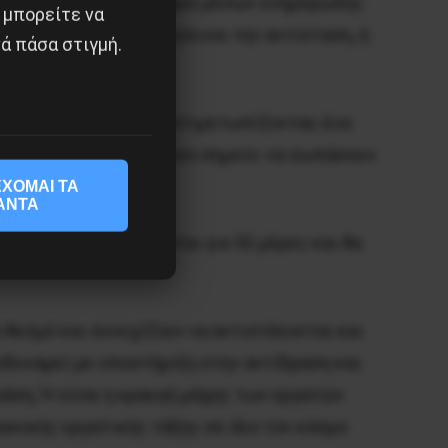
ι άλλοι μικρότεροι θεσμοί μέσων ενημέρωσης
 μπορείτε να
ελώς αυτήν την απεργία και την αντίσταση, ή
ά πάσα στιγμή.
σε καθημερινή βάση, αντιμετωπίζοντας ένα
ς ενώνονται σε ένα μόνο σημείο: να σωπάσουν
ΧΟΜΑΙ ΤΑ
ΑΝΤΑ
εργίας που συνεχίζεται για 52 μέρες και θα
τους;
θεσμό και συνεχίζουν να αντιστέκονται και
οδυναμεί με υποστήριξη στην αντίδραση και
ράση; Ή είναι η κραυγή μάχης των εργατών
ρανικής εργατικής τάξης σε όλο τον κόσμο