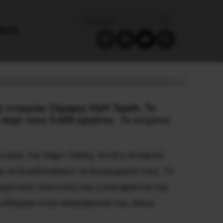
ΈΝΤΑ
 εταιρίας ζάχαρης Haft Tapeh. Το
 περί τους 5.600 εργάτες.
To κείμενο
 Ιράν, την Χαφτ Ταπέχ. Αυτή η ιστορική
ι να διεκδικήσουν τα δικαιώματά τους. Το
ργατικές πολιτικές και η συκοφαντία της
 οδήγησε στην απαγόρευσή του, όπως