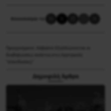
Κοινοποίησε το:
Προηγούμενο:
Αλβανία: Εξαπλώνονται οι
διαδηλώσεις ενάντια στις ληστρικές
“επενδυσεις”
Δημοφιλή Άρθρα