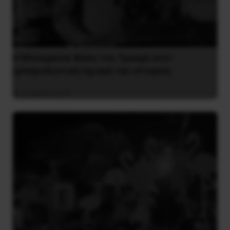
Η Μπουρκίνα Φάσο του Τραορέ αντι-
ιμπεριαλιστική σχισμή της ιστορίας
26 Μαΐου 2025