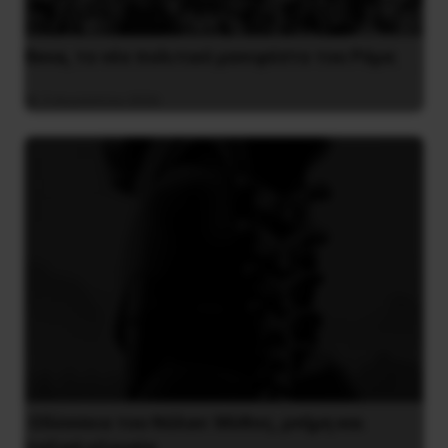
Besa, το νέο πολιτικό μανιφέστο του Ράμα
5 Αυγούστου 2026
Οδύσσεια του Νόλαν: Μύθος, μνήμη και
ταξική εξουσία