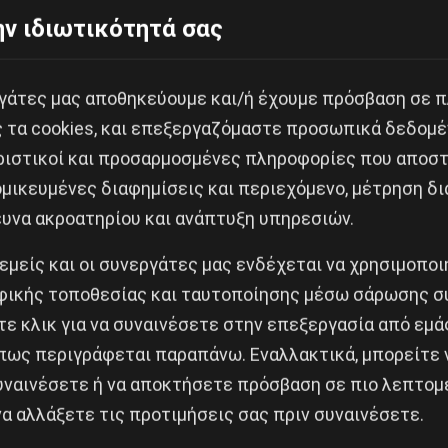
ν ιδιωτικότητά σας
βριο (βλ. http://eekthes.blogspot.gr/2014/11/blog-po
χμά, μέλος της Sylvia Rivera και του ΕΕΚ, ο Κώστας
εργάτες μας αποθηκεύουμε και/ή έχουμε πρόσβαση σε 
 Στις τοποθετήσεις τους, επικεντρώθηκαν στην ανά
ς τα cookies, και επεξεργαζόμαστε προσωπικά δεδομέ
της ίσης αντιμετώπισης σε ζητήματα γάμου και οικο
ριστικοί και προσαρμοσμένες πληροφορίες που αποστ
λά και στην ανάγκη να μην περιοριστεί το κίνημα μ
μικευμένες διαφημίσεις και περιεχόμενο, μέτρηση δι
άξει αυτές τις διεκδικήσεις στην πάλη για συνολική
ευνα ακροατηρίου και ανάπτυξη υπηρεσιών.
νικούς αποκλεισμούς. Έγινε επίσης ενημέρωση για τον 
 εμείς και οι συνεργάτες μας ενδέχεται να χρησιμοπο
αι κάλεσμα για κοινή διοργάνωση κινηματικού μπλοκ σ
ικής τοποθεσίας και ταυτοποίησης μέσω σάρωσης σ
ε κλικ για να συναινέσετε στην επεξεργασία από εμά
κυρίως στην ανάγκη της ενότητας του lgbtqi κινή
πως περιγράφεται παραπάνω. Εναλλακτικά, μπορείτε ν
ικά παραδείγματα, προβληματισμοί και δυσκολίες
συναινέσετε ή να αποκτήσετε πρόσβαση σε πιο λεπτομ
tqi συλλογικοτήτων και αγωνιστών στο Καραβάνι 
α αλλάξετε τις προτιμήσεις σας πριν συναινέσετε.
λεισε με ένα σύντομο συμπέρασμα από κάθε εισηγή