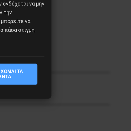
 ενδέχεται να μην
χή του άρθρου.
ν την
 μπορείτε να
ά πάσα στιγμή.
ΧΟΜΑΙ ΤΑ
ΑΝΤΑ