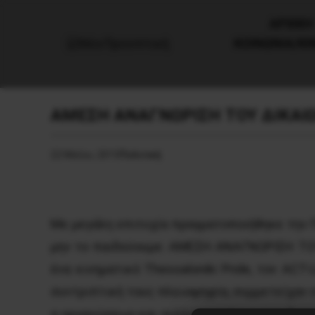
AΡΧΙΚΗ
ΚΟΙΝΩΝΙΑ/Κ
ΑΜΕΣΗ ΑΝΑΓΝΩΡΙΣΗ ΤΟΥ ΔΙΚΑΙ
22 Μαΐου, 2015
Πολιτική
Με μεγάλη επιτυχία πραγματοποιήθηκε την Π
μην το παιδεύουμε: ΑΜΕΣΗ ΑΝΑΓΝΩΡΙΣΗ ΤΟΥ
ένα κινηματικό Thessaloniki Pride, τον ACT
συντριπτική τους πλειοψηφία, συμμετείχαν σ
α οργανώσεων και συλλογικοτήτων που δημιο