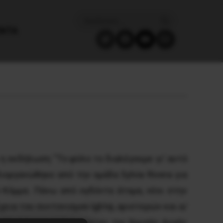
ΈΝΤΑ
η εκδήλωση “Το φύλο το διαλέγουμε γι’ αυτό
γανώθηκε από την ομάδα Sylvia Rivera για
κό Κόμμα. Πάνω από ογδόντα άτομα, νέοι στην
ια του συντονισμού lgbtqi, αριστερών και α/
ε αλληλέγγυο από φασίστες της Χρυσής Αυγής