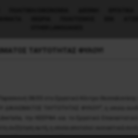
ΠΟΛΙΤΙΚΉ/ΟΙΚΟΝΟΜΊΑ
ΔΙΕΘΝΗ
ΕΡΓΑΤΙΚΑ
ΙΝΗΜΑΤΑ
ΘΕΩΡΙΑ
ΠΟΛΙΤΙΣΜΟΣ
ΕΕΚ
ΑΤΖ
OTHER LANGUAGES
ΩΜΑΤΟΣ ΤΑΥΤΟΤΗΤΑΣ ΦΥΛΟΥ!
αρασκευή 08/05 στο Εργατικό Κέντρο Θεσσαλονίκης 
 ΔΙΚΑΙΩΜΑΤΟΣ ΤΑΥΤΟΤΗΤΑΣ ΦΥΛΟΥ!”, η οποία συνδιορ
-Libertatia, την ΚΕΕΡΦΑ και το Εργατικό Επαναστατι
τη συζήτηση αυτή, η οποία αποτελεί ουσιαστικά συνέχε
υργήθηκε μετά την επίθεση σε τρανς γυναίκα και σ