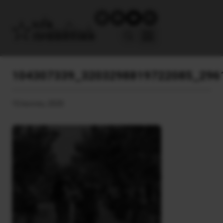
104307339_3203298819722085_296
15 Ιουνίου, 2020