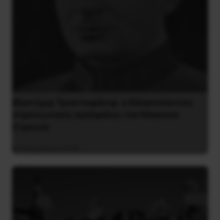
Βλαντίμιρ Τριανταφίλοφ: ο Ελληνοπόντιος
στρατιωτικός εγκέφαλος του Κόκκινου
Στρατού
8 Αυγούστου 2026