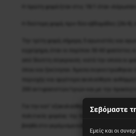
Η πρώτη φορά ήταν στις 18/1 όταν «λέρωσαν
Η δεύτερη φορά, πριν δύο εβδομάδες (26/4),
Την τρίτη φορά, σήμερα, 5 αγωνιστές και αγ
εγχείρημα, όταν οι περίπου 50-60 φασίστες 
από 5λεπτη σύγκρουση -κατά την οποία οι φα
όπου και ξεκίνησαν. Άμεσα συγκεντρώθηκαν 
περιοχής και αργότερα ακολούθησε αυθόρμητ
200 αντιφασιστών/τριών και με την προκλητ
Για την κατ’ εξακολούθηση και κατά τ’ άλλα
Σεβόμαστε τη
πολιτικός φορέας της πόλης, ενώ η προκλητι
βοηθά στο γκρέμισμα κάθε πιθανής αυταπάτη
Εμείς και οι συν