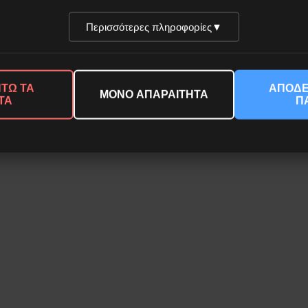
εργαζόμενο/η, άνεργο/η, σπουδαστή/τρια, σε επαγρύπ
Περισσότερες πληροφορίες
▼
ς της χρυσής αυγής.
 ΜΙΣΟΣ ΚΑΙ ΤΟ ΦΟΒΟ
ΤΩ ΤΑ
ΑΠΟΔΕ
ΜΟΝΟ ΑΠΑΡΑΙΤΗΤΑ
ΤΑ
Π