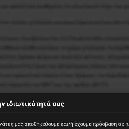
» με φασιστικά συνθήματα τον εξωτερικό τοίχο του χ
 όταν επίσης χτύπησαν μια αγωνιζόμενη κάτοικο 66 ε
ωνίστριες που βρίσκονταν στο Pasamontaña υπερασπίσ
κινήθηκαν επιθετικά προς το χώρο, χτύπησαν τα παράθ
σίστες έφαγαν ακόμα και αυγά από γείτονες- αποχώρη
συναγωνιστές/τριες και αλληλέγγυος κόσμος από κοιν
η αντιφασιστική πορεία στους δρόμους του Κορυδαλλ
ική παρουσία των ΜΑΤ και της ομάδας ΔΕΛΤΑ.
 ανενόχλητη «παρουσία» των φασιστών στην περιοχή μας
ν ιδιωτικότητά σας
κή στάση της ΕΛ.ΑΣ. (που όταν δεν παρέχει ενεργή στ
ς για το ρόλο του κράτους στην αντιμετώπιση του φα
εργάτες μας αποθηκεύουμε και/ή έχουμε πρόσβαση σε 