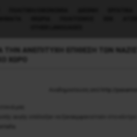
ΠΟΛΙΤΙΚΉ/ΟΙΚΟΝΟΜΊΑ
ΔΙΕΘΝΗ
ΕΡΓΑΤΙΚΑ
ΙΝΗΜΑΤΑ
ΘΕΩΡΙΑ
ΠΟΛΙΤΙΣΜΟΣ
ΕΕΚ
ΑΤΖ
OTHER LANGUAGES
 ΤΗΝ ΑΝΕΠΙΤΥΧΗ ΕΠΙΘΕΣΗ ΤΩΝ ΝΑΖΙΣ
ΚΟ ΧΩΡΟ
Αναδημοσίευση από
http://pasamo
ιτονιά μας
ρυσής αυγής επέλεξαν να ξαναεμφανιστούν στο κέντρο
ntaña.