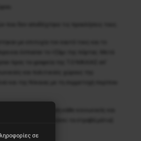
ώρου.
τών που δεν αποδέχτηκε τις προκλήσεις τους.
τηκαν με επιτυχία τον εαυτό τους και το
υρα και έσπασαν το τζάμι της πόρτας. Μετά
σαν προς τα γραφεία της Τ.Ο ΝΙΚΑΙΑΣ απ’
ωνικούς και πολιτικούς χώρους της
ού και της Νίκαιας με τη συμμετοχή περίπου
 οφείλει να πάρει θέση κάθε κοινωνικός και
ήριξη και προστασία κάνει τα στραβά μάτια)
σισμού.
πληροφορίες σε