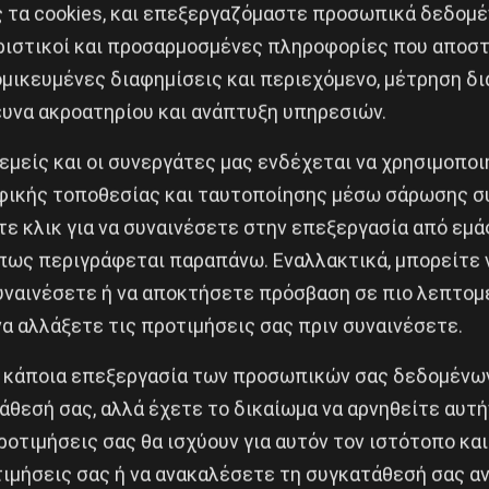
ς τα cookies, και επεξεργαζόμαστε προσωπικά δεδομέ
εδώ και 4 χρόνια ως ανοιχτό και δημόσιο πεδίο συνάν
ριστικοί και προσαρμοσμένες πληροφορίες που αποστ
ει βοηθήσει στο να αναπτυχθούν: δομές αλληλεγγύης 
μικευμένες διαφημίσεις και περιεχόμενο, μέτρηση δι
ές, μαθήματα ξένων γλωσσών, φωτογραφίας, αφίσας, κλ
ευνα ακροατηρίου και ανάπτυξη υπηρεσιών.
αδιαίο κοινωνικό καφενείο χωρίς κέρδος, δανειστική 
 εμείς και οι συνεργάτες μας ενδέχεται να χρησιμοπο
 για τις κοινωνικές ανάγκες: Μέσα Μαζικής Μεταφορ
ικής τοποθεσίας και ταυτοποίησης μέσω σάρωσης σ
προβολές χωρίς εισιτήριο, συζητήσεις, βιβλιοπαρουσ
ε κλικ για να συναινέσετε στην επεξεργασία από εμά
ατείες μας. Έχουν γίνει εκδηλώσεις και παρεμβάσεις 
πως περιγράφεται παραπάνω. Εναλλακτικά, μπορείτε ν
κεφαλαίου και του κράτους και να έχουν όλοι ξεκάθαρο
συναινέσετε ή να αποκτήσετε πρόσβαση σε πιο λεπτομ
ν συμβαίνουν σε αυτόν, θα διαφυλαχτούν στο ακέραιο
α αλλάξετε τις προτιμήσεις σας πριν συναινέσετε.
δε θα ανεχτούμε τους μισάνθρωπους δολοφόνους να α
 κάποια επεξεργασία των προσωπικών σας δεδομένων
 να επιτίθενται σε αγωνιζόμενους κατοίκους του Κορυδ
άθεσή σας, αλλά έχετε το δικαίωμα να αρνηθείτε αυτή
όλεμο συμμοριών, όπως θέλουν να παρουσιάζουν τον α
ροτιμήσεις σας θα ισχύουν για αυτόν τον ιστότοπο και
ρώπη με επίκεντρο την Ουκρανία, η Αντίσταση στο τέ
ιμήσεις σας ή να ανακαλέσετε τη συγκατάθεσή σας αν