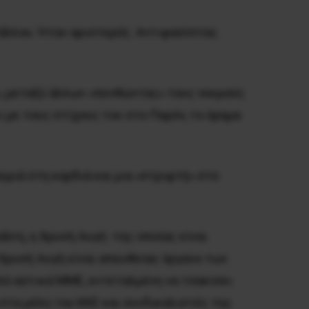
τάλλου. Ήταν αριστερός. Αντιφασίστας.
», μεταξύ άλλων «πενθώντας» τους νεκρούς
 με τους στίχους του στο Παρόν, το όραμα
αιριά στη καρδιά και μια «στριφτή» στο
λτη, η Χρυσή Αυγή -της οποίας είναι
 Χρυσή Αυγή είναι απευθείας όργανο των
ό αστικά ΜΜΕ, εντεταλμένη να τσακίσει
στα μέλη του ΚΚΕ και συνδικαλιστές της