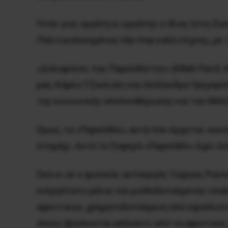
Ήταν γιος εργάτη κι εργάτης ο ίδιος (στη Ζ
Πολιτικοποιημένος Hip-Hop καλλιτέχνης, με τ
«Δολοφόνος του Παρελθόντος» (Killah Past) 
μας, Κάρλο Τζουλιάνι και Αλέξανδρο Γρηγορό
της κοινωνικής απελευθέρωσης και του Μέλ
Όμως, το «Παρελθόν», αυτό που έρχεται
«καιν
στομάχι. Αυτό το ζοφερό «Παρελθόν» έχει όν
Όσο κι αν ο φυσικός αυτουργός Γιώργος Ρουπα
ενεργότατο μέλος και μισθοδοτούμενος υπάλλ
αφεντικών, χρηματοδοτούμενη από εφοπλιστέ
όσους βρίσκονται απέναντι από τα αφεντικά,