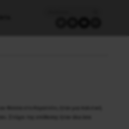
ΈΝΤΑ
ου Φύσσα στο Κερατσίνι, ήταν μια πολιτική
ι. Στόχοι της επίθεσης ήταν όλα όσα