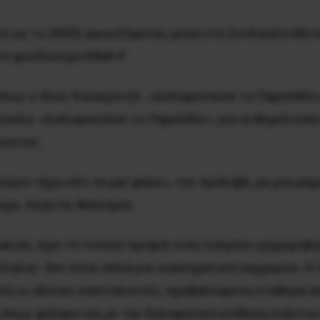
ώνη ως το 2003) αγωνιζόμενος μέσα στο Συνδικάτο Με
ο ψευδώνυμο Killah P.
όπως ο ίδιος διευκρίνιζε. «Δολοφονούσε το Παρελθόν
πουλο. «Δολοφονούσε το Παρελθόν», για να θεμελιώσει
λοντος.
ούριο τάχα κάτι να μας φέρει»
, τον πρόλαβε, με μια μαχ
ομα. Λέγεται Φασισμός.
κιάς, έχει το τυπικό προφίλ ενός λούμπεν μαχαιροβγά
ηλος- δεν είναι απλά μια «εγκληματική συμμορία». Η
ς κι άλλους καπιταλιστές, προβαλλόμενη σταθερά απ
 όπως φάνηκε και με την δολοφονική επίθεση ενάντια 