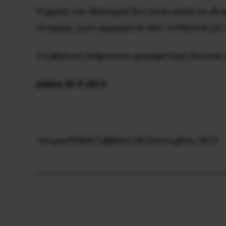
Η φρίκη του Φασισμού δεν είναι ικανή να «δ
Ιστορίας, γιατί ερχόμαστε από το Μέλλον με 
Η καθολική ανθρώπινη χειραφέτηση θα είναι 
Aθήνα 20-9-2013
τεύχος#556# Σάββατο 28 Σεπτεμβίου 2013