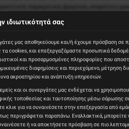
 φασιστικός παρακρατικός βραχίονας, απαραίτητο γρα
υ λόγω της βαθιάς του κρίσης αλλά κι αποφασισμένου
ν ιδιωτικότητά σας
στατικό ξεσηκωμό των καταπιεσμένων.
«Κράτος-Παρακ
α Μιχαήλ και του πρώην πρύτανη του EMΠ Κ. Μουτζούρ
εργάτες μας αποθηκεύουμε και/ή έχουμε πρόσβαση σε 
ς τα cookies, και επεξεργαζόμαστε προσωπικά δεδομέ
ριστικοί και προσαρμοσμένες πληροφορίες που αποστ
τικό πυρετό» που κυρίεψε ΜΜΕ και αστικά κόμματα, με
μικευμένες διαφημίσεις και περιεχόμενο, μέτρηση δι
ευράς τους, στο όνομα πάντα της συνταγματικής τάξη
ευνα ακροατηρίου και ανάπτυξη υπηρεσιών.
 «Ξένιος» Δένδιας, που δεν καλεί ούτε καν σε ΕΔΕ τ
αρο της «αντιφασιστικής» πάλης, ανακοινώνοντας νομο
 εμείς και οι συνεργάτες μας ενδέχεται να χρησιμοπο
ως η Χρυσή Αυγή πρέπει να βγει εκτός νόμου και να π
ικής τοποθεσίας και ταυτοποίησης μέσω σάρωσης σ
υγής δεν συνιστά εμπόδιο στην υπόγεια πριμοδότησή 
ε κλικ για να συναινέσετε στην επεξεργασία από εμά
τες στην υπηρεσία του κράτους και του κεφαλαίου. Όσ
πως περιγράφεται παραπάνω. Εναλλακτικά, μπορείτε ν
α και κύρια οι εργατικές οργανώσεις και συλλογικότ
συναινέσετε ή να αποκτήσετε πρόσβαση σε πιο λεπτομ