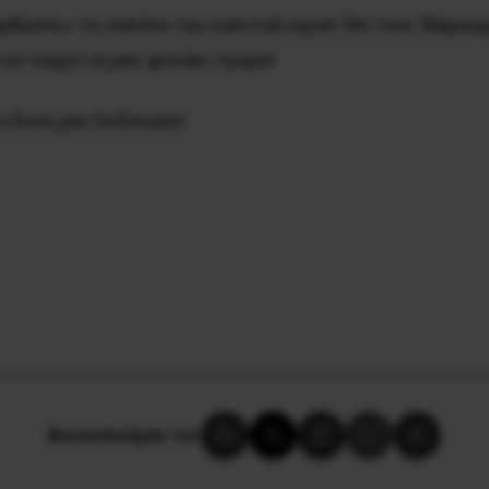
ιορθώσει» τη σαπίλα του καπιταλισμού! Θα τους θάψου
τον καιρό να μας φυσάει πρίμα!
η δική μας Εκδίκηση!
Κοινοποίησε το: