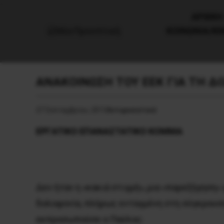
AΡΧΙΚΗ
ΚΟΙΝΩΝΙΑ/Κ
ΑΝΑΚΟΙΝΩΣΗ ΤΟΥ ΕΕΚ ΓΙΑ ΤΗ Δ
27 Σεπτεμβρίου, 2013
Αντιφασιστικά
EPΓATIKO EΠANAΣTATIKO KOMMA
Δεν ήταν η «κακιά στιγμή», μια «παρεξήγηση»
δολοφονία, πλήρως ενταγμένη στη σύγκρουση
εκπροσωπούσε ο Παύλος: