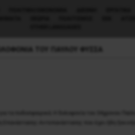
ΠΟΛΙΤΙΚΉ/ΟΙΚΟΝΟΜΊΑ
ΔΙΕΘΝΗ
ΕΡΓΑΤΙΚΑ
ΙΝΗΜΑΤΑ
ΘΕΩΡΙΑ
ΠΟΛΙΤΙΣΜΟΣ
ΕΕΚ
ΑΤΖ
OTHER LANGUAGES
ΟΛΟΦΟΝΙΑ ΤΟΥ ΠΑΥΛΟΥ ΦΥΣΣΑ
 για τα ποδοσφαιρικά. Η δολοφονία του 34χρονου Παύλ
 Επανάστασης-Αντεπανάστασης που έχει ήδη ξεκινήσε