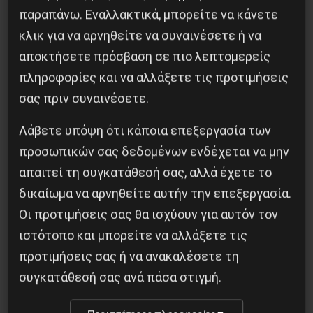
περιέλθει το πλήρωμα καταστρώματος.
παραπάνω. Εναλλακτικά, μπορείτε να κάνετε
κλικ για να αρνηθείτε να συναινέσετε ή να
Η Διοίκηση της ΠΕΝΕΝ »
αποκτήσετε πρόσβαση σε πιο λεπτομερείς
πληροφορίες και να αλλάξετε τις προτιμήσεις
σας πριν συναινέσετε.
Λάβετε υπόψη ότι κάποια επεξεργασία των
Κοινοποίησε το:
προσωπικών σας δεδομένων ενδέχεται να μην
απαιτεί τη συγκατάθεσή σας, αλλά έχετε το
δικαίωμα να αρνηθείτε αυτήν την επεξεργασία.
Οι προτιμήσεις σας θα ισχύουν για αυτόν τον
Προηγούμενο:
Εντυπώσεις από μια εκδρομή
στα Σκόπια
ιστότοπο και μπορείτε να αλλάξετε τις
Επόμενο:
«Μητσοτάκη, Νέρωνα, παραιτήσου!»
προτιμήσεις σας ή να ανακαλέσετε τη
συγκατάθεσή σας ανά πάσα στιγμή.
Δημοφιλή Άρθρα