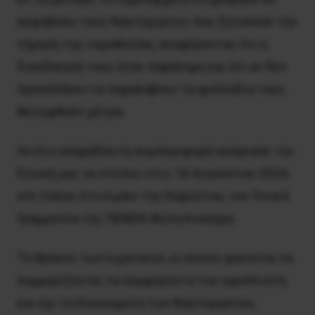
εκφοβίσει τους Ναυτεργάτες που ζητούσαν την
τήρηση της νομοθεσίας, αναφέροντας ότι η
διεκδίκησή τους ήταν παράνομη και ότι αν δεν
προσέλθουν να παραλάβουν τα φυλλάδια τους
θα ληφθούν μέτρα.
Αυτή η απαράδεκτη συμπεριφορά ανάγκασε την
Ένωσή μας να στείλει στις 18 Αυγούστου 2024,
επί τόπου στο λιμάνι της Καρύστου, τον Γενικό
Γραμματέα της ΠΕΝΕΝ Φώτη Κισκήρα.
Το θράσος των λιμενικών, οι οποίοι φαίνεται να
συμμερίζονται τα συμφέροντα του εφοπλιστή
και όχι τα δικαιώματα των Ναυτεργατών,