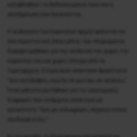
καταβληθούν τα δεδουλευμένα τους και η
αποζημίωση που δικαιούνται.
Η αναλγησία των λιμενικών αρχών φαίνεται σε
ένα περιστατικό, όπου μέλος του πληρώματος
διαμαρτυρήθηκε για την απόλυσή του χωρίς την
παρουσία του και χωρίς έλεγχο από το
Λιμεναρχείο. Ο λιμενικός απάντησε θρασύτατα:
“Δεν κατάλαβες, εγώ δε σε ρωτάω, σε απολύω.”
Όταν μάλιστα ρωτήθηκε για τις οικονομικές
διαφορές που υπάρχουν, απάντησε με
κυνικότητα: “Δεν με ενδιαφέρει, πήγαινε στους
συνδικαλιστές.”
Εν τω μεταξύ, το Λιμεναρχείο επιχείρησε να