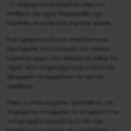
«Το πλήρωμα καταστρώματος, λόγω των
συνθηκών που έχουν διαμορφωθεί, έχει
περιέλθει σε κατάσταση τεχνητής ομηρίας.
Η μεταχείριση αυτή είναι απαράδεκτη και
πρωτοφανής, ενώ η ολιγωρία των τοπικών
λιμενικών αρχών είναι προκλητική, καθώς δεν
τηρούν ούτε τα προσχήματα και επιδεικτικά
αδιαφορούν να εφαρμόσουν την ναυτική
νομοθεσία.
Παρά τις επανειλημμένες προσπάθειες του
πληρώματος να εκφράσει τις αντιρρήσεις του,
το λιμεναρχείο ισχυρίζεται ότι δεν έχει
αρμοδιότητα να ελέγξει εάν καταβλήθηκαν οι