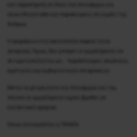
και παραπομπή σε δίκη του πλοιάρχου για
επικίνδυνα λάθη και παραλείψεις σε λιμάνι της
Άνδρου.
Η ασφάλεια στη ναυσιπλοΐα σαφώς είναι
αναγκαία. Όμως, δεν μπορεί οι εργαζόμενοι να
αντιμετωπίζονται ως… παράπλευρες απώλειες
κρατικών και κυβερνητικών αποφάσεων.
Μετά τα μέτρα κατά του πλοιάρχου και του
πλοίου οι εργαζόμενοι έχουν βρεθεί σε
κατάσταση ομηρίας.
Όπως καταγγέλλει η ΠΕΝΕΝ