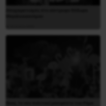
Αποχαιρετισμός στο σύντροφο Θόδωρο
Μεγαλοοικονόμου
26 Ιουλίου 2026
Besa, το νέο πολιτικό μανιφέστο του Ράμα