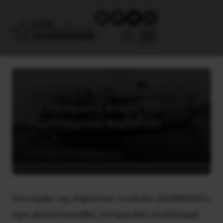
Απολύσεις στο «ΣΑΟΝΗΣΟΣ»
– επαίσχυντη στάση του
Λιμεναρχείου Καρύστου
21 Αυγούστου, 2024
Εργατικά
Στο λιμάνι της Καρύστου το πλοίο «ΣΑΟΝΗΣΟΣ»
έχει ακινητοποιηθεί, ύστερα από τη σύλληψη