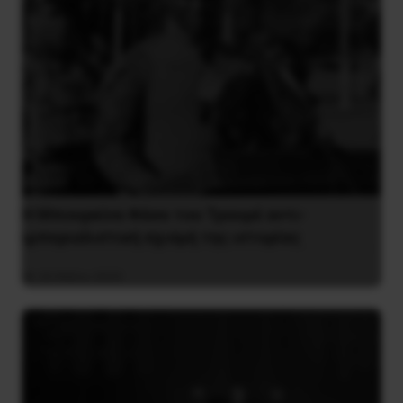
Η Μπουρκίνα Φάσο του Τραορέ αντι-
ιμπεριαλιστική σχισμή της ιστορίας
26 Μαΐου 2025