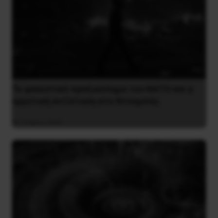
Το φασιστικό πραξικόπημα του ΝΑΤΟ και η
εργατική αντίσταση στο Ντονμπάς
3 Μαΐου 2025