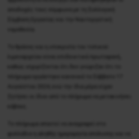
αποδοχές τους σύμφωνα με τη Συλλογική
Σύμβαση Εργασίας και την Ναυτεργατική
νομοθεσία.
Το θράσος και η υποκρισία του τοπικού
λιμεναρχείου είναι επιδεικτικά πρωτοφανή,
καθώς ισχυρίζονται ότι δεν γνώριζαν ότι το
πλήρωμα εργάστηκε κανονικά το Σάββατο 17
Αυγούστου 2024, ενώ την ίδια μέρα είχαν
ζητήσει οι ίδιοι από το πλήρωμα να μετακινήσει
κάβους.
Το πλήρωμα απαιτεί να αναγραφεί στο
φυλλάδιο η αληθής ημερομηνία απόλυσης και να