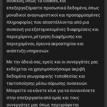
συσκευή, όπως τα cookies, και
λόγω των μεθοδεύσεων του Λιμεναρχείου, με
επεξεργαζόμαστε προσωπικά δεδομένα, όπως
μόνο το πλήρωμα καταστρώματος να συνεχίζει
μοναδικοί αναγνωριστικοί και προσαρμοσμένες
πληροφορίες που αποστέλλονται από μια
να διεκδικεί τα δεδουλευμένα του.
συσκευή για εξατομικευμένες διαφημίσεις και
Αυτά όλα συνέβησαν κατά τη διάρκεια του
περιεχόμενο, μέτρηση διαφήμισης και
Σαββατοκύριακου [17-18/8] και δεν γνωρίζουμε
περιεχομένου, έρευνα ακροατηρίου και
ανάπτυξη υπηρεσιών.
αν η Διεύθυνση Ναυτικής Εργασίας (ΔΝΕΡ) είχε
οποιαδήποτε εμπλοκή κατά τη διάρκεια αυτών
Με την άδειά σας, εμείς και οι συνεργάτες μας
των γεγονότων.
ενδέχεται να χρησιμοποιήσουμε ακριβή
δεδομένα γεωγραφικής τοποθεσίας και
Απαιτούμε από το Υπουργείο και τις υπηρεσίες
ταυτοποίησης μέσω σάρωσης συσκευών.
του να πάρουν θέση, να καταβληθούν τα
Μπορείτε να κάνετε κλικ για να συναινέσετε
δεδουλευμένα όπως προβλέπεται και να δοθεί
στην επεξεργασία από εμάς και τους
τέλος στην ιδιότυπη ομηρία στην οποία έχει
συνεργάτες μας όπως περιγράφεται