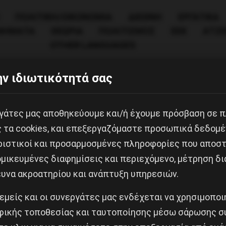
ΠΟΛΙΤΙΚΉ/ΟΙΚΟΝΟΜΊΑ
ΔΙΕΘΝΗ
ΕΡΓΑΤΙΚΑ
ΙΝΗΜΑΤΑ
ΘΕΩΡΙΑ
ΠΟΛΙΤΙΣΜΟΣ
ΕΕΚ
ΑΤΖ
OTHER LANGUAGES
ν ιδιωτικότητά σας
splash
εργάτες μας αποθηκεύουμε και/ή έχουμε πρόσβαση σε 
ς τα cookies, και επεξεργαζόμαστε προσωπικά δεδομέ
ριστικοί και προσαρμοσμένες πληροφορίες που αποστ
μικευμένες διαφημίσεις και περιεχόμενο, μέτρηση δι
ευνα ακροατηρίου και ανάπτυξη υπηρεσιών.
Κοινοποίησε το:
 εμείς και οι συνεργάτες μας ενδέχεται να χρησιμοπο
ικής τοποθεσίας και ταυτοποίησης μέσω σάρωσης σ