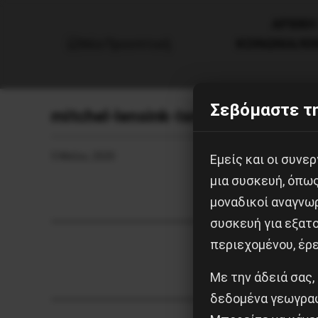
AΡΧΙΚΗ
ΚΟΙΝΩΝΙΑ/Κ
Σεβόμαστε τη
mitchel-lensink-Ismnr6WSHCU-un
5 Μαΐου, 2020
Εμείς και οι συν
μια συσκευή, όπω
μοναδικοί αναγνω
συσκευή για εξατο
περιεχομένου, έρ
Με την άδειά σας,
δεδομένα γεωγραφ