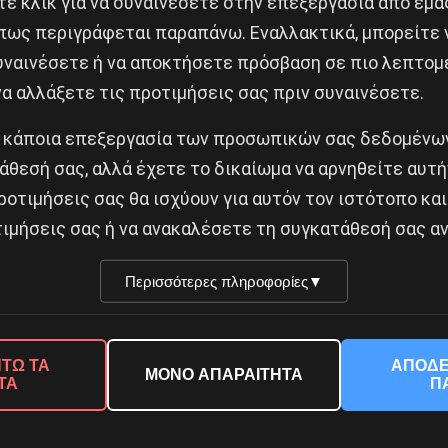
ε κλικ για να συναινέσετε στην επεξεργασία από εμά
πως περιγράφεται παραπάνω. Εναλλακτικά, μπορείτε ν
α σε γιατρούς
συναινέσετε ή να αποκτήσετε πρόσβαση σε πιο λεπτομ
Δημοφιλή Άρθρα
α αλλάξετε τις προτιμήσεις σας πριν συναινέσετε.
 κάποια επεξεργασία των προσωπικών σας δεδομένων
άθεσή σας, αλλά έχετε το δικαίωμα να αρνηθείτε αυτή
ροτιμήσεις σας θα ισχύουν για αυτόν τον ιστότοπο και
ιμήσεις σας ή να ανακαλέσετε τη συγκατάθεσή σας αν
Περισσότερες πληροφορίες
▼
© 2026 Νέα Προοπτική. All rights reserved.
ΤΩ ΤΑ
ΑΠΟΔΕ
ΜΟΝΟ ΑΠΑΡΑΙΤΗΤΑ
ΤΑ
Π