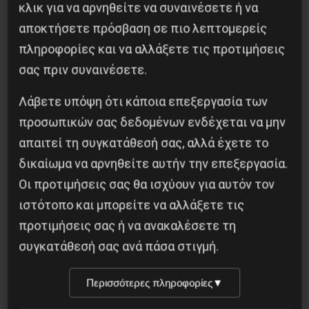
κλικ για να αρνηθείτε να συναινέσετε ή να
αποκτήσετε πρόσβαση σε πιο λεπτομερείς
Κοινοποίησε το:
πληροφορίες και να αλλάξετε τις προτιμήσεις
σας πριν συναινέσετε.
Λάβετε υπόψη ότι κάποια επεξεργασία των
Προηγούμενο:
Η ιστορική συνέχεια της πάλης
προσωπικών σας δεδομένων ενδέχεται να μην
για την Επανίδρυση της Τέταρτης Διεθνούς
απαιτεί τη συγκατάθεσή σας, αλλά έχετε το
Επόμενο:
Διεθνιστική Αντιφασιστική
δικαίωμα να αρνηθείτε αυτήν την επεξεργασία.
Συγκέντρωση 1/2/2020
Οι προτιμήσεις σας θα ισχύουν για αυτόν τον
ιστότοπο και μπορείτε να αλλάξετε τις
Δημοφιλή Άρθρα
προτιμήσεις σας ή να ανακαλέσετε τη
συγκατάθεσή σας ανά πάσα στιγμή.
Περισσότερες πληροφορίες
▼