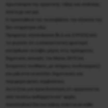
πρωτοπορία της εργατικής τάξης και νεολαίας.
Απέτυχε οικτρά.
Η προσπάθειά της να επιβάλλει την εξουσία της
δεν σταμάτησε εδώ.
Προφανώς εξεπλάγησαν [Ν.Δ και ΣΥΡΙΖΑ] από
το γεγονός ότι η επαναστατική αριστερά
κατόρθωσε να λάβει μέρος στις πρόσφατες
δημοτικές εκλογές του Μαίου 2019 (σε
δυσμενείς συνθήκες, με πλήρεις συνδυασμούς)
και μάλιστα να εκλέξει δημοτικούς και
περιφερειακούς συμβούλους.
Αυτό ήταν μια προειδοποίηση ότι οργανώνεται
από τα κάτω αυθόρμητα κατ’ αρχήν,
πανελλαδικό δίκτυο πάλης ενάντια σε κάθε