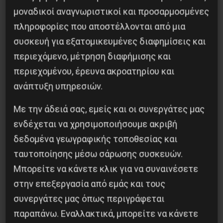
•
ΟΧΙ
στα πρόστιμα και το κυνήγι μαγισσών της
μοναδικοί αναγνωριστικοί και προσαρμοσμένες
κυβέρνησης Κούλη!
πληροφορίες που αποστέλλονται από μια
•
Κάτω
οι αντιδραστικοί νόμοι τύπου 3870/2010
συσκευή για εξατομικευμένες διαφημίσεις και
!
περιεχόμενο, μέτρηση διαφήμισης και
•
Υπεράσπιση
του δικαιώματος οργάνωσης,
περιεχομένου, έρευνα ακροατηρίου και
πολιτικής έκφρασης και πάλης!
ανάπτυξη υπηρεσιών.
•
Πάλη
να διώξουμε την αντιδραστική
Με την άδειά σας, εμείς και οι συνεργάτες μας
κυβέρνηση Μητσοτάκη από τα κάτω και
ενδέχεται να χρησιμοποιήσουμε ακριβή
αριστερά !
δεδομένα γεωγραφικής τοποθεσίας και
▪
Υπερασπίστε
τη δημοτική παράταξη
”Δρόμοι
ταυτοποίησης μέσω σάρωσης συσκευών.
αντίστασης’
‘ από την επίθεση της κυβέρνησης!
Μπορείτε να κάνετε κλικ για να συναινέσετε
στην επεξεργασία από εμάς και τους
ΑΡΙΣΤΕΡH ΚΙΝΗΣΗ ΙΛΙΟΥ [ΑΡ.Κ.Ι]
συνεργάτες μας όπως περιγράφεται
παραπάνω. Εναλλακτικά, μπορείτε να κάνετε