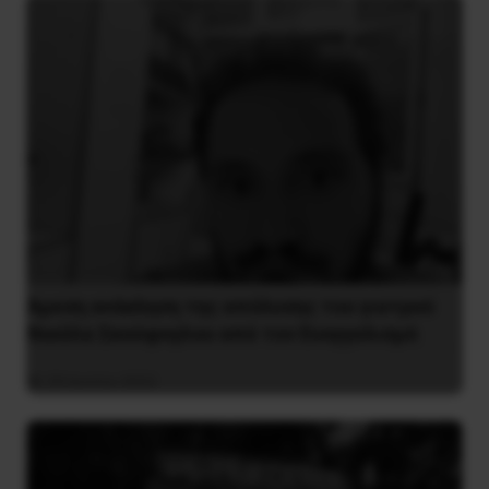
Άμεση ανάκληση της απόλυσης του γιατρού
Νικόλα Σκούφογλου από τον Ευαγγελισμό
29 Ιουνίου 2022