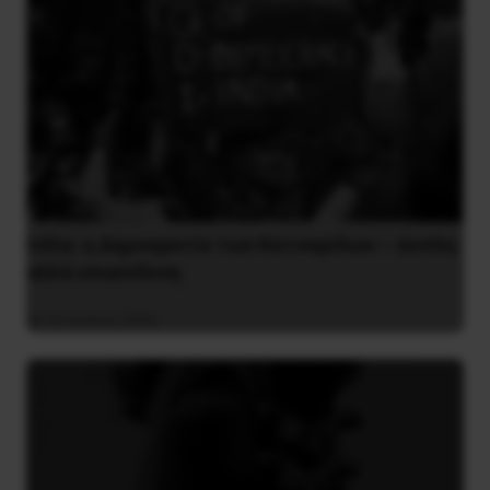
Ινδία: η Δημοκρατία των Κατσαρίδων – άοπλη
αλλά επικίνδυνη
31 Ιουλίου 2026