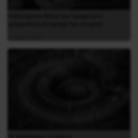
Η Μπουρκίνα Φάσο του Τραορέ αντι-
ιμπεριαλιστική σχισμή της ιστορίας
26 Μαΐου 2025
Το ΑΙ βαθαίνει την Κρίση