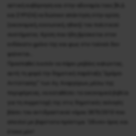
αστική κυβέρνηση και στην αδυναμία τους [Ν.Δ
και ΣΥΡΙΖΑ] να δώσουν απάντηση στην κρίση
(οικονομική, κοινωνική, ηθική) του πολιτικού
συστήματος. Κρίση που ήδη βρίσκεται στον
ενδέκατο χρόνο της και φως στο τούνελ δεν
φαίνεται…
Προσπαθεί λοιπόν να πάρει ρεβάνς καλώντας,
αυτή τη φορά την δημοτική παράταξη ”Δρόμοι
Αντίστασης” των Αγ. Αναργύρων, μέσω της
περιφέρειας, να καταθέσει τα οικονομικά βιβλία
για τη συμμετοχή της στις δημοτικές εκλογές
βάσει του αντιδραστικού νόμου 3870/2010 που
απειλεί με βαρύτατα πρόστιμα. ‘Ωδινεν όρος και
έτεκε μύν!