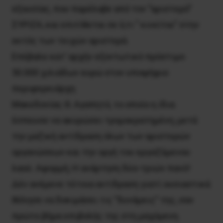
εξουσίας, που παρέλαβε από τον ”αριστερό”
ΣΥΡΙΖΑ, και επιτίθεται σε ό,τι ” κινείται” στην
εκτός των τειχών αριστερά.
Επέβαλε κατ’ αρχήν εξοντωτικό πρόστιμο
50.000 χιλιάδων ευρώ στον υποψήφιο
περιφερειάρχη
Μακεδονίας Θ. Αγαπητό, το οποίο η ίδια
έσπευσε να ακυρώσει τρομοκρατημένη, μετά
την μαζική αντίδραση όλων των αριστερών
οργανώσεων και την οργή του εργαζόμενου
λαού. Αφορμή; Η ανάρτηση δύο-τριών πανό!
Δέν ανέμενε τέτοια αντίδραση γιατί ουσιαστικά
θέλησε να δοκιμάσει τις ”δυνάμεις” της, σαν
πρώτο βήμα επιβολής της στη μαχόμενη