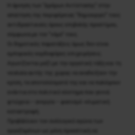
Η άρνηση των ”Δρόμων Αντίστασης” στην
απαίτηση της περιφέρειας ”δημιουργεί” τους
αντιδραστικούς όρους επιβολής προστίμου,
σύμφωνα με τον ”νόμο” τους.
Οι δημοτικές παρατάξεις όμως δεν είναι
εμπορικές κερδοφόρες επιχειρήσεις.
Αγωνίζονται μαζί με την εργατική τάξη και τη
νεολαία αυτής της χώρας να αναδείξουν την
κρίση, τα αποτελέσματά της και να παλέψουν
ενάντια στο πολιτικό σύστημα που γεννά
φτώχεια – ανεργία – φασισμό -κλιματική
καταστροφή.
Προβάλλουν τον συλλογικό αγώνα των
εργαζομένων ως μόνη προοπτική να