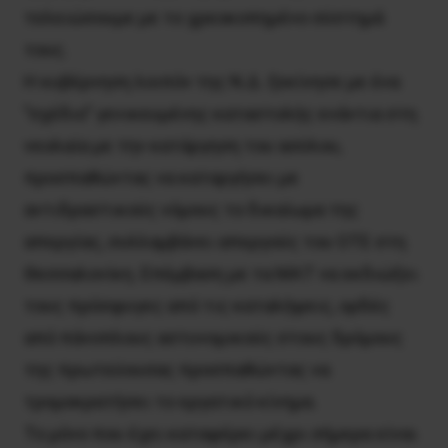
τελειώσουμε με το χρεοκοπημένο σύστημά
τους.
Η κυβέρνηση λοιπόν της Ν.Δ. ξεκίνησε με ένα
”σχέδιο” γενικευμένης καταστολής ενάντια στη
νεολαία με την κατάργηση του ασύλου,
προσπαθώντας να καταργήσει με
αντιδραστικούς νόμους το δικαίωμα της
απεργίας, συλλαμβάνει απεργούς του ΟΤΕ στη
Θεσσαλονίκη. Επέμβαση με τα ΜΑΤ να εκδιώξει
τους πρόσφυγες από τις καταλήψεις, ορδές
από πάνοπλους αστυνομικούς στους δρόμους
της πρωτεύουσας προσπαθώντας να
τρομοκρατήσει το εργατικό κίνημα.
Το μόνο που έχει καταφέρει μέχρι σήμερα είναι