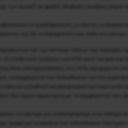
ης των νεοναζί σε άμαζες θλιβερές συνάξεις μπροστ
αδηλώσουν οι εργαζόμενοι/ες, οι νέοι/ες, οι άνεργοι/ε
φασίστες της ΧΑ το δολοφονικό τους πόδι στο κέντρο 
περιαλιστών και των αστικών τάξεων της περιοχής έχ
». Οι επιθετικές κινήσεις των ΗΠΑ κατά του Ιράν και
(που δίνει απλόχερα βάσεις στις ΗΠΑ, προχωρά σε υπ
ύπρο), τα συμφέροντα των πολυεθνικών για την εκμε
ή πάλη και η διεθνιστική αλληλεγγύη των λαών, ενάντι
ξεις δεν έχουν καμία σχέση με τα συμφέροντά τους, βλ
 πρέπει να κάνουμε για να αποτρέψουμε έναν πόλεμο αν
ουμε τροφή για τα κανόνια των πολυεθνικών που έχου