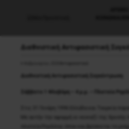
AΡΧΙΚΗ
ΚΟΙΝΩΝΙΑ/Κ
Διεθνιστική Αντιφασιστική Συγκ
6 Φεβρουαρίου, 2020
Αντιφασιστικά
Διεθνιστική Αντιφασιστική Συγκέντρωση
Σάββατο 1 Φλεβάρη – 4 μ.μ. – Πλατεία Ρηγί
Στις 31 Γενάρη 1996 Ελλάδα και Τουρκία παρ
Με αυτήν την αφορμή οι νεοναζί της Χρυσής 
πλατεία Ρηγίλλης όπου και βρίσκεται το μνημ