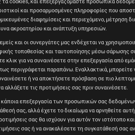
ς τα cookies, και επεξεργαζόμαστε προσωπικά δεδομέ
ριστικοί και προσαρμοσμένες πληροφορίες που αποστ
μικευμένες διαφημίσεις και περιεχόμενο, μέτρηση δι
και αντιφασιστική πάλη, ο αγώνας ενάντια στην κυβέρ
ευνα ακροατηρίου και ανάπτυξη υπηρεσιών.
 ανατροπή του συστήματος που τρέφει το φασισμό, είν
 εμείς και οι συνεργάτες μας ενδέχεται να χρησιμοπο
ο τις κυβερνήσεις, τις πολυεθνικές και τους ιμπερια
ικής τοποθεσίας και ταυτοποίησης μέσω σάρωσης σ
ε κλικ για να συναινέσετε στην επεξεργασία από εμά
βάρη στις 4 μ.μ. στην πλατεία Ρηγίλλης θα απαιτήσου
πως περιγράφεται παραπάνω. Εναλλακτικά, μπορείτε ν
συναινέσετε ή να αποκτήσετε πρόσβαση σε πιο λεπτομ
 Χρυσής Αυγής
α αλλάξετε τις προτιμήσεις σας πριν συναινέσετε.
ο ΝΑΤΟ, όχι στους εξοπλισμούς – ναι στην κάλυψη τω
 κάποια επεξεργασία των προσωπικών σας δεδομένων
 Ελλάδα, Τουρκία και Μέση Ανατολή, ενάντια στα επικ
άθεσή σας, αλλά έχετε το δικαίωμα να αρνηθείτε αυτή
ροτιμήσεις σας θα ισχύουν για αυτόν τον ιστότοπο και
ιστική πολιτική κυβερνήσεων και ΕΕ.
ιμήσεις σας ή να ανακαλέσετε τη συγκατάθεσή σας αν