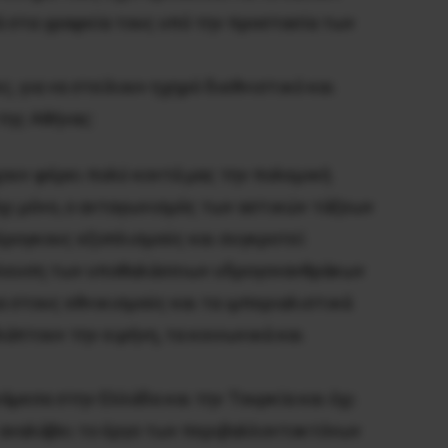
ά στα γραφεία τους υπό την προστασία των
ς, για να στείλουν ηχηρό διεθνιστικό και
της Αθήνας:
ουν φέρει πολύ κοντά μας την πολεμική
 όχι μόνο, ο ανταγωνισμός των αστικών τάξεων
έρογκους εξοπλισμούς και συγκροτεί
τάλλευση των υποθαλάσσιων υδρογονανθράκων
α στους εθνικισμούς και τα ιμπεριαλιστικά
άπτουν την ειρήνη, τα κοινωνικά και
άμεσα στην Ελλάδα και την Τουρκία και όχι
ν αναλάβει το έργο των περιβαλλοντοκτόνων