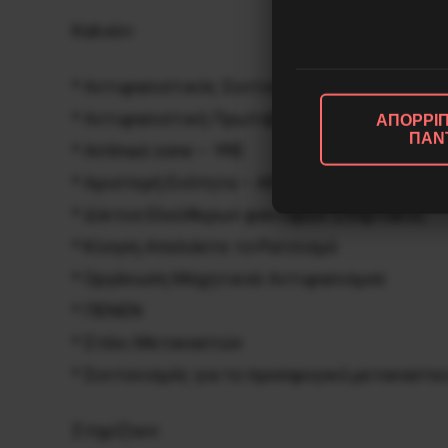
Καλούν:
* Αντιφασιστικός Συντονισμός Αθήνας – Πει
* Αντιφασιστική Πρωτοβουλία Περάματος
ΑΠΟΡΡΙΠ
ΠΑΝ
* Antinazi zone – YRE
* Αριστερή Ενότητα – ΑΡΕΝ
* Δίκτυο Ελεύθερων φαντάρων Σπάρτακος
* Κίνηση Απελάστε το Ρατσισμό
* Οργάνωση Μαχητικού Αντιφασισμού
* ΠΕΝΕΝ
* Στέκι Μεταναστών
* Συντονισμός για το προσφυγικό μεταναστε
Στηρίζουν: