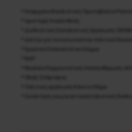
* Αναρχοσυνδικαλιστική Πρωτοβουλία Ροσιν
* Αριστερή Ανασύνθεση
* Διεθνιστική Σοσιαλιστική Οργάνωση ΞΕΚΙ
* Δίκτυο για τα κοινωνικά και πολιτικά δικα
* Εργατικό Επαναστατικό Κόμμα
* ΝΑΡ
* Νεολαία Κομμουνιστική Απελευθέρωση-νΚ
* ΟΚΔΕ Σπάρτακος
* Πολιτική οργάνωση Κόκκινο Νήμα
* Συνάντηση για μια αντικαπιταλιστική διεθν