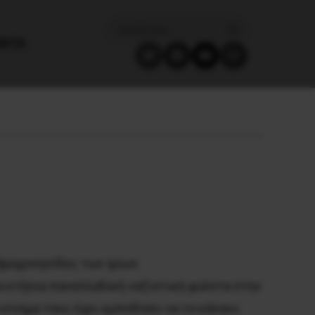
ΈΝΤΑ
βραχονησίδες των Ιμίων.
α ετήσια πανελλαδική ναζιστική φιέστα στην
κίνημα τους έχει εμποδίσει να το κάνουν.