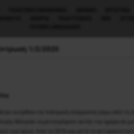
ΠΟΛΙΤΙΚΉ/ΟΙΚΟΝΟΜΊΑ
ΔΙΕΘΝΗ
ΕΡΓΑΤΙΚΑ
ΙΝΗΜΑΤΑ
ΘΕΩΡΙΑ
ΠΟΛΙΤΙΣΜΟΣ
ΕΕΚ
ΑΤΖ
OTHER LANGUAGES
έντρωση 1/2/2020
λλης
αλίγο να έρθουν σε πολεμική σύγκρουση γύρω από τις 
Αυγής θέλησαν να μετατρέψουν αυτήν την ημέρα σε μι
είο των Ιμίων. Από το 2016 και μετά το αντιφασιστικό 