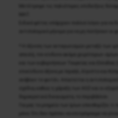
Μετέτρεψε τις παλιότερες επιδείξεις δύναμ
ΜΑΤ.
Ειδικά φέτος υπάρχουν πολλοί λόγοι για να δι
αντιπολεμικό μήνυμα για να μη πατήσουν οι 
* Η όξυνση των ανταγωνισμών μεταξύ των ιμ
απειλή, τον κίνδυνο ακόμα χειρότερων «Ιμίων
και των κυβερνήσεων Τουρκίας και Ελλάδας 
επικίνδυνο άξονα με Ισραήλ, Αίγυπτο και Κ
ανάβουν το φυτίλι. Απαιτείται η αντιπολεμικ
σχέδια, καθώς η χάραξη των ΑΟΖ και οι εξορύ
δημοκρατικά δικαιώματα, το περιβάλλον.
Για μας το μνημείο των Ιμίων υπενθυμίζει τι
μόνο. Ότι δεν πρέπει να επιτρέψουμε να γίν