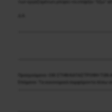
των εργαζομένων μπορεί να υπάρξει ”έξω” α
Δ.Κ.
Προηγούμενο:
OXI ΣTHN KATAΣTPOΦH TΩN 
Επόμενο:
Tα οικονομικά συμφέροντα πίσω α