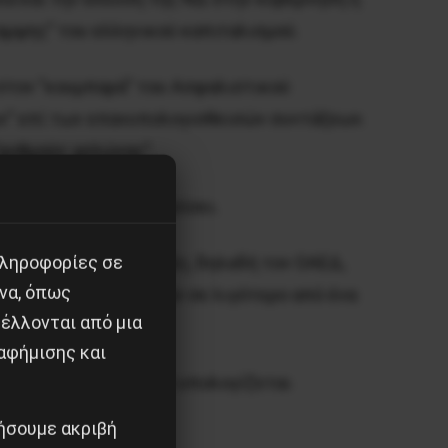
αμψης” του ελληνικού καπιταλισμού.
 στον ”κουμπαρά” του Ασφαλιστικού
ν” επί των επανυπολογισθεισών συντάξεων.
”ρυθμούς χελώνας”.
πως είχε προϋπολογισίσει.
πληροφορίες σε
ι ο ΕΦΚΑ τις εισφορές, δηλαδή τον ΟΑΕΔ,
να, όπως
η μείωση των εισφορών σε λιγότερο από ένα
έλλονται από μια
αφήμισης και
το κόστος των οποίων υπολογίζεται
ιήσουμε ακριβή