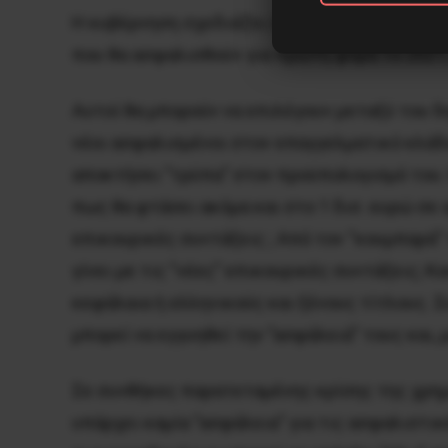
Η κυβέρνηση σχεδιάζει ίδρυση επαγγελματικ
που θα ασφαλισθούν για πρώτη φορά το 2021, 
Αυτοί θα μπορούν να επιλέγουν μεταξύ του δ
νέοι ασφαλισμένοι στον επαγγελματικό κλάδο
αποκτήσει ”τρύπα” στον προϋπολογισμό του. 
πως θα φτάσει ακόμα και στο 1 δισ. ευρώ σε 
επικουρικές συντάξεις ; Από τον “κουμπαρά” 
γίνει με τις ”νέες” επικουρικές συντάξεις; 
κεφάλαια ή ελληνικούς και ξένους τίτλους. 
μπορεί να εγγυηθεί την ”ασφάλειά” τους και,
Σε συνθήκες παρατεταμένης κρίσης της χρημ
υπάρχει καμία ”ασφάλεια” για τις ασφαλιστικ