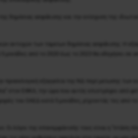
ης δημόσιας ασφάλισης και την ενίσχυση της ιδιωτικ
κών αντοχών των ταμείων δημόσιας ασφάλισης. Η εξα
 μονάδες από το 2020 έως το 2023 θα οδηγήσει σε απώ
ην προεκλογική εξαγγελία της ΝΔ περί μείωσης των ε
πα” στον ΕΦΚΑ, την ώρα που αυτός επιστρέφει από φέτ
φορές του ΟΑΕΔ κατά 5 μονάδες, ρίχνοντάς τες από το
υν. Οι λόγοι της επανεμφάνισής τους είναι η ”στάση 
ας τις νέες ρυθμίσεις οφειλών στα ταμεία -ου μην αλ