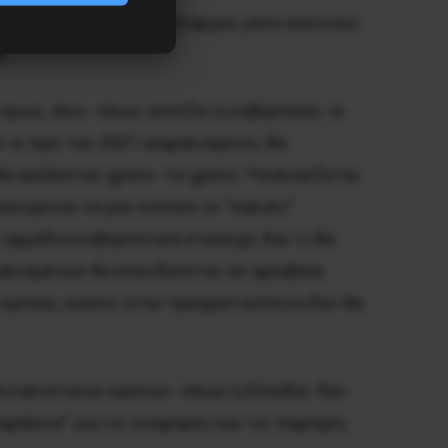
Ταμείου. Θα αφορά καταρχάς μόνο εκείνους
.
όμως, όλοι -όπως ελπίζει η κυβέρνηση- οι
 οι προ του 2021 ασφαλισμένοι, θα
θα αυξάνεται χρόνο -το χρόνο. Υπολογίζεται
οκειμένου να μην κοπούν οι ”παλιές”
 αρμόδια κυβερνητικά στελέχη. Και τι θα
σφαλισμένων θα επενδύονται σε αμοιβαία
κρίσης, κανείς στην πραγματικότητα δεν θα
ιταλιστικών κρατών -όπως η Ελλάδα- δεν
σφάλεια” για τις εισφορές και τις παροχές