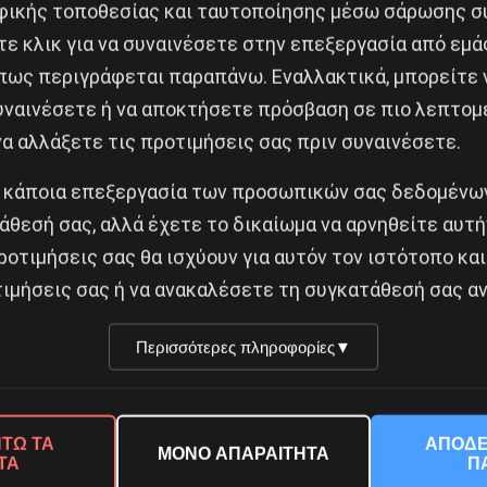
ικής τοποθεσίας και ταυτοποίησης μέσω σάρωσης σ
άβει, αν και το πιθανότερο σενάριο προβλέπει σταδια
ε κλικ για να συναινέσετε στην επεξεργασία από εμά
να με τον Βρούτση- 450.000 αιτήσεις για νέες συντάξε
πως περιγράφεται παραπάνω. Εναλλακτικά, μπορείτε ν
συναινέσετε ή να αποκτήσετε πρόσβαση σε πιο λεπτομ
όλα δείχνουν πως θα πρέπει να αυξηθούν οι δαπάνες γι
α αλλάξετε τις προτιμήσεις σας πριν συναινέσετε.
ψος της κρατικής επιχορήγησης στα ταμεία είναι ”κλε
ια υψηλά πρωτογενή πλεονάσματα.
 κάποια επεξεργασία των προσωπικών σας δεδομένων
άθεσή σας, αλλά έχετε το δικαίωμα να αρνηθείτε αυτή
Δ προετοιμάζει ”πληγές” στα ταμεία προκειμένου να 
ροτιμήσεις σας θα ισχύουν για αυτόν τον ιστότοπο και
ην περίπτωση του ΕΦΚΑ, αν δεν μπορεί το κράτος να κ
ιμήσεις σας ή να ανακαλέσετε τη συγκατάθεσή σας αν
αντληθούν πόροι από τον “κουμπαρά” του Ασφαλιστικο
Περισσότερες πληροφορίες
▼
ισμού των εισφορών αλληλεγγύης στις συντάξεις μει
ο πιο τρανταχτό παράδειγμα της δεξιάς πολιτικής ιδι
ΤΩ ΤΑ
ΑΠΟΔΕ
ΜΟΝΟ ΑΠΑΡΑΙΤΗΤΑ
ΤΑ
Π