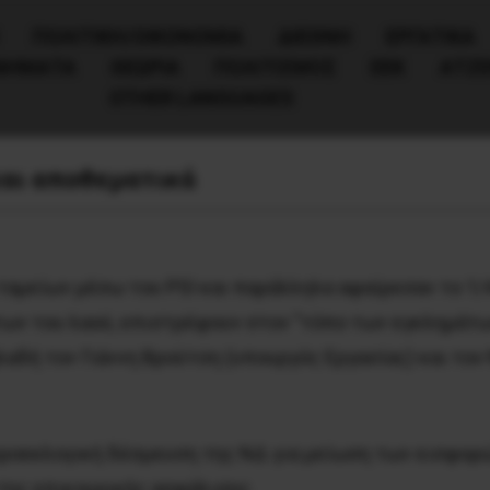
ΠΟΛΙΤΙΚΉ/ΟΙΚΟΝΟΜΊΑ
ΔΙΕΘΝΗ
ΕΡΓΑΤΙΚΑ
ΙΝΗΜΑΤΑ
ΘΕΩΡΙΑ
ΠΟΛΙΤΙΣΜΟΣ
ΕΕΚ
ΑΤΖ
OTHER LANGUAGES
 και αποθεματικά
ταμείων μέσω του PSΙ και παράλληλα αφαίρεσαν το 1/
ν του λαού, επιστρέφουν στον ”τόπο των εγκλημάτων”
λαδή τον Γιάννη Βρούτση (υπουργός Εργασίας) και το
προεκλογική δέσμευση της ΝΔ για μείωση των εισφορώ
της επικουρικής ασφάλισης.