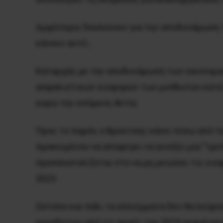
Αμφότεροι δουλεύουν για την αποδυνάμωση τ
κάνουν αυτό ;
Καταρχάς με την αποδυνάμωση των οικονομι
ασφαλιστικών εισφορών των μισθωτών κατά 5
ευρώ την επόμενη 4ετία.
Προς το παρόν, ο Βρούτσης κάνει πίσω από τ
προκειμένου να αποφύγει να ανοίξει μία ”τρύ
προσανατολίζεται στο να μη μειώσει τις εισ
2023.
Ωστόσο και πάλι τα ελλείμματα δεν θα λείψο
εργοδοτών από τις αρχές του 2019 αναμένοντ