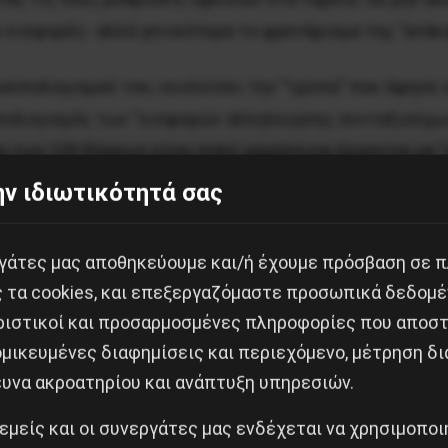
 εισφορές- αλλά γενικότερα το φρενάρισμα της ”ανάκ
οϋπολογισμού του, να κλείσει την ”τρύπα” που άφησε
υπολογισμός των ”εισφορών αλληλεγγύης συνταξιούχω
η των 120 δόσεων είναι πολύ χαμηλά και έρχονται με 
ν ιδιωτικότητά σας
 400 εκατ. ευρώ αντί για πλεόνασμα 250 εκατ. ευρώ, ό
εργάτες μας αποθηκεύουμε και/ή έχουμε πρόσβαση σε 
νονται και στα άλλα ταμεία των οποίων συνεισπράττε
ς τα cookies, και επεξεργαζόμαστε προσωπικά δεδομέ
τές τις ”ελλειμματικές” συνθήκες είναι που θα έλθει 
ριστικοί και προσαρμοσμένες πληροφορίες που αποστ
ο του 2020.
μικευμένες διαφημίσεις και περιεχόμενο, μέτρηση δι
ευνα ακροατηρίου και ανάπτυξη υπηρεσιών.
ροφής των αναδρομικών των ”παλιών” συνταξιούχων, 
 εμείς και οι συνεργάτες μας ενδέχεται να χρησιμοπο