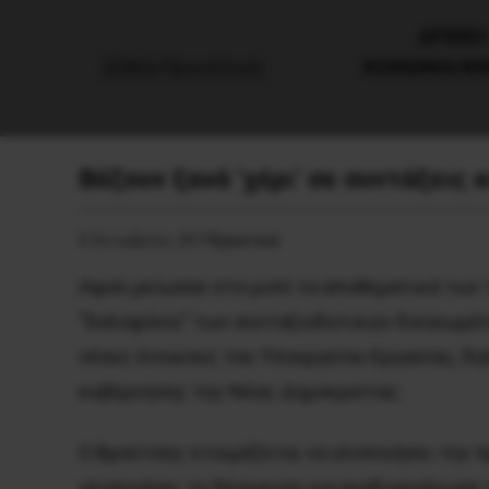
AΡΧΙΚΗ
ΚΟΙΝΩΝΙΑ/Κ
Bάζουν ξανά ‘χέρι’ σε συντάξεις
6 Οκτωβρίου, 2019
Εργατικά
Αφού μείωσαν στο μισό τα αποθεματικά των 
”δολοφόνοι” των συνταξιοδοτικών δικαιωμάτω
νέους ένοικους του Υπουργείου Εργασίας, δη
κυβέρνησης της Νέας Δημοκρατίας.
Ο Βρούτσης ετοιμάζεται να υλοποιήσει την 
υλοποιήσει τη δέσμευση για αναδιοργάνωση 