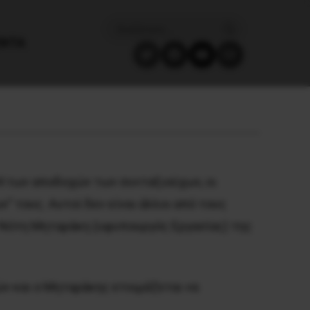
ΈΝΤΑ
4 των αποδοχών των συνταξιούχων, οι
 τους. Αυτοί δεν είναι άλλοι από τους
ν Νότη Μηταράκη (υφυπουργός Εργασίας) της
ν και ο Μηταράκης ετοιμάζεται να