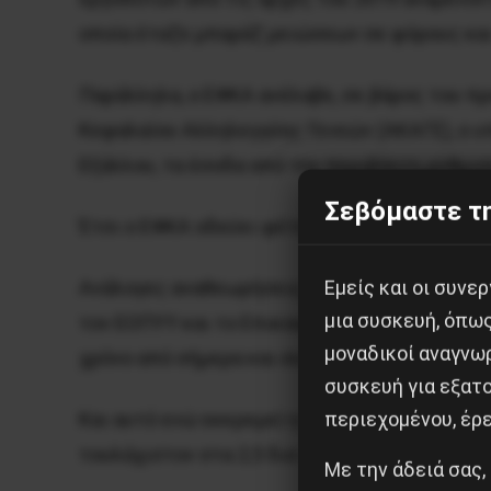
οποία έταζε μπαράζ μειώσεων σε φόρους και
Παράλληλα, ο ΕΦΚΑ ανέλαβε, σε βάρος του πρ
Κεφαλαίου Αλληλεγγύης Γενεών (ΑΚΑΓΕ), ο 
Εξάλλου, τα έσοδα από την περιβόητη ρύθμισ
Σεβόμαστε τη
Έτσι ο ΕΦΚΑ οδεύει φέτος σε έλλειμμα 300 –
Εμείς και οι συν
Ανάλογες αναθεωρήσεις, προς τα κάτω, αναμέ
μια συσκευή, όπω
τον ΕΟΠΥΥ και το Επικουρικό. Συνεπώς σ’ αυ
μοναδικοί αναγνω
χρόνο από σήμερα και συγκεκριμένα τον Ιούλι
συσκευή για εξατο
περιεχομένου, έρ
Και αυτό ενώ εκκρεμεί η υπόθεση της επιστ
τουλάχιστον στα 2,5 δισ. ευρώ.
Με την άδειά σας,