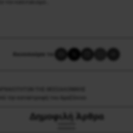
πό τον καπιταλισμό…
Κοινοποίησε το:
APXAIOTHTΩN THΣ ΘEΣΣAΛONIKHΣ
πό την καταστροφή του Aμαζόνιου
Δημοφιλή Άρθρα