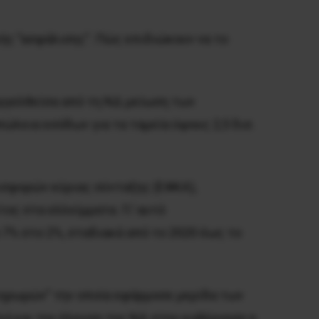
ής ”ασφάλισης”. Πώς επιδιώκουν να το
γγελθείσα από τη ΝΔ μείωση των
λεια εσόδων για τα ταμεία ύψους 2,5 δισ.
ισφορών κύριας σύνταξης (ΕΦΚΑ),
ος στα ελλείμματα. Γι’ αυτό
 7% στο 2%, σταδιακά από το 2020 έως το
πληρωμών” την οποία εφάρμοσε μερίδα των
λά και την έλευση της ΝΔ στην κυβέρνηση η