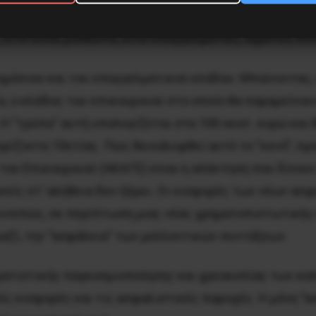
ού κλάδου στα πλαίσια του υφιστάμενου Επικουρικού 
είτε είναι μισθωτοί, είτε επαγγελματίες, αγρότες κλπ
ημόσιου και του επαγγελματικού κλάδου. Μπαίνοντας, 
, ο κλάδος του επικουρικού στο οποίο θα παραμείνουν
Η ”τρύπα” αυτή υπολογίζεται στα 100 εκατ. ευρώ και 
ορίζοντα 10ετίας. Πώς θα καλυφθεί αυτό το ”κενό”, πρ
του Επικουρικού (ΑΚΑΓΕ) είναι η απάντηση που δίνουν
Κανείς στ’ αλήθεια δεν ξέρει. Οι εισφορές των νέων α
Συνεπώς, σε περίπτωση μιας νέας χρηματοπιστωτικής 
 μαζί, την ”ασφάλεια” των μελλοντικών συντάξεων.
ατιστικής παγκοσμιοποίησης και χρεοκοπίας των καπ
ές εισφορές και τις ασφαλιστικές παροχές. Η μόνη ”α