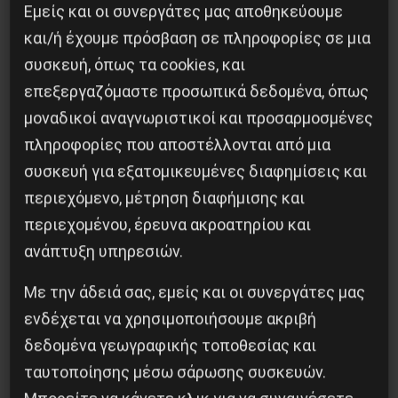
του ΕΕΚ (Μάρτης 2005)
Εμείς και οι συνεργάτες μας αποθηκεύουμε
και/ή έχουμε πρόσβαση σε πληροφορίες σε μια
OI ΠPOOΠTIKEΣ THΣ ΠAΓKOΣMIAΣ
συσκευή, όπως τα cookies, και
EΠANAΣTAΣHΣ Η Ελλάδα στο
επεξεργαζόμαστε προσωπικά δεδομένα, όπως
σταυροδρόμι των διεθνών αντιφάσεων
μοναδικοί αναγνωριστικοί και προσαρμοσμένες
Πολιτική Απόφαση του 9ου Συνεδρίου του
πληροφορίες που αποστέλλονται από μια
ΕΕΚ
συσκευή για εξατομικευμένες διαφημίσεις και
περιεχόμενο, μέτρηση διαφήμισης και
περιεχομένου, έρευνα ακροατηρίου και
4 Μαρτίου, 2005
ανάπτυξη υπηρεσιών.
Με την άδειά σας, εμείς και οι συνεργάτες μας
ενδέχεται να χρησιμοποιήσουμε ακριβή
Συνέδρια
δεδομένα γεωγραφικής τοποθεσίας και
9ο Συνέδριο :Πρόγραμμα
ταυτοποίησης μέσω σάρωσης συσκευών.
Mεταβατικών Διεκδικήσεων