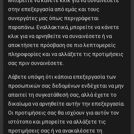
Μπορείτε να κάνετε κλικ για να συναινέσετε
-Σχέδιο (Δεκέμβρης 2004)
στην επεξεργασία από εμάς και τους
συνεργάτες μας όπως περιγράφεται
Πρόγραμμα Mεταβατικών Διεκδικήσεων
παραπάνω. Εναλλακτικά, μπορείτε να κάνετε
(Σχέδιο) Θέσεις για το 9ο συνέδριο του
κλικ για να αρνηθείτε να συναινέσετε ή να
EEK
αποκτήσετε πρόσβαση σε πιο λεπτομερείς
πληροφορίες και να αλλάξετε τις προτιμήσεις
σας πριν συναινέσετε.
4 Δεκεμβρίου, 2004
Λάβετε υπόψη ότι κάποια επεξεργασία των
προσωπικών σας δεδομένων ενδέχεται να μην
απαιτεί τη συγκατάθεσή σας, αλλά έχετε το
Συνέδρια
δικαίωμα να αρνηθείτε αυτήν την επεξεργασία.
9ο Συνέδριο του ΕΕΚ- Σχέδιο
Οι προτιμήσεις σας θα ισχύουν για αυτόν τον
Προοπτικών (Δεκέμβρης
ιστότοπο και μπορείτε να αλλάξετε τις
2004)
προτιμήσεις σας ή να ανακαλέσετε τη