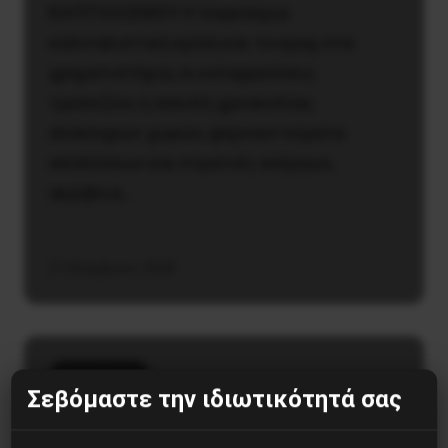
ΚΑΠΙΤΑΛΙΣΜΟΥ H παγκόσμια
καπιταλιστική κρίση και το κραχ στα
χρηματιστήρια, οι καταρρεύσεις
τραπεζών, η απειλή χρεοκοπίας
ολόκληρων χωρών, φέρνουν κύματα
απολύσεων και στρατιές ανέργων,
ακρίβεια…
21 Νοεμβρίου, 2008
Αποφάσεις
Σεβόμαστε την ιδιωτικότητά σας
Απόφαση του 9ου Συνεδρίου