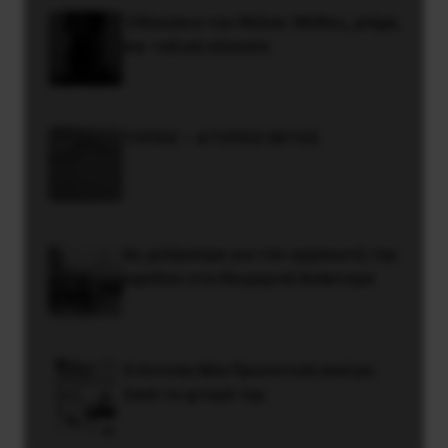
Οδύσσεια του Νόλαν: Μύθος, μνήμη
και ταξική εξουσία
ΤΟΠΟΣ – ΑΤΟΠΟΣ ΕΚΤΟΣ
Ας μιλήσουμε για τον οργανωτή της
εφόδου στα Χειμερινά Ανάκτορα
Η έντυπη Νέα Προοπτική ανοίγει
ξανά τα φτερά της