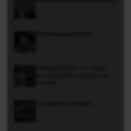
Χωρίς Νεολαία δεν υπάρχει Αλβανία
ΤΑ ΘΟΛΩΜΕΝΑ ΠΡΟΣΩΠΑ
Η Μπουρκίνα Φάσο του Τραορέ
αντι-ιμπεριαλιστική σχισμή της
ιστορίας
Το ΑΙ βαθαίνει την Κρίση