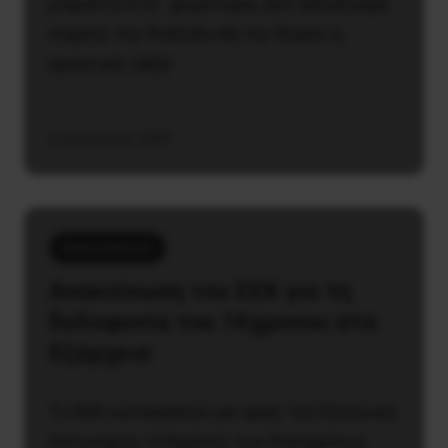
μπροστά στα χειρότερα. Δεν αλλάζουμε
πορεία: την διέξοδο θα την δώσει η
εργατική τάξη!
5 Αυγούστου, 2009
Ανακοινώσεις
Ανακοίνωση του ΕΕΚ για τη
δολοφονία του 16χρονου στα
Εξάρχεια
Το ΕΕΚ καταγγέλλει με οργή την Ελληνική
Αστυνομία, το Κράτος των δολοφόνων