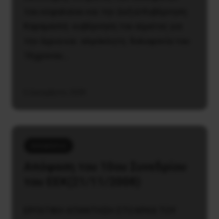
του κεφαλαίου και την Δεξιά Κυβέρνηση
Καραμανλή- κυβέρνηση του αίματος για
την άγρια και απρόκλητη δολοφονία του
16χρονου…
6 Δεκεμβρίου, 2008
Αποφάσεις
Aπόφαση του 10ου Συνεδρίου
του EEK(21/11/2008)
ΕΡΓΑΤΙΚΗ ΑΠΑΝΤΗΣΗ ΣΤΟ ΚΡΑΧ ΤΟΥ