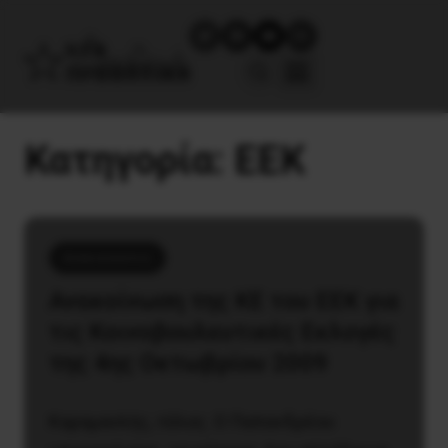
Κατηγορία:
ΕΕΚ
Ανακοινώσεις
Ανακοίνωση της ΚΕ του ΕΕΚ για
τις Κοινοβουλευτικές Εκλογές
της 4ης Οκτωβρίου 2009
Καραμανλής, τέλος. Ο Παπανδρέου