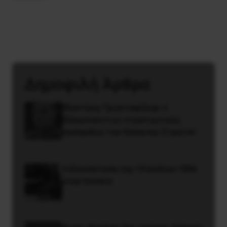
Δημοφιλή Άρθρα
Βλαντίμιρ Τριανταφίλοφ: ο
Ελληνοπόντιος στρατιωτικός
εγκέφαλος του Κόκκινου Στρατού
Η Eπανάσταση της 19 Ιουλίου 1936
στην Iσπανία