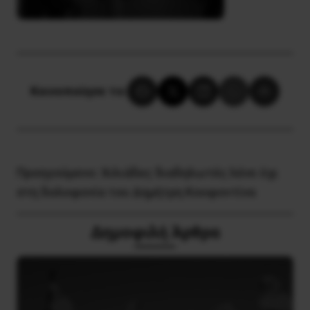
Κοινοποίησε το:
Προηγούμενο:
Χιλιάδες διαδηλωτές λένε όχι
στη δολοφονία του Δημήτρη Κουφοντίνα
Δημοφιλή Άρθρα