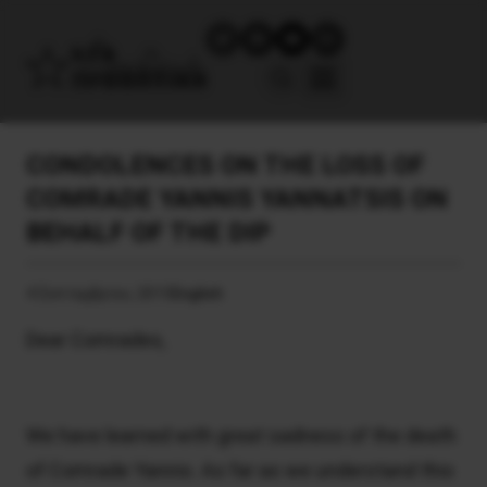
CONDOLENCES ON THE LOSS OF
COMRADE YANNIS YANNATSIS ON
BEHALF OF THE DIP
4 Σεπτεμβρίου, 2015
English
Dear Comrades,
We have learned with great sadness of the death
of Comrade Yannis. As far as we understand this