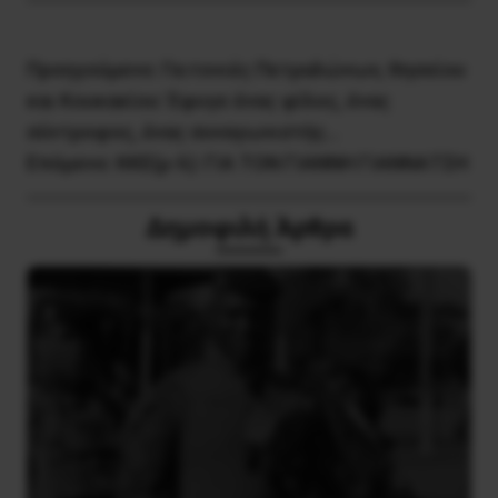
Προηγούμενο:
Γειτονιές Πετραλώνων, Θησείου
και Κουκακίου: Έφυγε ένας φίλος, ένας
σύντροφος, ένας συναγωνιστής…
Επόμενο:
ΚΚΕ(μ-λ): ΓΙΑ ΤΟΝ ΓΙΑΝΝΗ ΓΙΑΝΝΑΤΣΗ
Δημοφιλή Άρθρα