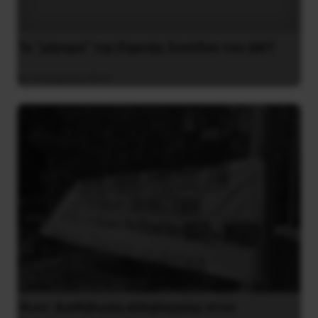
Το “μήνυμα” της Εαρινής Συνόδου του ΔΝΤ
14 Απριλίου 2019
Ίλιον: Διαδήλωση αλληλεγγύης στον