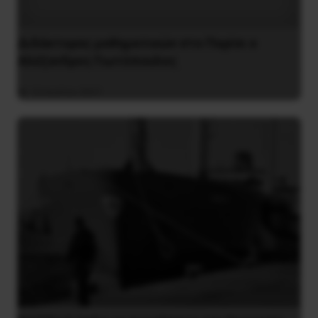
Διδάκτορας μαθηματικών στο Παρίσι ο
Αλέξανδρος Γιωτόπουλος
16 Ιουλίου 2021