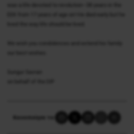
was a life devoted to revolution–38 years in the
EEK from 17 years of age on! He died early but he
lived the way life should be lived.
We wish you condolences and extend his family
our best wishes.
Sungur Savran
on behalf of the DIP
Κοινοποίησε το: