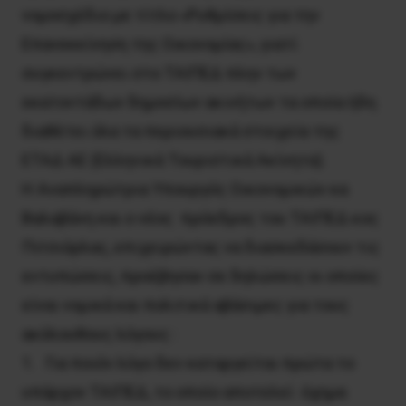
νομοσχέδιο με τίτλο «Ρυθμίσεις για την
Επανεκκίνηση της Οικονομίας», γιατί
συγκεντρώνει στο ΤΑΙΠΕΔ πλην των
εκατοντάδων δημοσίων ακινήτων τα οποία ήδη
διαθέτει όλα τα περιουσιακά στοιχεία της
ΕΤΑΔ ΑΕ (Ελληνικά Τουριστικά Ακίνητα).
Η Αναπληρώτρια Υπουργός Οικονομικών κα
Βαλαβάνη και ο νέος πρόεδρος του ΤΑΙΠΕΔ κος
Πιτσιόρλας, επιχειρώντας να διασκεδάσουν τις
εντυπώσεις, προέβησαν σε δηλώσεις οι οποίες
είναι νομικά και πολιτικά αβάσιμες για τους
ακόλουθους λόγους :
1. Για ποιόν λόγο δεν καταργείται πρώτα το
υπάρχον ΤΑΙΠΕΔ, το οποίο αποτελεί όχημα