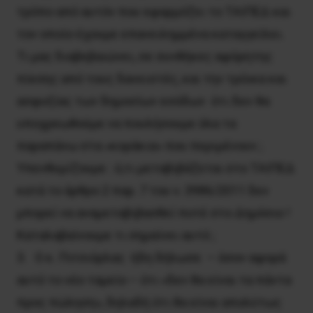
τρόπο από αυτόν που εφαρμόζει το ΤΑΙΠΕΔ και
τον οποίο έχουμε επανειλημμένα καταγγείλει.
Τι μας διαβεβαιώνει, σε συνθήκες αφόρητης
πίεσης από τους δανειστές, και την τρόικα και
ασφυξίας των δημοσίων εσόδων ότι δεν θα
υποχρεωθούμε να πουλήσουμε όλα τα
παραπάνω στα «κοράκια» που περιμένουν ;
Υπενθυμίζουμε : ό,τι μεταβιβάζεται στο ΤΑΙΠΕΔ
κατά το άρθρο 2 παρ. 7 του ν. 3986/2011 δεν
μπορεί να αναμεταβιβασθεί ποτέ στο Δημόσιο !
Καταλαβαίνουμε τι σημαίνει αυτό ;
3. Ο κ. Πιτσιόρλας ήδη δήλωσε – όσον αφορά
αυτό το νέο ταμείο – ότι «δεν θα είναι τα πάντα
προς πώληση», δηλαδή ότι θα είναι απολύτως