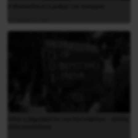
Η Φινλανδία στο ρυθμό του πολέμου
3 Αυγούστου 2026
Ινδία: η Δημοκρατία των Κατσαρίδων – άοπλη
αλλά επικίνδυνη