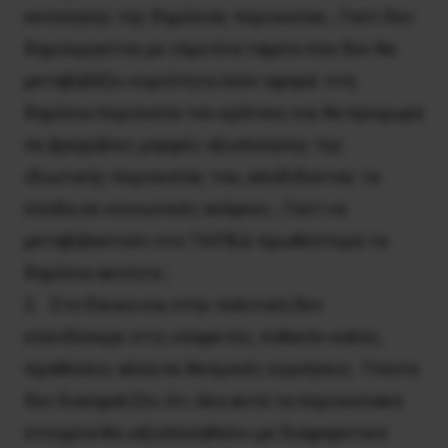
εκποίησης της δημόσιας περιουσίας ; Γιατί δεν
δημιουργείται με νόμο ένα ταμείο που δεν θα
μεταβιβάζει κυριότητα όσον αφορά στη
δημόσια περιουσία του κράτους και θα προχωρά
σε βραχύβιες μορφές αξιοποίησης της
ιδιωτικής περιουσίας του, αποδίδοντας τα
έσοδα σε κοινωνικές ανάγκες ; Γιατί να
μεταβιβαστούν στο ΤΑΙΠΕΔ πρωθύστερα τα
δημόσια ακίνητα ;
2. Στο δίκαιο και στην πολιτική δεν
επενδύουμε στις υπαρκτές, πιθανόν καλές,
προθέσεις αλλά σε θεσμικές εγγυήσεις. Τίποτε
δεν διασφαλίζει ότι όλα αυτά τα περιουσιακά
στοιχεία θα «αξιοποιηθούν» με διαφορετικό