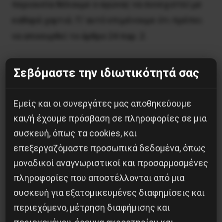
περιουσία θέλουμε ο αγώνας να συνεχιστεί με
καθαρά χαρτιά. Γι’ αυτό επιμένουμε ότι πρέπει
να αποσυρθεί το άρθρο 24 παρ. 2.
Σεβόμαστε την ιδιωτικότητά σας
Κοινοποίησε το:
Εμείς και οι συνεργάτες μας αποθηκεύουμε
και/ή έχουμε πρόσβαση σε πληροφορίες σε μια
συσκευή, όπως τα cookies, και
επεξεργαζόμαστε προσωπικά δεδομένα, όπως
Προηγούμενο:
RUSSIAN SOCIAL MOVEMENT
μοναδικοί αναγνωριστικοί και προσαρμοσμένες
“ALTERNATIVE” SUPPORTS WORKERS VIOME
πληροφορίες που αποστέλλονται από μια
Επόμενο:
SOLIDARITY FROM АРС(BULGARIA)
συσκευή για εξατομικευμένες διαφημίσεις και
FOR THE STRUGGLE OF THE VIO ME WORKERS IN
περιεχόμενο, μέτρηση διαφήμισης και
TΗESSALONIKI