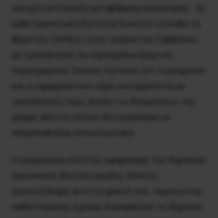
ανοιχτό σε λογικές μεταβίβασης/εκποίησης. Σε
κάθε περίπτωση δεν είναι δυνατόν να λυθεί το
θέμα του ΤΑΙΠΕΔ «στην τούρλα του Σαββάτου»
με τροπολογίες σε νομοσχέδια άσχετου
περιεχομένου. Όποιος πιστεύει ότι τα μνημόνια
και οι εφαρμοστικοί νόμοι καταργούνται με
τροπολογίες ίσως αγνοεί τις δεσμεύσεις της
χώρας από τις οποίες δεν μπορούμε να
απεμπλακούμε επικοινωνιακά.
Η σύγκρουση κατά της υφαρπαγής της δημόσιας
περιουσίας θα είναι μεγάλη. Όσοι/ες
αγωνιστήκαμε αυτά τα χρόνια και, «κρατώντας
καθυστέρηση», έχουμε διασφαλίσει τη δημόσια