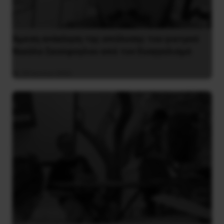
Άμεση ανάκληση της απόλυσης του γιατρού
Νικόλα Σκούφογλου από τον Ευαγγελισμό
29 Ιουνίου 2022