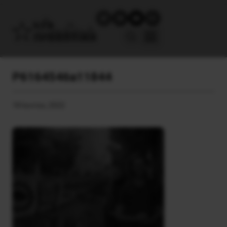
P6164546a11844
18 Ιουνίου, 2022