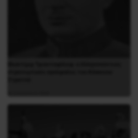
Βλαντίμιρ Τριανταφίλοφ: ο Ελληνοπόντιος
στρατιωτικός εγκέφαλος του Κόκκινου
Στρατού
8 Αυγούστου 2026