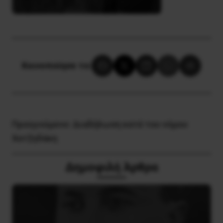
Κοινοποίησε το:
Προηγούμενο:
Διαδήλωση κατά του νόμου
Χατζηδάκη
Δημοφιλή Άρθρα