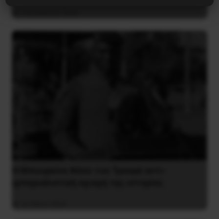
4 Αυγούστου 2026
Η Μπουρκίνα Φάσο του Τραορέ αντι-
ιμπεριαλιστική σχισμή της ιστορίας
26 Μαΐου 2025