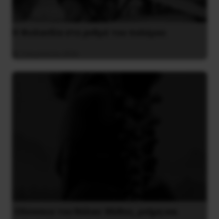
Η Φινλανδία στο ρυθμό του πολέμου
3 Αυγούστου 2026
Οδύσσεια του Νόλαν: Μύθος, μνήμη και