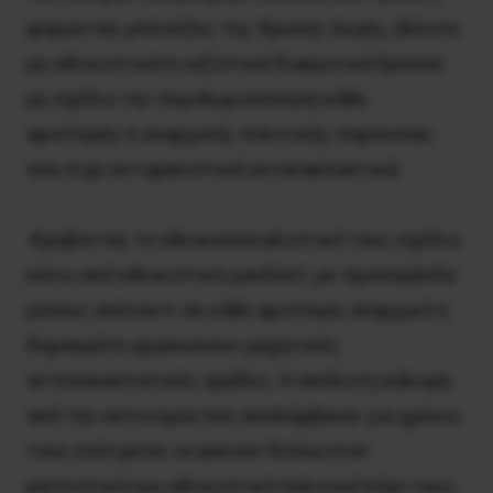
φορώντας μπλούζες της Χρυσής Αυγής, άλλοτε
με εθνικιστικά ή ναζιστικά διακριτικά δρούσε
με σχέδιο την περιθωριοποίηση κάθε
αριστερής ή αναρχικής πολιτικής παρουσίας
που είχε αντιφασιστικά αντανακλαστικά.
Κρύβοντας το εθνικοσοσιαλιστικό τους σχέδιο
κάτω από εθνικιστικό μανδύα1, με προπαγάνδα
μίσους απέναντι σε κάθε αριστερό, αναρχικό ή
δημοκράτη οργανώνουν μαχητικές
αντεπαναστατικές ομάδες. Η απόλυτη κάλυψη
από την αστυνομία που απολάμβαναν για χρόνια
τους επέτρεπε να ασκούν δίπλα στον
ρατσιστικό και εθνικιστικό πολιτικό λόγο τους,