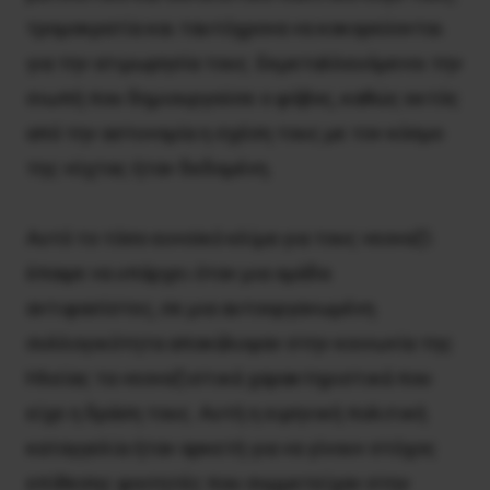
τρομοκρατία και ταυτόχρονα να κοκορεύονται
για την ατιμωρησία τους. Εκμεταλλευόμενοι την
σιωπή που δημιουργούσε ο φόβος, καθώς εκτός
από την αστυνομία η σχέση τους με τον κόσμο
της νύχτας ήταν δεδομένη.
Αυτό το τόσο ευνοϊκό κλίμα για τους νεοναζί
έπαψε να υπάρχει όταν μια ομάδα
αντιφασίστες, σε μια αυτοοργανωμένη
συλλογικότητα αποκάλυψαν στην κοινωνία της
Ηλείας τα νεοναζιστικά χαρακτηριστικά που
είχε η δράση τους. Αυτή η ειρηνική πολιτική
καταγγελία ήταν αρκετή για να γίνουν στόχος
επίθεσης φοιτητές που συμμετείχαν στην