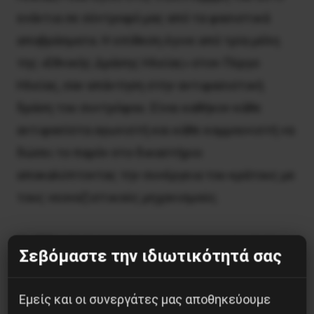
ενάντια σε σύντροφό μας από τα φασιστικά
αποβράσματα. Η επίθεση έγινε από τρία μέλη
της «Εθνικής Δράσης Ηλείας» στον Πύργο
Ηλείας, σαν απάντηση στην αντιφασιστική
δράση του συντρόφου. Είναι καθήκον κάθε
αντιφασίστα αγωνιστή και κάθε κομμουνιστή να
δώσει το παρόν στο δικαστήριο
αποκαλύπτοντας την συνέργεια του κράτους με
τους νεοναζιστικούς μηχανισμούς.
Το ΕΕΚ καλεί τους αντιφασίστες και τον λαό
Σεβόμαστε την ιδιωτικότητά σας
του Πύργου σε επαγρύπνηση. Οι λαϊκές
ελευθερίες και οι πολιτικές κατακτήσεις
Εμείς και οι συνεργάτες μας αποθηκεύουμε
πρέπει να περιφρουρηθούν.