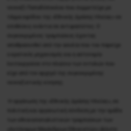
νεοναζί Παπαδόπουλου που συμμετείχε με
τάγμα εφόδου της «Εθνικής Δράσης Ηλείας» σε
επιθέσεις ενάντια σε αντιφασίστες. Ο
συγκεκριμένος τραμπούκος έχοντας
αποθρασυνθεί από την ασυλία που του παρείχε
ο κρατικός μηχανισμός και η αστυνομία
λειτουργούσε στο πλαίσιο των εντολών που
είχε από τον αρχηγό της συγκεκριμένης
νεοναζιστικής κίνησης.
Η οργάνωση της «Εθνικής Δράσης Ηλείας», σε
πολιτική και οργανωτική σύνδεση με την ομάδα
των εθνικοσοσιαλιστικών τραμπούκων των
«Αυτόνομων Μαιάνδριων Εθνικιστών» άλλοτε