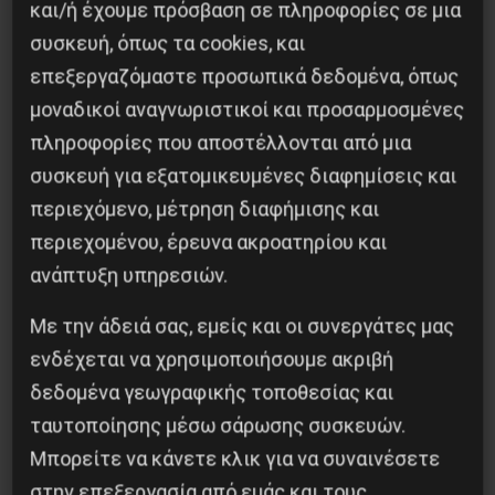
και/ή έχουμε πρόσβαση σε πληροφορίες σε μια
Ο παρακρατικός ναζιστικός μηχανισμός των
συσκευή, όπως τα cookies, και
ταγμάτων εφόδου πρέπει να αποκαλυφθεί και
επεξεργαζόμαστε προσωπικά δεδομένα, όπως
να τσακιστεί.
μοναδικοί αναγνωριστικοί και προσαρμοσμένες
πληροφορίες που αποστέλλονται από μια
συσκευή για εξατομικευμένες διαφημίσεις και
περιεχόμενο, μέτρηση διαφήμισης και
Κοινοποίησε το:
περιεχομένου, έρευνα ακροατηρίου και
ανάπτυξη υπηρεσιών.
Με την άδειά σας, εμείς και οι συνεργάτες μας
ενδέχεται να χρησιμοποιήσουμε ακριβή
Προηγούμενο:
ΣΑΒΒΑΣ ΜΙΧΑΗΛ: ΒΑΡΚΙΖΑ
δεδομένα γεωγραφικής τοποθεσίας και
ΤΕΛΟΣ
Επόμενο:
ΚΡΙΣΗ ΚΑΙ ΑΠΟΣΥΝΘΕΣΗ ΜΕΤΑ ΤΟΝ
ταυτοποίησης μέσω σάρωσης συσκευών.
ΑΝΑΣΧΗΜΑΤΙΣΜΟ
Μπορείτε να κάνετε κλικ για να συναινέσετε
στην επεξεργασία από εμάς και τους