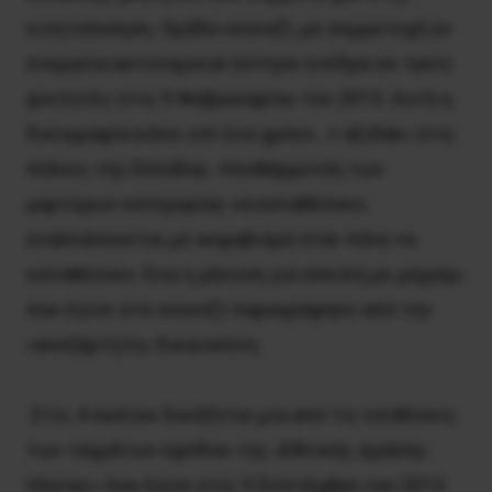
κινητοποίηση. Ομάδα νεοναζί, με συμμετοχή εν
ενεργεία αστυνομικού έστησε ενέδρα σε τρείς
φοιτητές στις 9 Φεβρουαρίου του 2013. Αυτή η
δικογραφία κάνει επί ένα χρόνο…τ αξιδάκι στις
πόλεις της Ελλάδας. Αποθάρρυνση των
μαρτύρων κατηγορίας να καταθέσουν,
εναλλάσσονται με εκφοβισμό όταν πάνε να
καταθέσουν. Ενώ η μήνυση για απειλή με μαχαίρι
που έγινε στο νεοναζί παραγράφηκε από την
«ανεξάρτητη» δικαιοσύνη.
Στις 4 Ιουλίου δικάζεται μια από τις επιθέσεις
των ταγμάτων εφόδου της «Εθνικής Δράσης
Ηλείας» που έγινε στις 5 Σεπτέμβρη του 2013