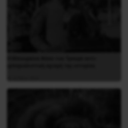
Η Μπουρκίνα Φάσο του Τραορέ αντι-
ιμπεριαλιστική σχισμή της ιστορίας
26 Μαΐου 2025