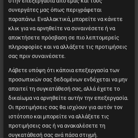
στην επεξεργασία από εμάς και τους
να γίνει, αλλά χρειάζονται νέες μαζικές
συνεργάτες μας όπως περιγράφεται
προσλήψεις μόνιμου προσωπικού στο δημόσιο
παραπάνω. Εναλλακτικά, μπορείτε να κάνετε
με αξιοπρεπή μισθό, ασφάλιση και πρόνοια.
κλικ για να αρνηθείτε να συναινέσετε ή να
Μόνο που αυτό μπορεί και πρέπει να γίνει
αποκτήσετε πρόσβαση σε πιο λεπτομερείς
αποκλειστικά στα πλαίσια μιας πραγματικά
πληροφορίες και να αλλάξετε τις προτιμήσεις
δημοκρατικά σχεδιασμένης οικονομίας κάτω
σας πριν συναινέσετε.
από τον έλεγχο και τη διαχείρισης μιας
Λάβετε υπόψη ότι κάποια επεξεργασία των
κοινωνικά και πολιτικά κυρίαρχης εργατικής
προσωπικών σας δεδομένων ενδέχεται να μην
τάξης, δηλαδή κάτω από την εξουσία των
απαιτεί τη συγκατάθεσή σας, αλλά έχετε το
εργατών.
δικαίωμα να αρνηθείτε αυτήν την επεξεργασία.
Οι προτιμήσεις σας θα ισχύουν για αυτόν τον
Κ.Δ.
ιστότοπο και μπορείτε να αλλάξετε τις
προτιμήσεις σας ή να ανακαλέσετε τη
συγκατάθεσή σας ανά πάσα στιγμή.