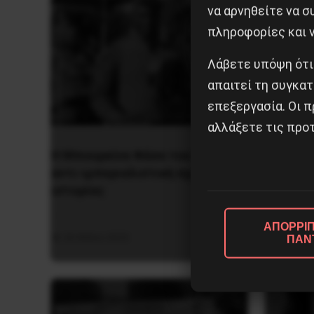
να αρνηθείτε να 
πληροφορίες και ν
Λάβετε υπόψη ότι
απαιτεί τη συγκατ
επεξεργασία. Οι π
αλλάξετε τις προτ
Η Μπουρκίνα Φάσο του Τραορέ
Η Eπανά
αντι-ιμπεριαλιστική σχισμή της
1936 στ
ιστορίας
ΑΠΟΡΡΙΠ
5 Αυγο
26 Μαΐου 2025
ΠΑΝ