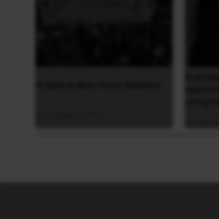
Η ιστορ
H οργή να βγει στους δρόμους
αγωνίστ
ανταρτώ
3 Δεκεμβρίου 2017
5 Μαΐου