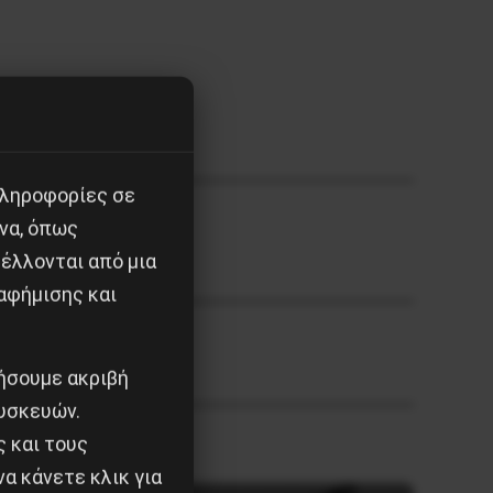
πληροφορίες σε
να, όπως
έλλονται από μια
αφήμισης και
ιήσουμε ακριβή
υσκευών.
ς και τους
α κάνετε κλικ για