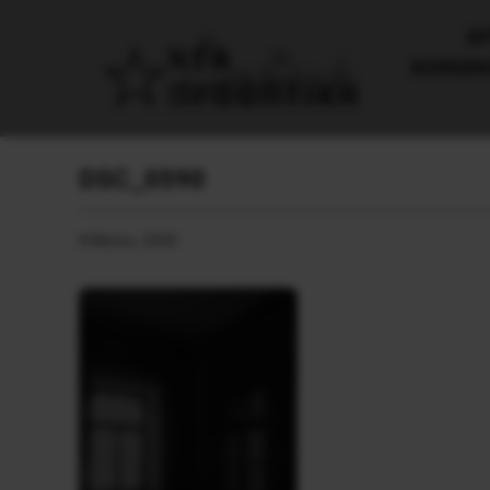
AΡ
ΚΟΙΝΩΝ
DSC_0590
8 Μαΐου, 2020