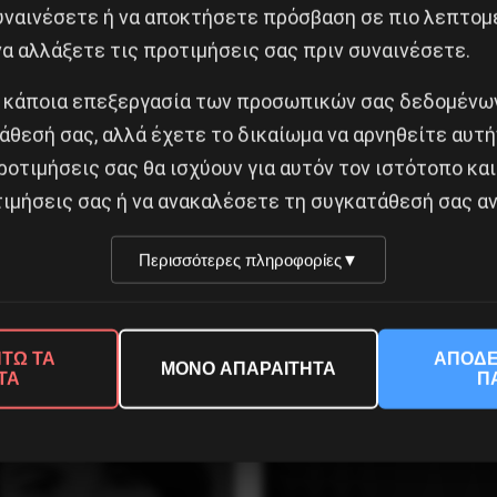
συναινέσετε ή να αποκτήσετε πρόσβαση σε πιο λεπτομ
α αλλάξετε τις προτιμήσεις σας πριν συναινέσετε.
 κάποια επεξεργασία των προσωπικών σας δεδομένων
άθεσή σας, αλλά έχετε το δικαίωμα να αρνηθείτε αυτή
ροτιμήσεις σας θα ισχύουν για αυτόν τον ιστότοπο και
ιμήσεις σας ή να ανακαλέσετε τη συγκατάθεσή σας αν
σταση της 19 Ιουλίου
Περισσότερες πληροφορίες
▼
ην Iσπανία
H δολοφονία του Ιρανού
επιστήμονα Μοχσέν Φαχ
ΤΩ ΤΑ
ΑΠΟΔΕ
ύστου 2026
ΜΟΝΟ ΑΠΑΡΑΙΤΗΤΑ
ΤΑ
Π
29 Νοεμβρίου 2020