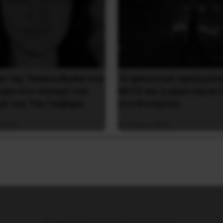
ία της Tamara Bunke που
Το φασιστικό πραξικόπ
ηκε στο πλευρό των
ΝΑΤΟ και η εργατική αν
ν του Τσε Γκεβάρα
στο Ντονμπάς
 2023
3 Μαΐου 2025