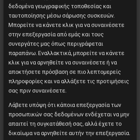
δεδομένα γεωγραφικής τοποθεσίας και
Μπραχάμι και τον Πειραιά. Στην κεφαλή της
ταυτοποίησης μέσω σάρωσης συσκευών.
πορείας ήταν το πανό της “Συντονιστικής
Μπορείτε να κάνετε κλικ για να συναινέσετε
Επιτροπής μαθητών Αθήνας”, με την ΚΝΕ που το
στην επεξεργασία από εμάς και τους
έχει αναλάβει, να έχει φέρει “μπαλόνια” που
συνεργάτες μας όπως περιγράφεται
αναγράφανε “μέσα από τις μάσκες έχουμε
παραπάνω. Εναλλακτικά, μπορείτε να κάνετε
φωνή”, έχοντας συγχρόνως τοποθετήσει
κλικ για να αρνηθείτε να συναινέσετε ή να
“αλυσίδες” μέσα στην πορεία, ανάμεσα στους
αποκτήσετε πρόσβαση σε πιο λεπτομερείς
διαδηλωτές, για να κρατήσει τον έλεγχο των
πληροφορίες και να αλλάξετε τις προτιμήσεις
δυνάμεών της.
σας πριν συναινέσετε.
Λάβετε υπόψη ότι κάποια επεξεργασία των
Στο ύψος του Συντάγματος, και ενώ η
προσωπικών σας δεδομένων ενδέχεται να μην
διαδήλωση είχε φτάσει μπροστά από την
απαιτεί τη συγκατάθεσή σας, αλλά έχετε το
Βουλή, η αστυνομία είχε παραταχθεί στον
δικαίωμα να αρνηθείτε αυτήν την επεξεργασία.
πεζόδρομο, με τα συνθήματα να γίνονται πιο