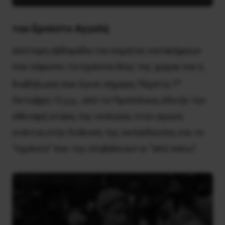
του
Ερνέστο Αγγελή
Δεύτερη εβδομάδα του κύματος καταλήψεων
που σαρώνει τα σχολεία όλης της χώρας και η
η
διαδήλωση που έγινε σήμερα, Πέμπτη 1
Οκτώβρη 12 μ.μ., από τα Προπύλαια, έδειξε την
σθεναρή στάση της νεολαίας στον αγώνα
ενάντια στην διάλυση της εκπαίδευσης και το
“σχολείο” που της επιβάλλουν οι “από πάνω”.