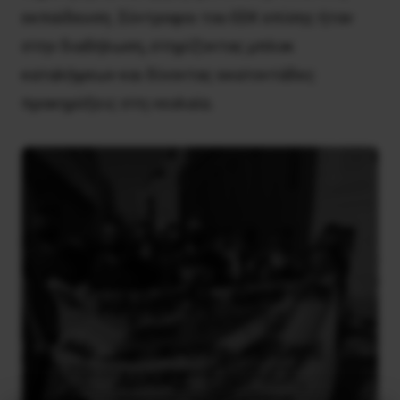
εκπαίδευση. Σύντροφοι του ΕΕΚ επίσης ήταν
στην διαδήλωση, στηρίζοντας μπλοκ
καταλήψεων και δίνοντας εκατοντάδες
προκηρύξεις στη νεολαία.