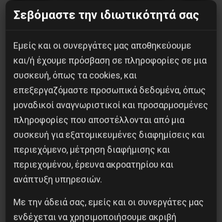
Σεβόμαστε την ιδιωτικότητά σας
Με συνθήματα οργής ενάντια στη διάλυση της
Εμείς και οι συνεργάτες μας αποθηκεύουμε
εκπαίδευσης, την Κεραμέως και ενάντια στα
και/ή έχουμε πρόσβαση σε πληροφορίες σε μια
πολεμοχαρή εξοπλιστικά προγράμματα της
συσκευή, όπως τα cookies, και
Κυβέρνησης, περίπου 3000 νεολαίοι και
επεξεργαζόμαστε προσωπικά δεδομένα, όπως
εργαζόμενοι, κατέβηκαν στους δρόμους της
μοναδικοί αναγνωριστικοί και προσαρμοσμένες
Αθήνας, αρχίζοντας από τα Προπύλαια με
πληροφορίες που αποστέλλονται από μια
κατεύθυνση στο Σύνταγμα και την Βουλή. Τον
συσκευή για εξατομικευμένες διαφημίσεις και
τόνο έδιναν τα μπλοκ των καταλήψεων στα
περιεχόμενο, μέτρηση διαφήμισης και
σχολεία με τα πανό τους. Στη διαδήλωση ήταν
περιεχομένου, έρευνα ακροατηρίου και
οι καταλήψεις της Αθήνας, της Δυτικής
ανάπτυξη υπηρεσιών.
Αττικής, μεταξύ άλλων του Περιστερίου, της
Με την άδειά σας, εμείς και οι συνεργάτες μας
Πετρούπολης, του Χαϊδαρίου. Μπλοκ είχαν οι
ενδέχεται να χρησιμοποιήσουμε ακριβή
μαθητές από το Μαρούσι, την Καισαριανή, το