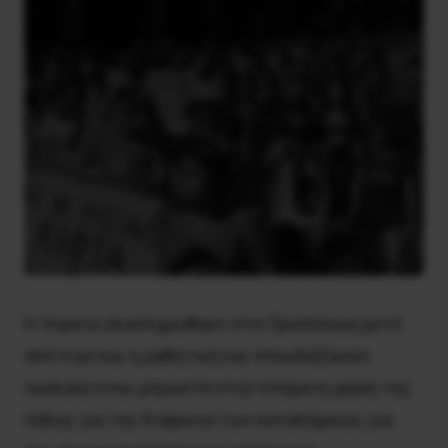
Η πορεία ολοκληρώθηκε στα Προπύλαια μετά
από λίγο και η μαθητική και σπουδάζουσα
νεολαία είναι μπροστά στην επόμενη φάση της
πάλης για την διάρκεια των καταλήψεων, για