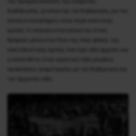
την πραγματοποίηση της επόμενης
διαδήλωσης, χτυπώντας την Κυβέρνηση, για την
οποία οι καταλήψεις είναι πηγή πολιτικής
κρίσης. Η νεολαία κινητοποιείται στους
δρόμους μέσα στην δίνη της νέας φάσης της
καπιταλιστικής κρίσης που έχει ήδη αρχίσει και
η οποία θέτει στην εργατική τάξη μεγάλες
προκλήσεις αναμέτρησης με την Κυβέρνηση και
την άρχουσα τάξη.