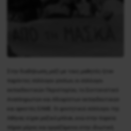
Στην διαδήλωση, μαζί με τους μαθητές ήταν
παρόντες σύλλογοι γονέων, οι σύλλογοι
εκπαιδευτικών Περιστερίου, το Συντονιστικό
Αναπληρωτών και Αδιορίστων εκπαιδευτικών
και αρκετές ΕΛΜΕ. Οι φοιτητικοί σύλλογοι της
Αθήνας είχαν μαζικό μπλοκ, ενώ στην πορεία
πήραν μέρος και εργαζόμενοι στην ιδιωτική