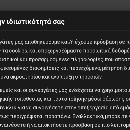
ν ιδιωτικότητά σας
ίσεις για την ενίσχυση του ΕΣΥ» που έφερε η κυβέρνη
διωτικό ιατρείο ή να εργάζονται παράλληλα σε ιδιωτι
ικό δεν θα συναντά πια κανένα εμπόδιο!
εργάτες μας αποθηκεύουμε και/ή έχουμε πρόσβαση σε 
ς τα cookies, και επεξεργαζόμαστε προσωπικά δεδομέ
ν να λειτουργούν τα επί πληρωμή απογευματινά χειρου
ριστικοί και προσαρμοσμένες πληροφορίες που αποστ
στημιακό της Αλεξανδρούπολης και το Γενικό Νοσοκο
μικευμένες διαφημίσεις και περιεχόμενο, μέτρηση δι
αγγελισμός. Αμέσως μετά, τα νοσοκομεία Γ. Γεννηματάς
ευνα ακροατηρίου και ανάπτυξη υπηρεσιών.
 μέρες ζήσαμε μια εξοργιστική επίδειξη χυδαιότητας
 εμείς και οι συνεργάτες μας ενδέχεται να χρησιμοπο
και στις αίθουσες ανάνηψης των χειρουργημένων, δια
ικής τοποθεσίας και ταυτοποίησης μέσω σάρωσης σ
 αρκεί, βέβαια, να βάλει κανείς βαθιά το χέρι στην τσέ
ε κλικ για να συναινέσετε στην επεξεργασία από εμά
ώ.
πως περιγράφεται παραπάνω. Εναλλακτικά, μπορείτε ν
συναινέσετε ή να αποκτήσετε πρόσβαση σε πιο λεπτομ
υπουργός είναι ότι η λίστα αναμονής χειρουργείων –5