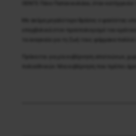
ΟΕΝΓΕ Πάνο Παπανικολάου, όταν κατήγγειλε 
Με ακόμα μεγαλύτερο θράσος ο φασίστας υπο
υπερβολικά στον προϋπολογισμό του κράτους 
τα αναγκαία για τη ζωή τους φάρμακα πολλοί
Πρόκειται για μία κυβέρνηση απατεώνων, χω
πολυεθνικών. Μια κυβέρνηση που πρέπει άμεσ