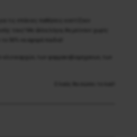
για τις σπάνιες παθήσεις κοστίζουν
ής τους! Με άλλα λόγια, θα μείνουν χωρίς
 το 50% να αφορά παιδιά!
ν κλινικαρχών, των φαρμακοβιομηχανων, των
Ο λαός θα σώσει το λαό!