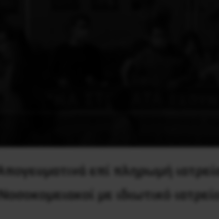
Απογευματινά επί πληρωμή ιατρεί
Νοσοκομειακοί με ιδιωτικό ιατρεί