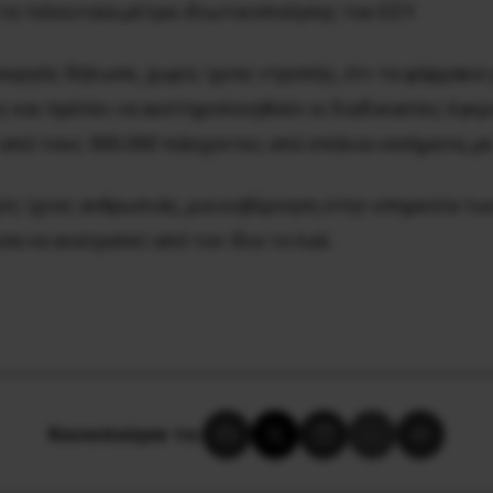
τα τελευταία μέτρα ιδιωτικοποίησης του ΕΣΥ.
υργός δήλωσε, χωρίς ίχνος ντροπής, ότι τα φάρμακα 
και πρέπει να αυστηροποιηθούν οι διαδικασίες έγκρισ
 από τους 500.000 πάσχοντες από σπάνια νοσήματα, με
ρίς ίχνος ανθρωπιάς, μια κυβέρνηση στην υπηρεσία τω
α να ανατραπεί από τον ίδιο το λαό.
Κοινοποίησε το: