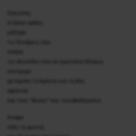
Σηκώσου,
στάσου ορθός,
μάζεψε
τις δυνάμεις σου,
σπάσε
τις αλυσίδες που σε κρατούνε δέσμιο,
σύντριψε
με έφοδο το Κράτος και τη Βία,
αφάνισε
και τους ‘‘θεούς’’ που τα καθοδηγούνε.
Άναψε
πάλι τη φωτιά,