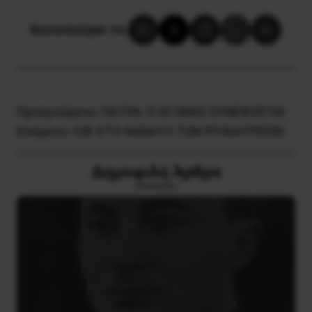
Κοινοποίησε το:
Προηγούμενο:
ΠΑΤΡΑ: Ο ΑΓΩΝΑΣ ΣΥΝΕΧΙΖΕΤΑΙ
Επόμενο:
OXI ΣTO ΘANATO TΩN ΨYXIATPΕIΩN
Δημοφιλή Άρθρα