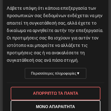
Η Eπανάσταση της 19 Ιουλίου 1936 στην
Iσπανία
Λάβετε υπόψη ότι κάποια επεξεργασία των
προσωπικών σας δεδομένων ενδέχεται να μην
5 Αυγούστου 2026
απαιτεί τη συγκατάθεσή σας, αλλά έχετε το
δικαίωμα να αρνηθείτε αυτήν την επεξεργασία.
Οι προτιμήσεις σας θα ισχύουν για αυτόν τον
ιστότοπο και μπορείτε να αλλάξετε τις
προτιμήσεις σας ή να ανακαλέσετε τη
συγκατάθεσή σας ανά πάσα στιγμή.
Περισσότερες πληροφορίες
▼
ΑΠΟΡΡΙΠΤΩ ΤΑ ΠΑΝΤΑ
Οδύσσεια του Νόλαν: Μύθος, μνήμη και
ταξική εξουσία
ΜΟΝΟ ΑΠΑΡΑΙΤΗΤΑ