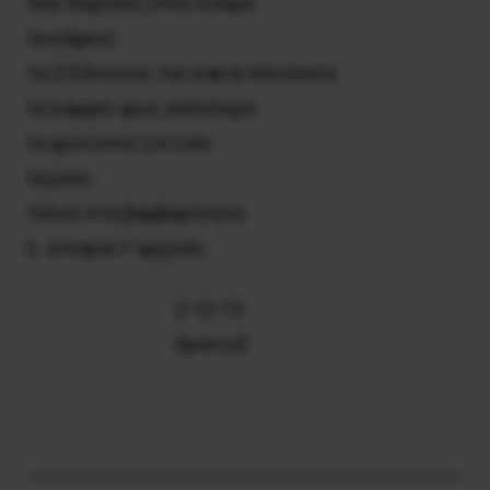
που δώρισες στον κόσμο,
να κάψεις
τα ζιζάνια και την κακιά πανούκλα ˙
να λάμψει φως ανέσπερο
να φωτιστεί η κτίση ˙
να μπει
τέλος στη βαρβαρότητα
η ιστορία ν’ αρχίσει.
2-12-13
ΧρΙστοΣ