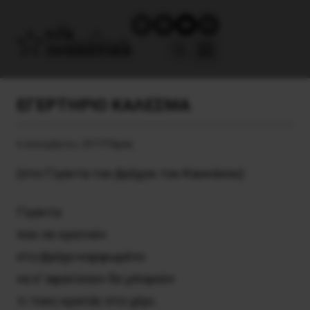
ΕΓΕΡΤΗΡΙΟ ΚΑΛΕΣΜΑ
6 Δεκεμβρίου, 2013
Τέχνη
(στο Γίγαντα του βράχου του Καυκάσου)
Γίγαντα
που σε κρατούν
στο βράχο καρφωμένο
να σ’ αφανίσουν δε μπορούν
τι τους κρατάς στο χέρι.