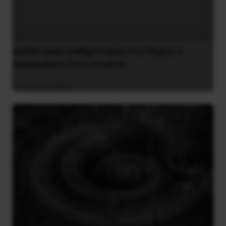
Διδάκτορας μαθηματικών στο Παρίσι ο
Αλέξανδρος Γιωτόπουλος
16 Ιουλίου 2021