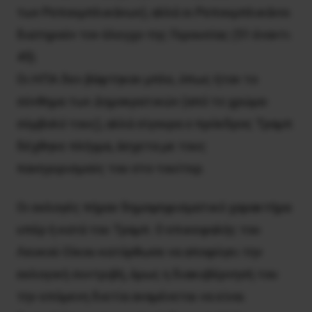
των Ρεπουμπλικάνων), αλλά οι Ρεπουμπλικάνοι
διατηρούν τον έλεγχο της Γερουσίας (51 έναντι
45).
Οι ΗΠΑ δεν βάφτηκαν μπλε, όπως ήταν το
σύνθημα των Δημοκρατικών (από το χρώμα-
σύμβολό τους), αλλά σίγουρα ο πρόεδρος Τραμπ
δέχθηκε πλήγμα, άσχετα με τους
πανηγυρισμούς του στο τουίτερ.
Οι εκλογές πήραν δημοψηφισματικό χαρακτήρα
υπέρ ή κατά του Τραμπ. Ο επικεφαλής του
Λευκού Οίκου κατόρθωσε να αποφύγει την
εκλογική συντριβή, όμως η διακυβέρνησή του
την επόμενη διετία αναμένεται να είναι