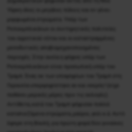
Δημοκρατικών ψήφισαν εκτός από τη Νέα
Υόρκη όλες οι μεγάλες πόλεις και εν γένει
μορφωμένα στρώματα. Υπέρ των
Ρεπουμπλικάνων οι συντηρητικές πολιτείες
του αγροτικού νότου και οι καταστραμμένες
μεσοδυτικές αποβιομηχανοποιημένες
περιοχές. Στην ουσία η ψήφος υπέρ των
Ρεπουμπλικάνων είναι προσωπική υπέρ του
Τραμπ. Ένας εκ των υποψηφίων του Τραμπ στη
Γερουσία υπερψηφίστηκε αν και νεκρός! (είχε
πεθάνει μερικές μέρες πριν τις εκλογές).
Αντίθετα, κατά του Τραμπ ψήφισαν πολλά
καταπιεζόμενα στρώματα, μαύροι, γκέι κ.ά. Αυτό
έφερε στη Βουλή, για πρώτη φορά δύο γυναίκες