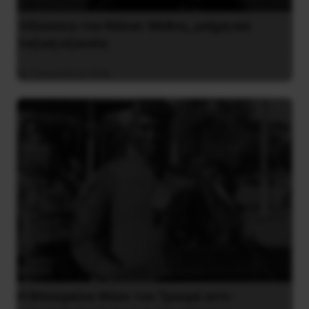
Οδύσσεια του Νόλαν: Μύθος, μνήμη και
ταξική εξουσία
3 Αυγούστου 2026
Η Μπουρκίνα Φάσο του Τραορέ αντι-