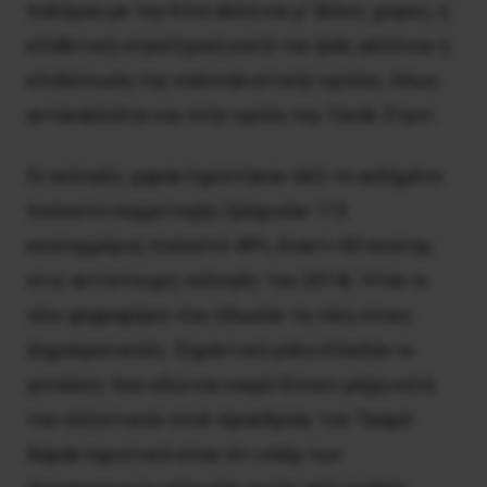
πολέμου με την Κίνα αλλά και μ’ άλλες χώρες, η
επιθετική στρατηγική κατά του Ιράν, αλλά και η
επιδείνωση της καπιταλιστικής κρίσης, όπως
αντανακλάται και στην κρίση της Γουόλ Στριτ.
Οι εκλογές χαρακτηρίστηκαν από το αυξημένο
ποσοστό συμμετοχής (ψήφισαν 113
εκατομμύρια, ποσοστό 49%, έναντι 83 εκατομ.
στις αντίστοιχες εκλογές του 2014). Ήταν οι
νέοι ψηφοφόροι που έδωσαν τη νίκη στους
Δημοκρατικούς. Σημαντικό ρόλο έπαιξαν οι
γυναίκες που εδώ και καιρό δίνουν μάχη κατά
του σεξιστικού στυλ προεδρίας του Τραμπ.
Χαρακτηριστικό είναι ότι υπέρ των