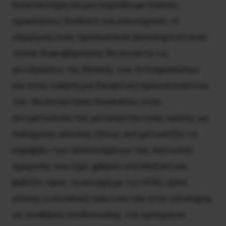
δυσκολότερη σε μια περίοδο με πολλές
προκλήσεις διεθνείς και εσωτερικές. Η
εδραίωση ενός προσωπικού, βοναπαρτιστικού
τύπου διακυβέρνησης θα συναντά τις
αντιδράσεις της Βουλής των Αντιπροσώπων
και είναι πιθανή μια δικαστική έρευνα εναντίον
του. Θα συναντήσει δυσκολίες στην
αντιμετώπιση της μεταναστευτικής κρίσης ως
πολεμικής απειλής (όπως αντιμετωπίζει το
καραβάνι των απελπισμένων της Λατινικής
Αμερικής που έχει φθάσει στο Μεξικό και
βαδίζει προς τα σύνορα με τις ΗΠΑ), αλλά
επίσης η συνολική πολιτική του στην οικονομία,
σε συνθήκες επιδείνωσης του εμπορικού