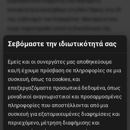
Δημοκρατικού Κόμματος και δηλωμένη
σοσιαλίστρια εκλέχθηκε στη Νέα Υόρκη, στα 29
της, η βενιαμίν του Κογκρέσου. Φαινόμενα που
είχαν παρατηρηθεί κατά τη διεκδίκηση της
υποψηφιότητας από τον Σάντερς
Σεβόμαστε την ιδιωτικότητά σας
πολλαπλασιάστηκαν.
Εμείς και οι συνεργάτες μας αποθηκεύουμε
Κατά του Τραμπ στράφηκαν επίσης οι
και/ή έχουμε πρόσβαση σε πληροφορίες σε μια
αμερικανο-εβραίοι, όχι μόνο της προοδευτικής
συσκευή, όπως τα cookies, και
Νέας Υόρκης αλλά και άλλων πόλεων.
επεξεργαζόμαστε προσωπικά δεδομένα, όπως
Χαρακτηριστική ήταν η αντίδραση στο
μοναδικοί αναγνωριστικοί και προσαρμοσμένες
Πίτσμπουργκ, όπου λευκός ρατσιστής οπαδός
πληροφορίες που αποστέλλονται από μια
του Τραμπ διέπραξε σφαγή στη συναγωγή των
συσκευή για εξατομικευμένες διαφημίσεις και
Εβραίων – με τους οποίους συντάχθηκαν και
περιεχόμενο, μέτρηση διαφήμισης και
οργάνωσαν από κοινού διαμαρτυρίες