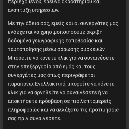
περιεχομένου, έρευνα ακροατηρίου και
Μουσουλμάνοι κάτοικοι.
ανάπτυξη υπηρεσιών.
Με την άδειά σας, εμείς και οι συνεργάτες μας
ενδέχεται να χρησιμοποιήσουμε ακριβή
δεδομένα γεωγραφικής τοποθεσίας και
ταυτοποίησης μέσω σάρωσης συσκευών.
Μπορείτε να κάνετε κλικ για να συναινέσετε
Κοινοποίησε το:
στην επεξεργασία από εμάς και τους
συνεργάτες μας όπως περιγράφεται
παραπάνω. Εναλλακτικά, μπορείτε να κάνετε
Προηγούμενο:
ΚΑΤΑΣΤΑΛΤΙΚΗ ΑΝΑΒΑΘΜΙΣΗ
κλικ για να αρνηθείτε να συναινέσετε ή να
Π.Ε.Ρ.Σ.Ε.Α.Σ.
αποκτήσετε πρόσβαση σε πιο λεπτομερείς
Επόμενο:
44 χρόνια μετά την εξέγερση και
πληροφορίες και να αλλάξετε τις προτιμήσεις
σφαγή του Πολυτεχνείου: ΜΥΘΟΙ ΚΑΙ
σας πριν συναινέσετε.
ΠΡΑΓΜΑΤΙΚΟΤΗΤΑ