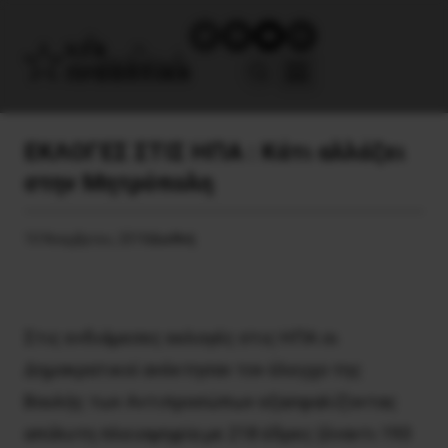
ΕΚΛΟΓΕΣ ΣΤΙΣ ΗΠΑ : Κάτι αλλάζει
στην Μητρόπολη
10 Νοεμβρίου, 2018
Διεθνή
Στις ενδιάμεσες εκλογές στις ΗΠΑ οι
Δημοκρατικοί ανέκτησαν τον έλεγχο της
Βουλής των Αντιπροσώπων εξασφαλίζοντας
απόλυτη πλειοψηφία με 218 έδρες (έναντι 193