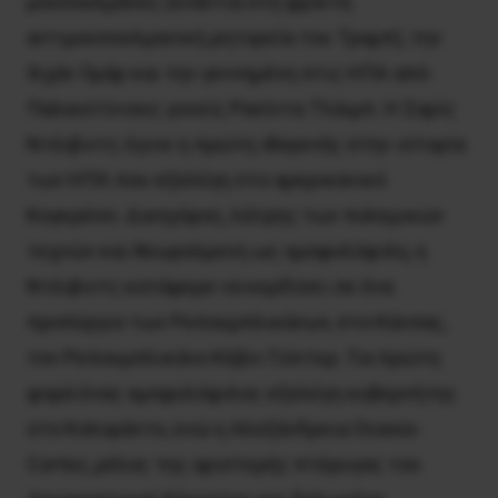
μουσουλμάνες (ενάντια στη φρικτή
αντιμουσουλμανική ρητορεία του Τραμπ), την
Ιλχάν Ομάρ και την γεννημένη στις ΗΠΑ από
Παλαιστίνιους γονείς Ρασίντα Τλάιμπ. Η Σαρίς
Ντέιβιντς έγινε η πρώτη ιθαγενής στην ιστορία
των ΗΠΑ που εξελέγη στο αμερικανικό
Κογκρέσο. Δικηγόρος, λάτρης των πολεμικών
τεχνών και θεωρούμενη ως ομοφυλόφιλη, η
Ντέιβιντς κατάφερε να κερδίσει σε ένα
προπύργιο των Ρεπουμπλικάνων, στο Κάνσας,
τον Ρεπουμπλικάνο Κέβιν Γιόντερ. Για πρώτη
φορά ένας ομοφυλόφιλος εξελέγη κυβερνήτης
στο Κολοράντο, ενώ η Αλεξάνδρεια Ocasio-
Cortez, μέλος της αριστερής πτέρυγας του