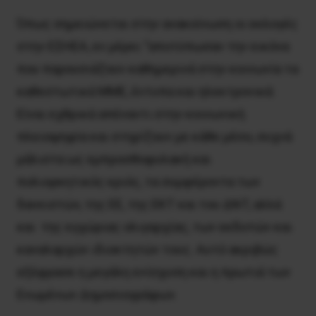
Όπως σημειώνεται στην ανακοίνωση οι εκλογές
στην ΕΣΗΕΑ, εν μέρει “αποτύπωσαν την εικόνα
που παρουσιάζουν καθημερινά στην κοινωνία τα
καθεστωτικά ΜΜΕ, έντυπα και ηλεκτρονικά:
Είναι εχθρικά απέναντι στην κοινωνική
πλειοψηφία και στηρίζουν με κάθε μέσο, συχνά
μάλιστα ως εμπροσθοφυλακή και
πολιορκητικός κριός, τα συμφέροντα των
δανειστών, της ΕΕ, της ΕΚΤ και του ΔΝΤ, αλλά
και της εγχώριας ολιγαρχίας, των εκδοτών και
καναλαρχών ιδιοκτητών τους. Αυτό ακριβώς
εξέφρασε η μεγάλη ενίσχυση και η πρωτιά των
Ενωμένων Δημοσιογράφων.