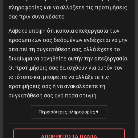
διαγράφεται από την ΕΣΗΕΑ χάνει τα
πληροφορίες και να αλλάξετε τις προτιμήσεις
ασφαλιστικά του δικαιώματα στον ΕΔΟΕΑΠ) και
σας πριν συναινέσετε.
ο οποίος έγινε ταυτόχρονα με τις εκλογές για
Λάβετε υπόψη ότι κάποια επεξεργασία των
την ΕΣΗΕΑ, η Πόπη Χριστοδουλίδου σάρωσε
προσωπικών σας δεδομένων ενδέχεται να μην
κυριολεκτικά παίρνοντας τις διπλάσιες
απαιτεί τη συγκατάθεσή σας, αλλά έχετε το
ψήφους από την δεύτερη (δεξιά) υποψήφιο και
δικαίωμα να αρνηθείτε αυτήν την επεξεργασία.
στον δεύτερο γύρο οι εκλεγμένοι είναι 4 προς
Οι προτιμήσεις σας θα ισχύουν για αυτόν τον
ένα κατά της μιας εκλεγμένης δεξιάς
ιστότοπο και μπορείτε να αλλάξετε τις
υποψήφιας !
προτιμήσεις σας ή να ανακαλέσετε τη
συγκατάθεσή σας ανά πάσα στιγμή.
Βέβαια οι καταστατικοί περιορισμοί δεν
επιτρέπουν την διατήρηση από το ίδιο
Περισσότερες πληροφορίες
▼
πρόσωπο θέσης στο ΔΣ του ΕΔΟΕΑΠ και στο ΔΣ
της ΕΣΗΕΑ και αυτό σημαίνει παραίτηση και
ΑΠΟΡΡΙΠΤΩ ΤΑ ΠΑΝΤΑ