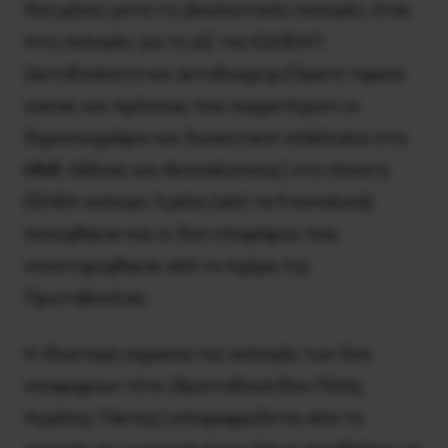
δύο μήνες μετά τις βουλευτικές εκλογές, όταν
στις εκλογές για το ΔΣ του ΕΔΟΕΑΠ
(αυτοδιοίκητο και αυτοδιαχειριζόμενο ταμείο
υγείας και πρόνοιας που συμμετέχουν οι
δημοσιογράφοι και διοικητικοί υπάλληλοι στα
ΜΜΕ Αθήνας και Θεσσαλονίκης) στο οποίο η
ΕΣΗΕΑ εκλέγει 5 μέλη (από τα 9 συνολικά)
εκλέχθηκαν και οι δύο υποψήφιοι που
υποστηρίχθηκαν από το σχήμα της
Πρωτοβουλίας.
Η ιδιαίτερη σημασία της εκλογής των δύο
υποψηφίων τότε (Χριστοδουλίδου Πόπη,
Αγγέλης Γιάννης) υπογραμμίζεται από το