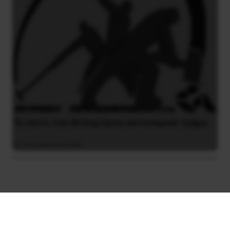
Το σπίτι του Χίτλερ έγινε αστυνομικό τμήμα
3 Αυγούστου 2026