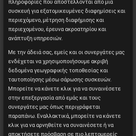
πραξικόπημα για να αποκλείσουν τους δύο
πληροφορίες που αποστέλλονται από μια
ακροαριστερούς από το προεδρείο του Ταμείου
συσκευή για εξατομικευμένες διαφημίσεις και
!
περιεχόμενο, μέτρηση διαφήμισης και
περιεχομένου, έρευνα ακροατηρίου και
Το πραξικόπημα αυτό είναι βέβαιο ότι επηρέασε
ανάπτυξη υπηρεσιών.
την συμπεριφορά των δημοσιογράφων στις
Με την άδειά σας, εμείς και οι συνεργάτες μας
εκλογές της ΕΣΗΕΑ στις οποίες η Συσπείρωση
ενδέχεται να χρησιμοποιήσουμε ακριβή
έχασε την τρίτη έδρα που είχε από τις
δεδομένα γεωγραφικής τοποθεσίας και
προηγούμενες εκλογές…
ταυτοποίησης μέσω σάρωσης συσκευών.
Μπορείτε να κάνετε κλικ για να συναινέσετε
Χαρακτηριστικό επίσης είναι ότι στον πρώτο
στην επεξεργασία από εμάς και τους
γύρο για την εκλογή των μελών των
συνεργάτες μας όπως περιγράφεται
πειθαρχικών συμβουλίων (που παίζουν ένα
παραπάνω. Εναλλακτικά, μπορείτε να κάνετε
εξαιρετικά σημαντικό ρόλο στην “διαχείριση”
κλικ για να αρνηθείτε να συναινέσετε ή να
της λειτουργίας της ΕΣΗΕΑ γιατί όποιος
αποκτήσετε πρόσβαση σε πιο λεπτομερείς