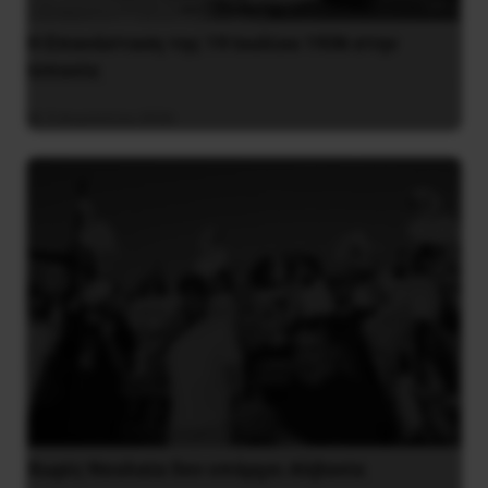
Η Eπανάσταση της 19 Ιουλίου 1936 στην
Iσπανία
5 Αυγούστου 2026
Χωρίς Νεολαία δεν υπάρχει Αλβανία