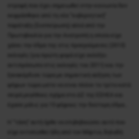
στροφή που έχει σημειωθεί στην κοινωνία δεν
εκφράσθηκε από τη νέα “κυβερνητική”
παράταξη (Συσπείρωση) αλλά από την
Πρωτοβουλία για την Ανατροπή η οποία είχε
χάσει την έδρα της στις προηγούμενες (2013)
εκλογές (για πρώτη φορά είχε εκλέξει
αντιπρόσωπο στις εκλογές του 2011) και την
ξανακέρδισε τώρα με σημαντική αύξηση των
ψήφων τώρα ωστε να είναι πλέον το τρίτο κατά
σειρά μεγέθους σχήμα στο ΔΣ της ΕΣΗΕΑ και
έχασε μόλις για 15 ψήφους την δεύτερη έδρα…
Η “τάση” αυτή ήρθε να επιβεβαιώσει αυτό που
είχε εντοπισθεί ήδη από τον Μάρτιο, δηλαδή