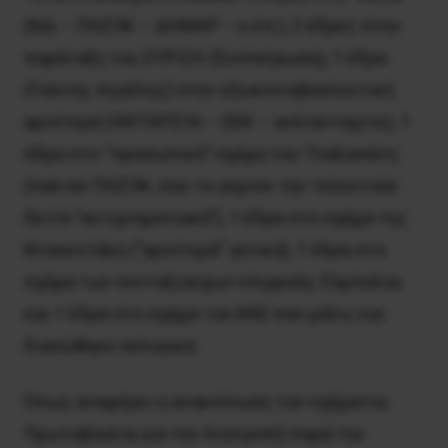
(ΝΔ – ΠAΣOK – ΔHMAP – κ.λπ.), 2 έδρες στην
παράταξη του ΣYPIZA (Συσπείρωση), 1 έδρα
(Γιάννης Αγγέλης) στην εξωκοινοβουλευτική
αριστερά (ΑNTAPΣYA – ΕΕΚ – ανένανταχτοι), 1
έδρα στο “προσωπικό” σχήμα του Τσαλαπάτη
(παλιού ΠAΣOK, που το γύρισε την τελευταία
δετία “αντιμνημονιακά”), 1 έδρα στο σχήμα της
Νταουντάκη (“αριστερά” γενικά), 1 έδρα στο
σχήμα των συνταξιούχων επιρροής Σόμπολου
και 1 έδρα στο σχήμα του ΚΚΕ που μόλις και
διασώθηκε εκλογικά.
Όπως αναφέρει η ανακοίνωση του σχήματος
Πρωτοβουλία για την Ανατροπή παρά την