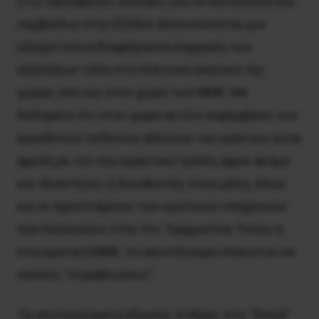
Στις πρόσφατες εκλογές για το νέο διοικητικό
συμβούλιο στην ΕΣΗΕΑ αποτυπώνεται μια
εξαιρετικά ενδιαφέρουσα έκφραση των
εξελίξεων τόσο στο πολιτικό σκηνικό της
χώρας όσο και στον χώρο των ΜΜΕ. Με
δεδομένο ότι στον χώρο αυτό η παρέμβαση των
εργοδοτών-εκδοτών αλλά και του κράτους είναι
άμεση με τον πιο πρακτικό τρόπο, αφού ακόμα
και ιδιοκτήτες ή διευθυντές είναι μέλη, όπως
και οι προϊστάμενοι των κρατικών υπηρεσιών
που δουλεύουν στην Γεν. Γραμματεία Τύπου ή
στα κρατικά ΜΜΕ, το αποτέλεσμα υπόκειται σε
πολλές “στρεβλώσεις”.
Τα αποτελέσματα έδωσαν 4 έδρες στη “δεξιά”