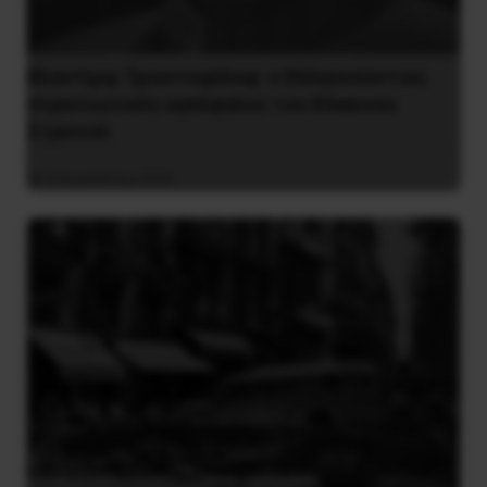
Βλαντίμιρ Τριανταφίλοφ: ο Ελληνοπόντιος
στρατιωτικός εγκέφαλος του Κόκκινου
Στρατού
8 Αυγούστου 2026