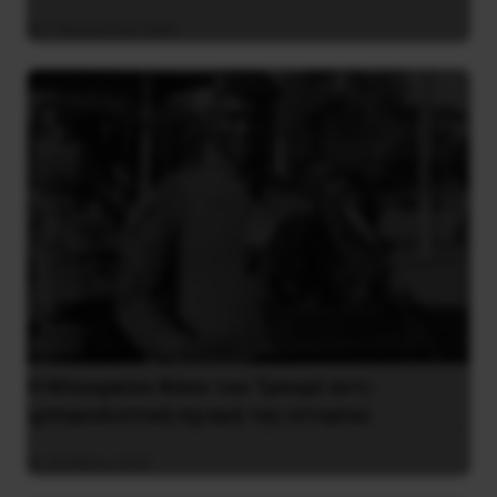
7 Αυγούστου 2026
Η Μπουρκίνα Φάσο του Τραορέ αντι-
ιμπεριαλιστική σχισμή της ιστορίας
26 Μαΐου 2025