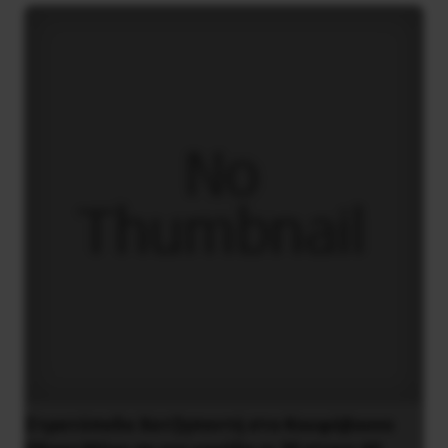
Στρατόπεδο Χατζηπεντή στο Κουφόβουνο