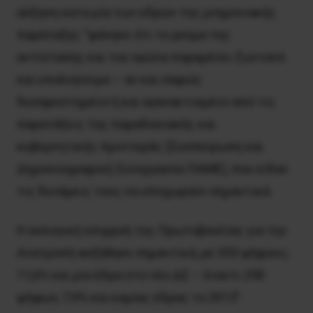
αύξηση κατα μία των εδρών της μνημονιακής
παράταξης “φάνηκε ότι το ρεύμα της
αντίστασης και του αγώνα παραμένει ζωντανό
και υπολογίσιμο – αν και σαφώς
δυσαρεστημένο ή και αγανακτισμένο από τις
παρατάξεις της παραδοσιακής και
κυβερνητικής Αριστεράς (Συσπείρωση και
Δημοσιογραφική Συνεργασία-ΠΑΜΕ), που είδαν
τις δυνάμεις τους να υποχωρούν σημαντικά.
Η εκλογική επιρροή της Πρωτοβουλίας για την
Ανατροπή αυξήθηκε σημαντικά, με 353 ψήφους,
11,6% και μία έδρα στο νέο ΔΣ – έναντι 250
ψήφων, 7,9% και καμίας έδρας το 2013”.