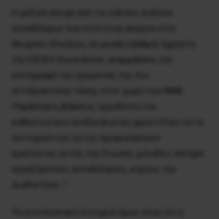
Η μαζική αποχή από τις κάλπες πολλών
συναδέλφων που είτε είναι άνεργοι είτε
θεωρούν (δικαίως, σε μεγάλο βαθμό) άχρηστη
την ΕΣΗΕΑ διευκόλυνε, αναμφίβολα, την
καταγραφή της ηγεμονίας της πιο
αντιδραστικής τάσης στον χώρο των ΜΜΕ.
Παράλληλα, βεβαίως, εργοδότες και
καθεστωτικοί συνδικαλιστές φροντίζουν να τη
συντηρούν και να την προφυλάσσουν
κρατώντας εκτός της Ένωσης χιλιάδες σκληρά
εργαζόμενους συναδέλφους, κυρίως του
Διαδικτύου…”.
Το εντυπωσιακό στοιχείο όμως είναι ότι η