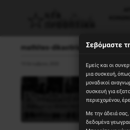
AΡ
ΚΟΙΝΩΝ
Σεβόμαστε τη
mathites-dikastiria
19 Οκτωβρίου, 2020
Εμείς και οι συν
μια συσκευή, όπω
μοναδικοί αναγνω
συσκευή για εξατο
περιεχομένου, έρ
Με την άδειά σας,
δεδομένα γεωγραφ