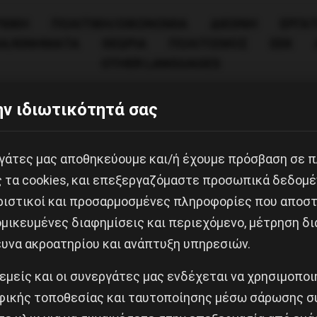
ΧΙΚΗ
ΠΟΛΙΤΙΚΉ/ΟΙΚΟΝΟΜΊΑ
ΔΙΕΘΝΗ
ΕΡΓΑΤ
ΙΑ/ΚΙΝΗΜΑΤΑ
ΘΕΩΡΙΑ
ΠΟΛΙΤΙΣΜΟΣ
ΕΕΚ
OTHER LANGUAGES
ν ιδιωτικότητά σας
εργάτες μας αποθηκεύουμε και/ή έχουμε πρόσβαση σε 
ς τα cookies, και επεξεργαζόμαστε προσωπικά δεδομέ
ριστικοί και προσαρμοσμένες πληροφορίες που αποστ
μικευμένες διαφημίσεις και περιεχόμενο, μέτρηση δι
ευνα ακροατηρίου και ανάπτυξη υπηρεσιών.
 εμείς και οι συνεργάτες μας ενδέχεται να χρησιμοπο
ικής τοποθεσίας και ταυτοποίησης μέσω σάρωσης σ