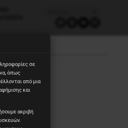
ΙΚΑ
ΑΤΖΈΝΤΑ
πληροφορίες σε
να, όπως
έλλονται από μια
αφήμισης και
ιήσουμε ακριβή
υσκευών.