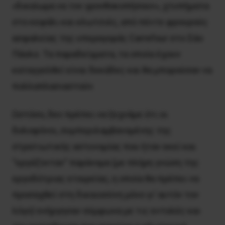
«δικαίωμα να τον γρονθοκοπήσουν», χτυπήματα
στο κεφάλι και κλωτσιές, από πέντε φρουρούς
ασφαλείας της υπεραγοράς Carrefour στο Σάο
Πάολο. Τα παραδείγματα, τα οποία έχουν
καταγγελθεί είναι δεκάδες και θα μπορούσαν να
πολλαπλασιαστούν.
Ωστόσο, δεν πρέπει να ξεχνάμε ότι οι
δολοφόνοι, συμπεριλαμβανομένης της
στρατιωτικής αστυνομίας που ήταν εκεί και
“εργάζονταν” παράνομα (με πλήρη γνώση της
εργοδότριας εταιρείας, η οποία θα πρέπει να
προσαχθεί στη δικαιοσύνη μόνο γι’ αυτόν τον
λόγο) ενήργησαν σύμφωνα με τις εντολές και