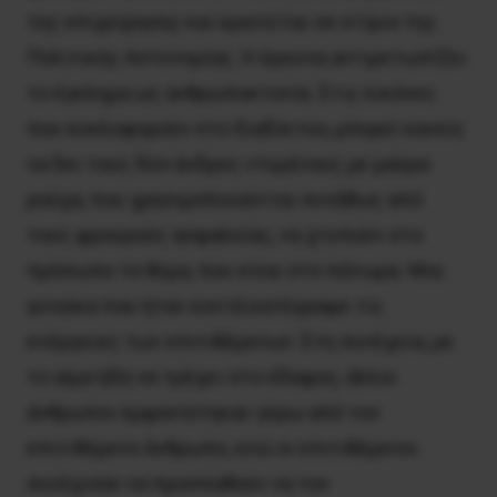
της επιχείρησης και κρατείται σε κτίριο της
Πολιτικής Αστυνομίας. Η έρευνα αντιμετωπίζει
το έγκλημα ως ανθρωποκτονία. Στις εικόνες
που κυκλοφορούν στο διαδίκτυο, μπορεί κανείς
να δει τους δύο άνδρες ντυμένους με μαύρα
ρούχα, που χρησιμοποιούνται συνήθως από
τους φρουρούς ασφαλείας, να χτυπούν στο
πρόσωπο το θύμα, που είναι στο πάτωμα. Μια
γυναίκα που ήταν κοντά κατέγραψε τις
ενέργειες των επιτιθέμενων. Στη συνέχεια, με
το αίμα ήδη να τρέχει στο έδαφος, άλλοι
άνθρωποι εμφανίστηκαν γύρω από τον
επιτιθέμενο άνθρωπο, ενώ οι επιτιθέμενοι
συνέχισαν να προσπαθούν να τον