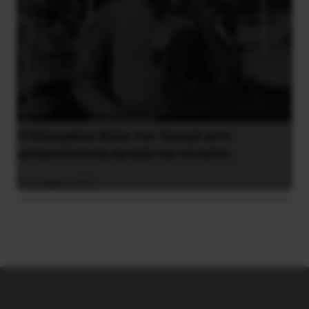
Η Μπουρκίνα Φάσο του Τραορέ αντι-
ιμπεριαλιστική σχισμή της ιστορίας
26 Μαΐου 2025