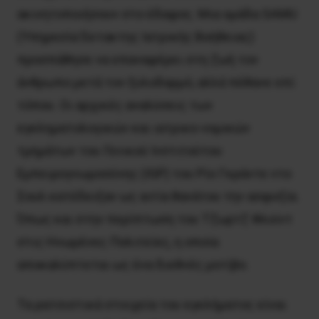
ακινητοποιήσουν στο έδαφος. Μια ομάδα SAMU
(Υπηρεσία Έκτακτης Ιατρικής Βοήθειας)
προσπάθησε να επαναφέρει στη ζωή τον
άνθρωπο μετά τον ξυλοδαρμό, αλλά πέθανε επί
τόπου. Οι αρχικές αναλύσεις των
εγκληματολογικών και ιατρικο-νομικών
τμημάτων του Γενικού Ινστιτούτου
Εμπειρογνωμοσύνης (IGP) του Ρίο Γκράντε ντο
Σουλ κατέδειξαν ως αιτία θανάτου την ασφυξία.
Όπως και στην περίπτωση του Τζωρτζ Φλοϊντ
στις Ηνωμένες Πολιτείες, η οποία
αποκαλύπτεται ως ένα διεθνές μοτίβο.
Τα ρατσιστικά στοιχεία του εγκλήματος είναι