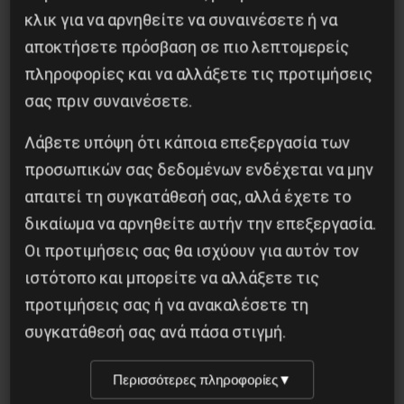
και συγχωνεύεται με την εκμετάλλευση και την
κλικ για να αρνηθείτε να συναινέσετε ή να
ταξική καταπίεση. Προκειμένου να
αποκτήσετε πρόσβαση σε πιο λεπτομερείς
καταπολεμηθεί ο ρατσισμός, είναι απαραίτητο
πληροφορίες και να αλλάξετε τις προτιμήσεις
να καταπολεμηθεί ο καπιταλισμός, για μια
σας πριν συναινέσετε.
κυβέρνηση των εργατών της πόλης και της
Λάβετε υπόψη ότι κάποια επεξεργασία των
υπαίθρου. Για να καταπολεμήσουμε τον
προσωπικών σας δεδομένων ενδέχεται να μην
καπιταλισμό, πρέπει να σταματήσουμε τον
απαιτεί τη συγκατάθεσή σας, αλλά έχετε το
ρατσισμό στις τάξεις των εκμεταλλευόμενων.
δικαίωμα να αρνηθείτε αυτήν την επεξεργασία.
Η Carrefour και η Vetor να θεωρηθούν υπεύθυνοι
Οι προτιμήσεις σας θα ισχύουν για αυτόν τον
για το έγκλημα, ενώπιον των ίδιων των
ιστότοπο και μπορείτε να αλλάξετε τις
κατηγορουμένων. Και αυτό τώρα.
προτιμήσεις σας ή να ανακαλέσετε τη
συγκατάθεσή σας ανά πάσα στιγμή.
21/11/2020
Περισσότερες πληροφορίες
▼