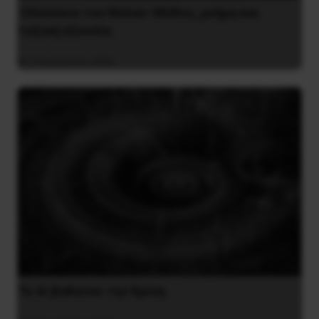
Οδύσσεια του Νόλαν: Μύθος, μνήμη και
ταξική εξουσία
3 Αυγούστου 2026
Το ΑΙ βαθαίνει την Κρίση