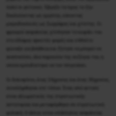
πολύ οι γείτονες. Έβγαζε τα προς το ζην
δουλεύοντας ως εργάτης, κάνοντας
μικροδουλειές ως ζωγράφος και χτίστης. Οι
φρουροί ασφαλείας χτύπησαν το κεφάλι του
στο έδαφος αρκετές φορές και ο Μπέτο
φώναξε για βοήθεια και ζήτησε να μπορεί να
αναπνεύσει, όλα παρουσία της συζύγου του, η
οποία εμποδίστηκε να τον πλησιάσει.
Οι δολοφόνοι, ένας 24χρονος και ένας 30χρονος,
συνελήφθησαν επί τόπου. Ένας από αυτούς
είναι αξιωματικός της στρατιωτικής
αστυνομίας και μεταφέρθηκε σε στρατιωτική
φυλακή. Ο άλλος είναι υπάλληλος ασφαλείας