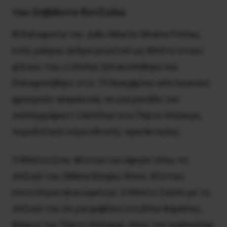
του Οσβάλντο Κοτζιόλα
Η
δολοφονία του João Alberto Silveira Freitas,
ενός μαύρου άνδρα γνωστού ως Μπέτο στους
φίλους του, ο οποίος ξυλοκοπήθηκε και
δολοφονήθηκε στις 19 Νοεμβρίου από λευκούς
φρουρούς ασφαλείας σε μια μονάδα του
σούπερμάρκετ Carrefour στο Πόρτο Αλέγκρε,
πυροδότησε κύμα εθνικής αγανάκτησης.
Ο Μπέτο ήταν 40 ετών και άφησε πίσω τη
σύζυγό του, Milena Borges Alves, 43 ετών,
επιστάτρια ηλικιωμένων. Ο Μπέτο ζούσε με τη
σύζυγό του σε μια φαβέλα στη Βίλα Φαράπος,
βόρεια του Πόρτο Αλέγκρε, όπου τον αγαπούσαν