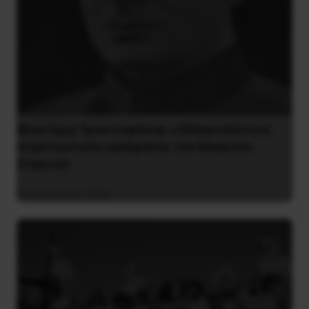
Βλαντίμιρ Τριανταφίλοφ: ο Ελληνοπόντιος
στρατιωτικός εγκέφαλος του Κόκκινου
Στρατού
8 Αυγούστου 2026