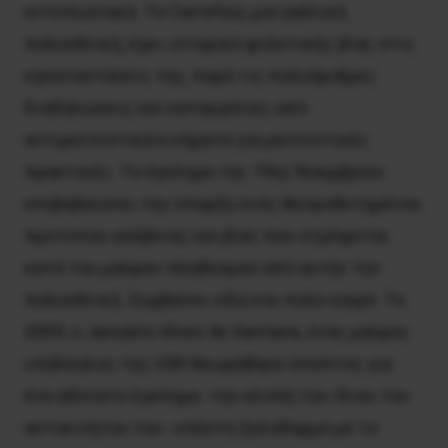
εντυπωσιακά. Το Carrefour, μια γαλλική
πολυεθνική, έχει ιστορικό φυλετικής βίας στις
εγκαταστάσεις της, παρά τις πολυάριθμες
διαδηλώσεις και καταγγελίες από
αντιρατσιστικά κινήματα για ρατσιστικές
πρακτικές. Το έγκλημα της 19ης Νοεμβρίου
επιβεβαιώνει την ύπαρξη ενός θεσμοθετημένου
προτύπου ασέβειας και βίας που στρέφεται
κατά του μαύρου πληθυσμού από αυτήν την
πολυεθνική. Συμβαίνει εδώ και πολύ καιρό. Το
2009, ο Januário Alves de Santana, ένας μαύρος
υπάλληλος της USP, θεωρήθηκε ύποπτος για
ένα αδύνατο έγκλημα -την κλοπή του ίδιου του
αυτοκινήτου του- υπέστη ξυλοδαρμό με το