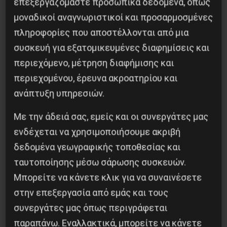
επεξεργαζόμαστε προσωπικά δεδομένα, όπως
μαύρων: Mídia NINJA
μοναδικοί αναγνωριστικοί και προσαρμοσμένες
πληροφορίες που αποστέλλονται από μια
Οι δολοφόνοι θα οδηγηθούν στη δικαιοσύνη και
συσκευή για εξατομικευμένες διαφημίσεις και
ενδέχεται να αντιμετωπίσουν βαριές ποινές
περιεχόμενο, μέτρηση διαφήμισης και
φυλάκισης (ο εμπλεκόμενος σεκιουριτάς έχει
περιεχομένου, έρευνα ακροατηρίου και
ήδη απομακρυνθεί από την εταιρεία), ενώ οι
ανάπτυξη υπηρεσιών.
διευθυντές της επιχείρησης έχουν προβεί σε
Με την άδειά σας, εμείς και οι συνεργάτες μας
«ανθρωπιστικές» δηλώσεις και υποσχέσεις για
ενδέχεται να χρησιμοποιήσουμε ακριβή
αναθεώρηση των «συστημάτων ασφαλείας»
δεδομένα γεωγραφικής τοποθεσίας και
τους. Μπορεί ακόμη και να κάνουν μια δωρεά (το
ταυτοποίησης μέσω σάρωσης συσκευών.
κέρδος μερικών λεπτών λειτουργίας της
Μπορείτε να κάνετε κλικ για να συναινέσετε
εταιρείας) στην οικογένεια του θύματος. Στη
στην επεξεργασία από εμάς και τους
Βραζιλία, όπως και σε άλλες χώρες της
συνεργάτες μας όπως περιγράφεται
Λατινικής Αμερικής, ο ρατσισμός υπηρετεί την/
παραπάνω. Εναλλακτικά, μπορείτε να κάνετε