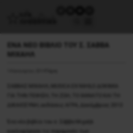
ΕΝΑ ΝΕΟ ΒΙΒΛΙΟ ΤΟΥ Σ. ΣΑΒΒΑ
ΜΙΧΑΗΛ
14 Ιανουαρίου, 2014
Τέχνη
ΣΑΒΒΑΣ ΜΙΧΑΗΛ, MUSICA EX NIHILO ΔΟΚΙΜΙΑ
ΓΙΑ ΤΗΝ ΠΟΙΗΣΗ, ΤΗ ΖΩΗ, ΤΟ ΘΑΝΑΤΟ ΚΑΙ ΤΗ
ΔΙΚΑΙΟΣΥΝΗ, εκδόσεις ΑΓΡΑ, Δεκέμβριος 2013
Ένα νέο βιβλίο του σ. Σάββα Mιχαήλ
κυκλοφόρησε τις παραμονές των