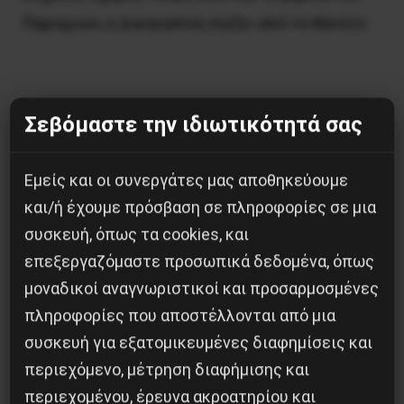
Παροιμιών, η Δικαιοσύνη σώζει από το θάνατο.
Σεβόμαστε την ιδιωτικότητά σας
Κοινοποίησε το:
Εμείς και οι συνεργάτες μας αποθηκεύουμε
και/ή έχουμε πρόσβαση σε πληροφορίες σε μια
συσκευή, όπως τα cookies, και
επεξεργαζόμαστε προσωπικά δεδομένα, όπως
Προηγούμενο:
ΤΟΥΡΚΙΑ , ΝΑ ΠΑΡΑΙΤΗΘΕΙ Η
μοναδικοί αναγνωριστικοί και προσαρμοσμένες
ΚΥΒΕΡΝΗΣΗ !
πληροφορίες που αποστέλλονται από μια
Επόμενο:
ΟΤΑΝ Η ΥΦΑΡΠΑΓΜΕΝΗ ΑΞΙΟΠΡΕΠΕΙΑ
ΔΙΕΚΔΙΚΕΙ ΔΗΜΟΣΙΟ ΛΟΓΟ
συσκευή για εξατομικευμένες διαφημίσεις και
περιεχόμενο, μέτρηση διαφήμισης και
Δημοφιλή Άρθρα
περιεχομένου, έρευνα ακροατηρίου και