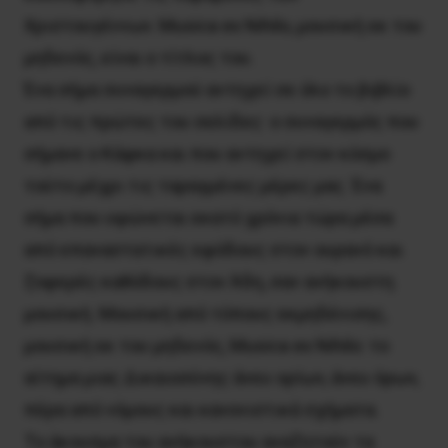
Xριστουγέννων. Musica ex Nihilo, μουσική εκ του
μηδενός, είναι ο τίτλος του.
Ένα σήμα συναγερμού αντηχεί σε όλο το βιβλίο
από τις πρώτες του σελίδες· ο συναγερμός που
σήμανε ο Κάφκα και που αντηχεί στον κόσμο
τούτο μέχρι τις ταραγμένες μέρες μας. Ένα
σήμα που υψώνεται εκατό χρόνια τώρα μέσα
από επαναστατικές εφόδους στον ουρανό και
ζοφερές καθόδους στον Άδη, σαν ανήκουστη
μουσική. Μουσική από τόπους εκμηδένισης,
μουσική εκ του μηδενός, Musica ex Nihilo: το
αίτημα μιας Δικαιοσύνης άνευ ορίων, άνευ όρων,
πέρα από νόμους και κανονιστικά σχήματα.
Το άκουσμα του ανήκουστου αναζητούν τα