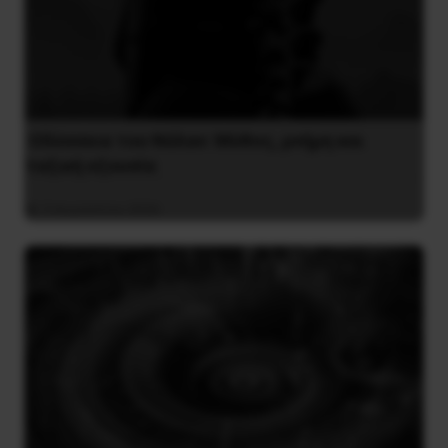
Οδύσσεια του Νόλαν: Μύθος, μνήμη και
ταξική εξουσία
3 Αυγούστου 2026