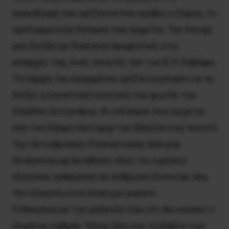
ανακάλυψη του ορίζοντα που κρύβει ο ζόφος, το
πρόταγμα ενός Κόσμου που έρχεται. Την εποχή
μας διείδε με διαύγεια προφητική, στις
απαρχές της, ένας ποιητής σαν τον Κ.Π. Καβάφη.
Τη λάμψη του κρυμμένου ορίζοντα μπορεί να τη
δείξει η εικαστική ποιητική του φωτός του
Stephen Aντωνάκου. Κι ο Κόσμος που έρχεται
σαν τον Κόσμο Λαντομίρ του Μελλόντιου ποιητή
της Οκτωβριανής Επανάστασης Βελιμίρ
Χλιέμπνικωφ θα σβήσει όλες τις σχέσεις
εξουσίας ανθρώπου σε άνθρωπο δίνοντας όλη
την εξουσία στον έναστρο ουρανό.
Η Μουσική εκ του μηδενός λέει ότι θα νικήσει ο
έσχατος εχθρός. Όπως λέει και το βιβλίο των