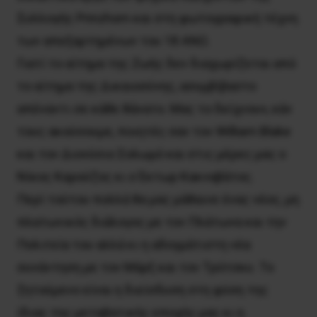
Συλλογής Prinzhorn και στη φωτογραφική τέχνη
των απεξαρτημένων του 18 ΑΝΩ.
Γιατί το αίτημα της Ζωής δεν διαχωρίζεται από
το αίτημα της Δικαιοσύνης, ασυμβίβαστο
απέναντι σε κάθε θάνατο. Μας το δείχνουν, εάν
τους ακούσουμε, ποιητές σαν τον William Blake
και τον Διονύσιο Σολωμό και στις μέρες μας ο
Νίκος Καρούζος κι ο Έκτωρ Κακναβάτος.
Περί τούτου πολλά θα μας μάθαινε ένας νέος, μη
πλατωνικός διάλογος με τον Πλάτωνα και την
Πολιτεία του αλλά κι η αδογμάτιστη νέα
συνάντηση με τον Μάρξ και τον Τρότσκυ. Το
ζητούμενο είναι η διείσδυση στη φύση της
ίδιας της μεταβατικής εποχής μας κι η