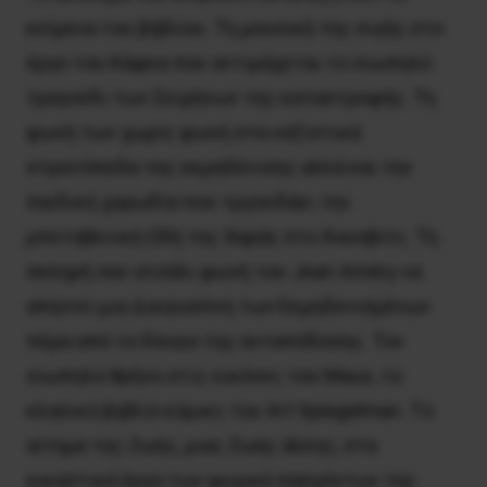
κείμενα του βιβλίου. Τη μουσική της σιγής στο
έργο του Κάφκα που αντιμάχεται το σιωπηλό
τραγούδι των Σειρήνων της καταστροφής. Τη
φωνή των χωρίς φωνή στα ναζιστικά
στρατόπεδα της εκμηδένισης αλλά και την
παιδική χορωδία που τργουδάει την
μπετοβενική Ωδή της Χαράς στο Άουσβιτς. Τη
σκληρή σαν ατσάλι φωνή του Jean Améry να
απαιτεί μια Δικαιοσύνη των Εκμηδενισμένων
πέρα από το δίκαιο της ανταπόδοσης. Τον
σιωπηλό θρήνο στις εικόνες του Maus, το
κλασικό βιβλίο κόμικς του Art Spiegelman. Tο
αίτημα της Ζωής, μιας Ζωής άλλης, στα
εικαστικά έργα των ψυχικά πασχόντων της