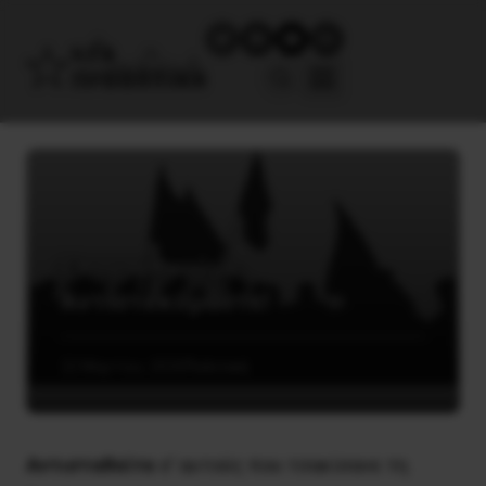
Eπαγρυπνούμε,
Aντιστεκόμαστε!
22 Μαρτίου, 2020
Πολιτική
Aντισταθείτε
σ’ αυτούς που τσακίσανε τη