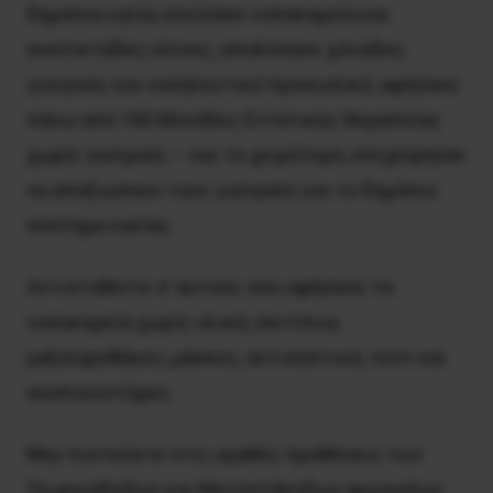
δημόσια υγεία, κλείσανε νοσοκομεία και
εκατοντάδες κλίνες, απολύσανε χιλιάδες
γιατρούς και νοσηλευτικό προσωπικό, αφήσανε
πάνω από 100 Mονάδες Eντατικής Θεραπείας
χωρίς γιατρούς – και το χειρότερο, επιχείρησαν
να απαξιώσουν τους γιατρούς και το δημόσιο
σύστημα υγείας.
Aντισταθείτε σ’ αυτούς που αφήσανε τα
νοσοκομεία χωρίς υλικά, σεντόνια,
μαξιλαροθήκες, μάσκες, αντισηπτικά, τεστ και
αναπνευστήρες.
Mην πιστεύετε στις αγαθές προθέσεις των
Γεωργιάδηδων και Mητσοτάκηδων αρχιερέων