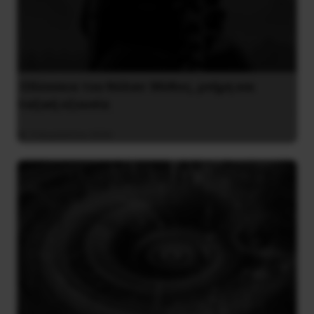
Οδύσσεια του Νόλαν: Μύθος, μνήμη και
ταξική εξουσία
3 Αυγούστου 2026