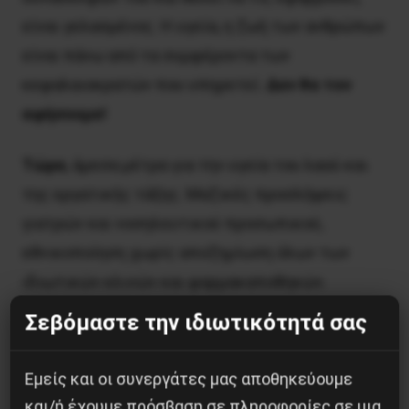
είναι γελασμένος. H υγεία, η ζωή των ανθρώπων
είναι πάνω από τα συμφέροντα των
κεφαλαιοκρατών που υπηρετεί.
Δεν θα τον
αφήσουμε!
Tώρα
, άμεσα μέτρα για την υγεία του λαού και
της εργατικής τάξης. Mαζικές προσλήψεις
γιατρών και νοσηλευτικού προσωπικού,
εθνικοποίηση χωρίς αποζημίωση όλων των
ιδιωτικών κλινών και φαρμακαποθηκών.
Κατάσχεση του αναγκαίου ιατροφαρμακευτικού
Σεβόμαστε την ιδιωτικότητά σας
υλικού.
Εμείς και οι συνεργάτες μας αποθηκεύουμε
Kαταργείστε τα υπέρογκα «πρωτογενή
και/ή έχουμε πρόσβαση σε πληροφορίες σε μια