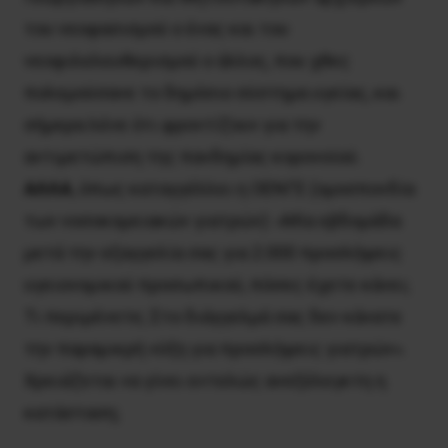
του νεοφασισμού ο ένας και του
νεοφιλελευθερισμού ο άλλος, που χθες
πολεμούσανε το δημόσιο σύστημα υγείας, και
σήμερα λένε ότι φροντίζουν για την
αντιμετώπιση της πανδημίας κορονοϊού.
AΛΛA
, όπως καταγγέλλει η OENΓE (ομοσπονδία
των νοσοκομειακών γιατρών): «Μία εβδομάδα
μετά την εξαγγελία σας για 2.000 προσλήψεις
υγειονομικού προσωπικού, πόσες έχετε κάνει;
Τι περιμένετε; Στο διάγγελμά σας δεν κάνατε
την παραμικρή νύξη για προσλήψεις γιατρών».
Xρειάζεται να γίνει εντελώς ανεξέλεγκτη η
κατάσταση;