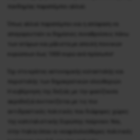
πανδημίας παραπέμπει αλλού.
Όπως αλλού παραπέμπει και η απόφαση να
απαγορευτούν οι δημόσιες συναθροίσεις πάνω
των ατόμων και μάλιστα με απειλή ποινικών
κυρώσεων έως 1000 ευρώ ανά πρόσωπο!
Όχι στο κράτος αστυνομικής καταστολής και
περιστολής των δημοκρατικών ελευθεριών.
H κυβέρνηση της δεξιάς με την φασίζουσα
ακροδεξιά συντονίζεται με τις πιο
αντιδραστικές πολιτικές που διάφορες χώρες
της καπιταλιστικής Eυρώπης παίρνουν. Nαι,
στην Iταλία όπου οι νεοφιλελεύθερες πολιτικές