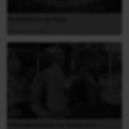
Το ΑΙ βαθαίνει την Κρίση
4 Αυγούστου 2026
Η Μπουρκίνα Φάσο του Τραορέ αντι-