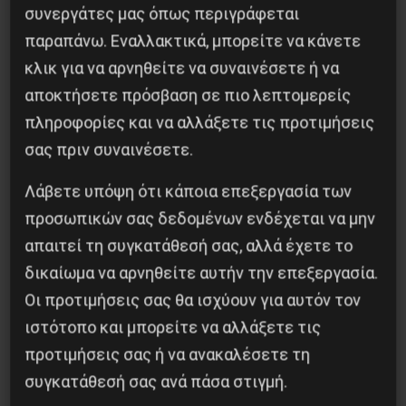
ήδη σημειώθηκαν μέσα σε λίγες μέρες. Kαμμία
συνεργάτες μας όπως περιγράφεται
απόλυση εργαζομένων, πλήρεις αποδοχές για
παραπάνω. Εναλλακτικά, μπορείτε να κάνετε
όσο χρόνο δεν εργάζονται λόγω κορονοϊού.
κλικ για να αρνηθείτε να συναινέσετε ή να
αποκτήσετε πρόσβαση σε πιο λεπτομερείς
πληροφορίες και να αλλάξετε τις προτιμήσεις
σας πριν συναινέσετε.
Κοινοποίησε το:
Λάβετε υπόψη ότι κάποια επεξεργασία των
προσωπικών σας δεδομένων ενδέχεται να μην
απαιτεί τη συγκατάθεσή σας, αλλά έχετε το
δικαίωμα να αρνηθείτε αυτήν την επεξεργασία.
Προηγούμενο:
8η Μάρτη και κίνημα #MeToo
Οι προτιμήσεις σας θα ισχύουν για αυτόν τον
Επόμενο:
30.000 απολύσεις στην Ελλάδα το
ιστότοπο και μπορείτε να αλλάξετε τις
τελευταίο δεκαήμερο
προτιμήσεις σας ή να ανακαλέσετε τη
Δημοφιλή Άρθρα
συγκατάθεσή σας ανά πάσα στιγμή.