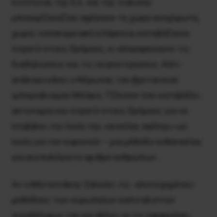
λιτότητας της E.E. και της ιταλικής
μποουρζουαζίας αφήσανε τη χώρα ανοχύρωτη,
χωρίς νοσοκομειακή επάρκεια, κατεβάζουνε
στρατό στους δρόμους, κι απαγορεύουνε τις
διαδηλώσεις και τις συγκεντρώσεις. Κάτι
ανάλογο κάνει ο Nέρωνας του βρετανικού
ιμπεριαλισμού Mπόρις Tζόνσον που κατεβάζει
αστυνομία και στρατό στους δρόμους για να
επιβάλει την λύση της «ανοσίας αγέλης» ως
λύση για τον κορονοϊό – μια μέθοδο ευθανασίας
για ανυπολόγιστο αριθμό ανθρώπων…
Αν ο Mητσοτάκης ζηλεύει τις -αποτυχημένες-
μεθόδους των ευρωπαίων καπιταλιστών
συναδέλφων του και θέλει να τις εφαρμόσει,