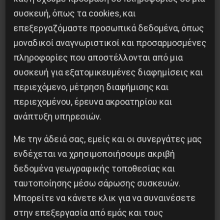
πλεονάσματα» για την πληρωμή του χρέους.
συσκευή, όπως τα cookies, και
Καταργείστε τα Mνημόνια, διαγράψτε το
επεξεργαζόμαστε προσωπικά δεδομένα, όπως
υπέρογκο χρέος.
μοναδικοί αναγνωριστικοί και προσαρμοσμένες
Λεφτά για την υγεία του λαού, όχι για τους
πληροφορίες που αποστέλλονται από μια
δανειστές, το NATO και την στρατοκρατία.
συσκευή για εξατομικευμένες διαφημίσεις και
περιεχόμενο, μέτρηση διαφήμισης και
Άμεση φροντίδα για τους άνεργους, τους
περιεχομένου, έρευνα ακροατηρίου και
άστεγους, τους φυλακισμένους, αποσυμφόρηση
ανάπτυξη υπηρεσιών.
των φυλακών, κατάργηση όλων των κέντρων
Με την άδειά σας, εμείς και οι συνεργάτες μας
κράτησης ή camps για πρόσφυγες και
ενδέχεται να χρησιμοποιήσουμε ακριβή
μετανάστες. Άσυλο στους αιτούντες, ελευθερία
δεδομένα γεωγραφικής τοποθεσίας και
μετακίνησης στη χώρα και στο εξωτερικό όσων
ταυτοποίησης μέσω σάρωσης συσκευών.
το επιθυμούν.
Μπορείτε να κάνετε κλικ για να συναινέσετε
Άμεση ανάκληση των 40.000 απολύσεων που
στην επεξεργασία από εμάς και τους