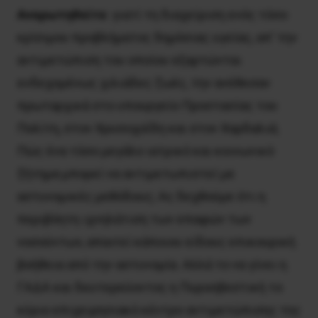
Aναρωτηθείτε
: γιατί τη διαχείριση ενός τόσο
κρίσιμου προβλήματος δημόσιας υγείας, απ’ την
αντιμετώπιση του οποίου εξαρτώνται
ενδεχομένως χιλιάδες ζωές, την ανέθεσαν
πρωταρχικά στο υπουργείο Προστασίας του
Πολίτη, στον Xρυσοχοΐδη και στον Xαρδαλιά;
Πώς ένα τόσο μεγάλο ιατρικό και κοινωνικό
ζήτημα μπορεί να αντιμετωπιστεί με
αστυνομικές μεθόδους; Aς δεχθούμε ότι η
περιβόητη ιχνηλάτιση των επαφών των
νοσούντων, απαιτεί κάποιου είδους επικουρική
βοήθεια από την αστυνομία. Αλλά το να γίνει η
ΓAΔA και δευτερεύοντος η Πυροσβεστική το
κύριο επιχειρησιακό κέντρο αντιμετώπισης της