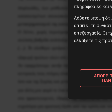
πληροφορίες και ν
τσιφλικάδες, των μισθωτών εργατών ενάντια στην
καταπιεσμένων αποικιακών λαών κατά των ιμπερ
Λάβετε υπόψη ότι
μετασχηματισμού της κοινωνίας.
απαιτεί τη συγκατ
Ο Λένιν, χωρίς περιστροφές, χαρακτηρίζει τον
επεξεργασία. Οι π
ανώτατη βαθμίδα ανάπτυξης του καπιταλισμού, στην
αλλάξετε τις προτ
(…). Το ελεύθερο εμπόριο και ο συναγωνισμός έχο
9
εξαγωγή πρώτων υλών κτλ.»
.
Αν εφαρμόσουμε αυτήν την άποψη στις σημερινές 
κεντρικός τους στόχος είναι ο πλήρης γεωπολιτικ
ΑΠΟΡΡΙΠ
ΠΑΝ
όσο και της Συρίας και γενικά της Μέσης Ανατολή
για άλλη μια φορά το ένα αστικό καθεστώς απέναντ
στο ηφαιστειογενές έδαφος της παγκόσμιας και ι
ευχολόγια για οριστική έξοδο από την κρίση και τ