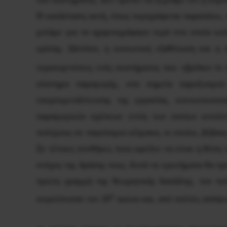
Η κατάσταση αυτή, όπως περιγράφεται παραπάνω, στ
μιλάμε για τα αχαρτογράφητα νερά στα οποία κολ
κρίσης. Ωστόσο, η κοινωνική εξαθλίωση και η π
τερατογενέσεις ενός συστήματος που
«βρίσκει το 
σύστημα παραγωγής, στα σημεία παροξυσμού
υπερεκμετάλλευσης της εργασίας, κοινωνικοπο
παραγωγικών σχέσεων εντός των οποίων κινούντ
πολέμους σε παγκόσμια κλίμακα, οι οποίοι, βέβαια
Σε τέτοιες συνθήκες ποια οφείλει να είναι η θέση
στόχος της δράσης τους; Αυτά τα ερωτήματα θα π
πρώτη γραμμή της θεωρητικής διαπάλης, του πολ
ο
συγκλόνισαν τον 20
αιώνα και, από πολλές απόψει