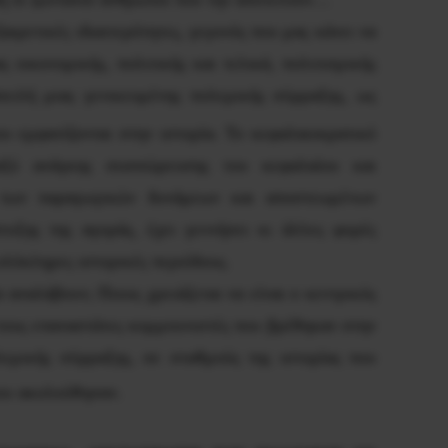
ιρετικές ιδιαιτερότητες, γεγονός που μας κάνει να
οικονομικής, πολιτικής και τελικά, πολιτισμικής
πειλή μιας γενικευμένης πολεμικής σύρραξης, ως
ου εμφανίζονται στην ιστορία. Το κεφαλαιοκρατικό
αξύ ανάγκης συσσώρευσης του κεφαλαίου και
ης των παραγωγικών δυνάμεων και αποστεωμένων
υξης της αγοράς, έχει γεννήσει κι άλλες φορές
ολόκληρες ιστορικές περιόδους.
 αναλάβουν; Ποιος χρειάζεται να είναι ο κεντρικός
τους επαναστάτες κομμουνιστές που βρέθηκαν στην
λεμικής σύρραξης, σε σταθμούς της ιστορίας που
που ακολούθησαν.