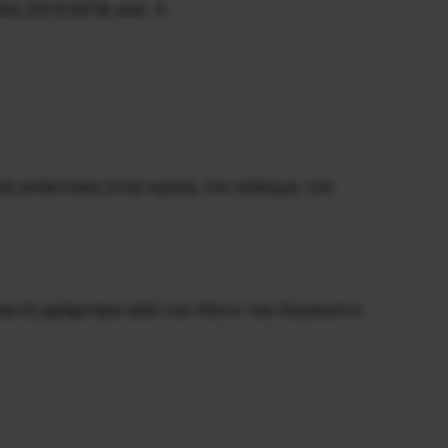
64, 23/3/2018, σελ. 5
ή απάντηση στην κρίση, τον πόλεμο, τον
α αυτή γράφτηκε από τον Λένιν τον Αύγουστο