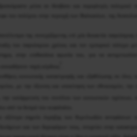
βρισκόμαστε μέσα σε δύσβατο και πυριφλεγές πολεμικό το
φα του πολέμου στην περιοχή των Βαλκανίων, της Ανατολικ
οτέλεσμα της συνεχιζόμενης επί μία δεκαετία παγκόσμιας ο
ίναξη του παγκόσμιου χρέους και τον εμπορικό πόλεμο μ
ημα, στην επιθανάτια αγωνία του, για να αντιμετωπίσε
2
 οποιαδήποτε πηγή κέρδους
.
υνθήκες κοινωνικής καταστροφής και εξαθλίωσης σε όλες τι
είου, με την όξυνση και υποκίνηση των εθνικισμών, την 
ο, την κατάρρευση του συνόλου των κοινωνικών σχέσεων, 
τω από τα δεσμά του κεφαλαίου.
ο οξύτερο σημείο έκρηξης των θεμελιωδών αντιφάσεων τ
δυνάμεων και των δορυφόρων τους, στοχεύει στην καταστρ
ότερη παραγωγική δύναμη είναι η ίδια η εργατική τάξη, δηλ