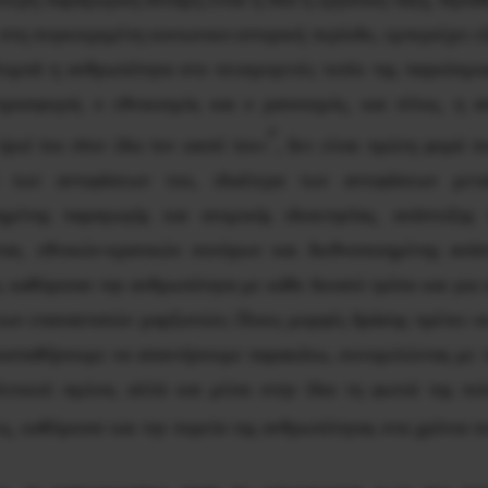
η συγκεκριμένη κοινωνικο-ιστορική περίοδο, εμπεριέχει εξα
υμπά η ανθρωπότητα στο σεισμογενές τοπίο της παγκόσμιας 
ροσφυγιά, ο εθνικισμός και ο ρατσισμός, και τέλος, η α
4
όριό του στον ίδιο τον εαυτό του»
, δεν είναι πρώτη φορά π
 των αντιφάσεων του, ιδιαίτερα των αντιφάσεων μετ
ιημένης παραγωγής και ατομικής ιδιοκτησίας, ανάπτυξ
αι, εθνικών-κρατικών συνόρων και διεθνοποιημένης ανάπτ
, καθόρισαν την ανθρωπότητα με κάθε δυνατό τρόπο και για 
 των επαναστατών μαρξιστών; Ποιες μορφές δράσης πρέπει να
ροσπαθήσουμε να απαντήσουμε παρακάτω, συνομιλώντας με 
ιτικού αγώνα, αλλά και μέσα στην ίδια τη φωτιά της πο
ς, καθόρισαν και την πορεία της ανθρωπότητας στα χρόνια 