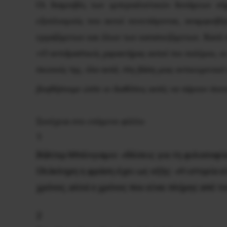
Οι διαμοιβές των ιμπεριαλιστικών δυνάμεων σή
εξοπλισμούς που αυτοί συνεπάγονται, αναμφισβή
εργαζόμενων και όλων των καταπιεζόμενων. Κατά τ
«Ο αντιδραστικός χαρακτήρας αυτού του πολέμου, οι
σκοπούς της, όλα αυτά, στη βάση μιας αντικειμενικά
βοηθήσουμε ώστε οι διαθέσεις αυτές να πάρουν συν
Συνέχεια στο επόμενο φύλλο
1
Βάλτερ Μπένγιαμιν: «Θέσεις για τη φιλοσοφί
Ολόκληρη η φράση έχει ως εξής:
«Η ιστορία ε
χρόνος, αλλά ο χρόνος που είναι πλήρης από τ
2