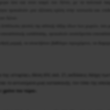
μερα όσο και στον καιρό του Λένιν, με τα πολιτικά παιχ
τητα προκαλούν μια οξύτατη κρίση στην κοινωνία και επι
ον Λένιν:
 ξετσίπωτες ψευτιές της αστικής τάξης όλων των χωρών, που μ
 επαναστατικής κατάστασης, προκαλούν αναπότρεπτα επαναστατικ
ειδητή μορφή, να αποκτήσουν βαθύτερο περιεχόμενο, να διαμ
α της ιστορίας», Θέση
XIV
, σελ. 21, εκδόσεις
Λέσχη των
ίναι το αντικείμενο μιας κατασκευής, τον τόπο της οποί
ον
χρόνο του τώρα
».