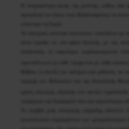
Η αναγκαιότητα αυτής της μελέτης, καθώς ήδη 
προκαλούν σε όλους τους
Καταπιεσμένους
τα σύννε
επίκεντρο τη Συρία.
Τα πολεμικά σύννεφα πυκνώνουν επικίνδυνα ως απ
αλλά περνάει σε νέα φάση όξυνσης, με την εκτ
κατάσταση, το παγκόσμιο κεφαλαιοκρατικό σύστ
εκμεταλλευτεί με κάθε τίμημα και με κάθε κόστος
Βέβαια, η απειλή του πολέμου και μάλιστα, σε σ
περιοχή των Βαλκανίων και της Ανατολικής Μεσογ
κρίση πολιτικής εξουσίας στο αστικό στρατόπεδ
υποφέρουν και δυσφορούν όλο και περισσότερο κά
Το συμβάν μιας πολεμικής σύρραξης αποτελεί τ
γεωπολιτικών συμφερόντων των ιμπεριαλιστικών 
του συστήματος. Δεν πρέπει να ξεχνάμε ότι η κυρι