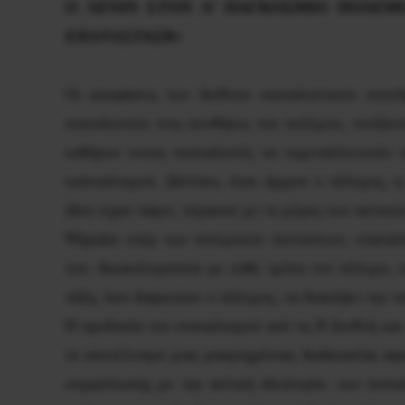
Ο ΛΕΝΙΝ ΣΤΟΝ Α’ ΠΑΓΚΟΣΜΙΟ ΠΟΛΕΜ
ΕΠΑΝΑΣΤΑΣΗ»
Οι αποφάσεις των διεθνών σοσιαλιστικών συνεδρ
σοσιαλιστών στις συνθήκες του πολέμου, τονίζοντ
καθήκον στους σοσιαλιστές να εκμεταλλευτούν τ
καπιταλισμού. Ωστόσο, όταν άρχισε ο πόλεμος, η
ίδιοι είχαν πάρει, πέρασαν με το μέρος των αστικ
Ψήφιζαν υπέρ των πολεμικών πιστώσεων, επαναλάμ
του- δικαιολογούσαν με κάθε τρόπο τον πόλεμο, ε
τάξη, όσο διαρκούσε ο πόλεμος, να διακόψει την τ
Η προδοσία του σοσιαλισμού από τη ΙΙ Διεθνή και 
το αποτέλεσμα μιας μακροχρόνιας διαδικασίας αφο
συμφιλίωσης με την αστική ιδεολογία- των σοσια