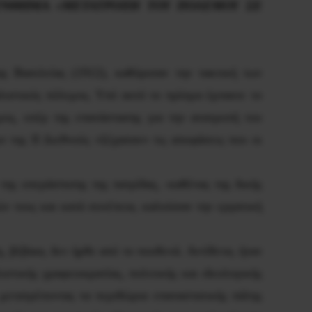
ΣΥΝΘΗΜΑ
«ΜΕΤΑΤΡΟΠΗ ΤΟΥ ΠΟΛΕΜΟΥ ΣΕ
ης Βασιλείας (1912), καθόρισαν την τακτική των
λιστικός πόλεμος. Υπό αυτό το πρίσμα έμπαινε το
μος, υπέρ της επανάστασης για την ανατροπή του
 της ΙΙ Διεθνούς «ξέχασαν» τις αποφάσεις που οι
ης υπεράσπισης της πατρίδας, -καθένας της δικής
ν τους και κατά συνέπεια, καλούσαν την εργατική
, βέβαια, δεν ήρθε από το πουθενά. Αντίθετα, ήταν
τικής γραφειοκρατίας, πολιτικής και ιδεολογικής
 μετατρέποντας τα περιθώρια επαναστατικής πάλης