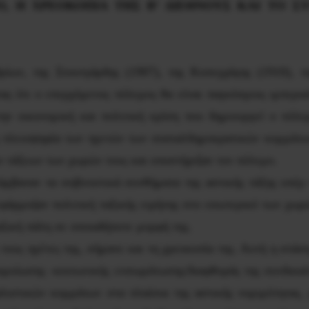
Ο, Η ΧΡΕΟΚΟΠΙΑ ΤΗΣ Β’ ΔΙΕΘΝΟΥΣ ΚΑΙ ΤΟ 
ίων, της Στουτγάρδης (1907), της Κοπεγχάγης (1910), τ
ας ότι ο επερχόμενος πόλεμος θα είναι παγκόσμιος ιμπερια
ην οικονομική και πολιτική κρίση που δημιουργεί ο πόλε
 πλειοψηφία των ηγετών των σοσιαλδημοκρατικών κομμάτων
ών τάξεων των χωρών τους και υποστήριξαν τον πόλεμο.
βαναν τα σοβινιστικά συνθήματα της αστικής τάξης υπέρ τ
φάρμοζαν πολιτική ταξικής ειρήνης στο εσωτερικό των χωρώ
αξική πάλη σε οποιαδήποτε μορφή της.
τους ηγέτες της, σήμανε και τη χρεοκοπία της. Αυτή η στάση
μοίωσης -κοινωνικής ενσωμάτωσης/διαφθοράς της συνδικαλισ
λιστικών κομμάτων στα πλαίσια της αστικής νομιμότητας,