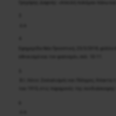
Γρηγόρης Δαφνής: «Απειλή πολέμου πάνω και
3
ό.π
.
4
Εφημερίδα
Νέα Προοπτική
, 23/3/2018, φύλλο 
εθνικισμό και τον φασισμό», σελ. 10-11.
5
Β.Ι. Λένιν:
Σοσιαλισμός και Πόλεμος
, Άπαντα 
του 1915, στις παραμονές της συνδιάσκεψης
6
ό.π.