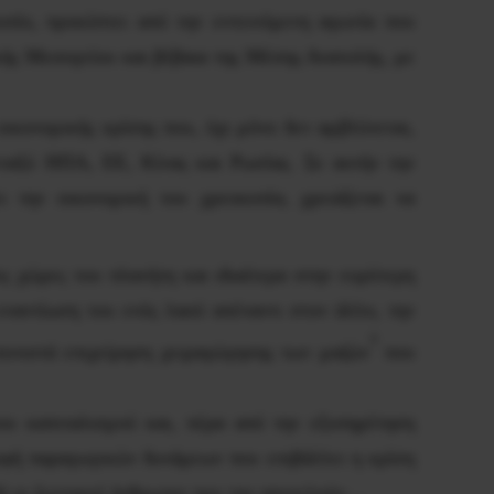
πίο, προκύπτει από την εντεινόμενη αγωνία που
ής Μεσογείου και βέβαια της Μέσης Ανατολής, με
ικονομικής κρίσης που, όχι μόνο δεν αμβλύνεται,
εταξύ ΗΠΑ, ΕΕ, Κίνας και Ρωσίας. Σε αυτήν την
ι την οικονομική του χρεοκοπία, χρειάζεται να
ς χώρες του πλανήτη και ιδιαίτερα στην ευρύτερη
εναντίωση του ενός λαού απέναντι στον άλλο, την
3
συνιστά επιχείρηση χειραγώγησης των μαζών
που
ου καπιταλισμού και, πέρα από την εξυπηρέτηση
οφή παραγωγικών δυνάμεων που επιβάλλει η κρίση
αδή οι ζωντανοί άνθρωποι που την αποτελούν…