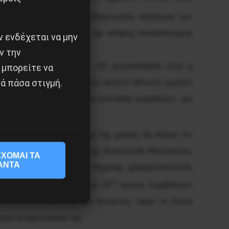
στηρίζουμε τους απελευθερωτικούς πολέμους των
πελευθερωτικό αγώνα
με την ανάγκη σοσιαλιστικού
 ενδέχεται να μην
ν την
εγάλο Ρώσο επαναστάτη:
«Ο ιμπεριαλισμός είναι η
 μπορείτε να
ι πια στα στενά πλαίσια των παλιών εθνικών κρατών
ά πάσα στιγμή.
ην κατάκτηση εδαφών για επένδυση κεφαλαίων, για
βανομένης της ίδιας μας της χώρας, θα δούμε ότι
οχής των Βαλκανίων και της Ανατολικής Μεσογείου,
ΧΟΜΑΙ ΤΑ
ΑΝΤΑ
ν δρόμων, των σφαιρών επιρροής, χρησιμοποιώντας
ου
αραθέσεις στο κατώφλι του 21
αιώνα, συμβαίνουν
μένει άλυτη εδώ και μια δεκαετία, παρά τα όποια
προς αντιμετώπισή της.