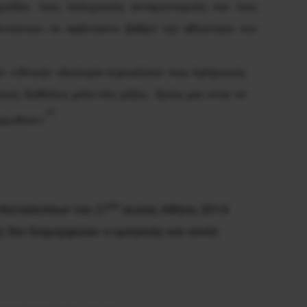
νίδια, τους πολεμικούς ανταγωνισμούς και τους
δεινώνουν σε αφάνταστο βαθμό την αθλιότητα των
ε «εθνική» ιδεολογία συγκαλύπτει τους ληστρικούς
ές διαθέσεις μέσα στις μάζες. Χρέος μας είναι να
10
ορφωθούν»
.
ου
 Κατασκόπων του 21
αιώνα
, Αθήνα, 2014.
ας δεν διαμορφώνει ο ομογενής και κενός