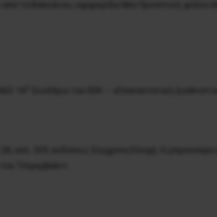
 από τα Βαλκάνια», εφημερίδα
Νέα Προοπτική
, φύλλο 6
ο
663: 16
Συνέδριο του ΕΕΚ – «Επαναστατική Διεθνιστικ
τ.26, σελ. 329, εκδόσεις Σύγχρονη Εποχή. Η μπροσούρ
 του Τσίμερβαλντ.