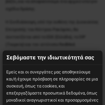
βάζει, και να αποφασίσουμε ένα αρχικό επείγον
σχέδιο δράσης.
Η Συνδιάσκεψη, υπό την ευθύνη της Διοικούσας
Επιτροπής του Κέντρου Ρακόφσκι, θα
συντονίζεται από το ΕΕΚ (Ελλάδα), το DİP
(Τουρκία) και τον ιστότοπο RedMed.
Σεβόμαστε την ιδιωτικότητά σας
Θα είναι υβριδικό, κυρίως διαδικτυακά, και σε
ορισμένες περιπτώσεις αυτοπροσώπως, όταν
Εμείς και οι συνεργάτες μας αποθηκεύουμε
είναι δυνατή η συλλογική συμμετοχή στη
και/ή έχουμε πρόσβαση σε πληροφορίες σε μια
διαδικασία.
συσκευή, όπως τα cookies, και
επεξεργαζόμαστε προσωπικά δεδομένα, όπως
Ο σύνδεσμος θα σταλεί στους συμμετέχοντες
μοναδικοί αναγνωριστικοί και προσαρμοσμένες
έγκαιρα.