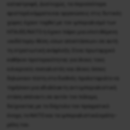
καταστροφή. Δυστυχώς, τα περισσότερα
αριστερά κόμματα και οργανώσεις στις δυτικές
χώρες έχουν ταχθεί με τον ιμπεριαλισμό των
ΗΠΑ/ΕΕ/ΝΑΤΟ ή έχουν πάρει μια υποτιθέμενη
«ουδέτερη» θέση «ίσων αποστάσεων» σε αυτή
τη στρατιωτική ανάφλεξη. Είναι πρωταρχικό
καθήκον προτεραιότητας για όλους τους
ειλικρινείς σοσιαλιστές και όλους όσους
δηλώνουν πίστη στο διεθνές προλεταριάτο να
τηρήσουν μια αδιάλλακτη αντιιμπεριαλιστική
στάση απέναντι σε αυτόν τον πόλεμο,
δείχνοντας με το δάχτυλο τον πραγματικό
ένοχο, το ΝΑΤΟ και τα ιμπεριαλιστικά κράτη–
μέλη του.