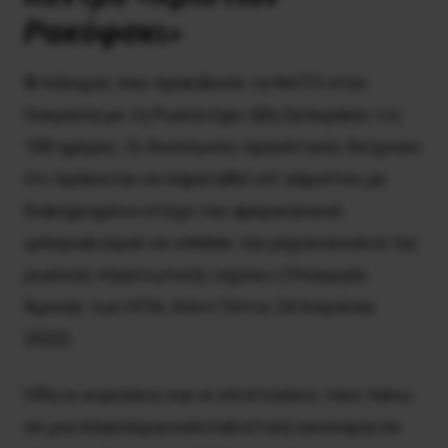
Ρακόφσκι»
Ο
πόλεμος που προκάλεσε το ΝΑΤΟ στην
Ουκρανία με τη Ρωσία έχει ήδη ξεπεράσει τις
100 ημέρες. Οι δυσοίωνες προοπτικές δείχνουν
ότι πρόκειται να παραταθεί επ’ αόριστον, με
διακηρυγμένο στόχο του αμερικανικού
ιμπεριαλισμού να «
σπάσει την ραχοκοκκαλιά της
ρωσικής στρατιωτικής ισχύος
» (Υπουργός
Άμυνας των ΗΠΑ, Λόιντ Όστιν, 24 Απριλίου
2022).
Ήδη οι κυρώσεις και οι επιπτώσεις τους πάνω
σε μια παγκόσμια καπιταλιστική οικονομία σε