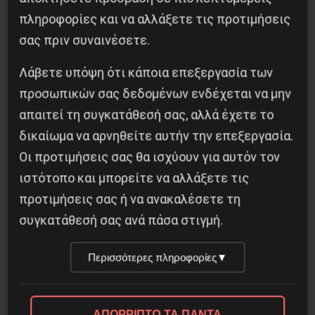
πληροφορίες και να αλλάξετε τις προτιμήσεις
σας πριν συναινέσετε.
Προηγούμενο:
Καρλ Ράντεκ – δύο άρθρα του
1922 για την κρίση των Στενών του
Λάβετε υπόψη ότι κάποια επεξεργασία των
Τσανάκκαλε
προσωπικών σας δεδομένων ενδέχεται να μην
Επόμενο:
Ένα αντιπολεμικό διεθνιστικό
απαιτεί τη συγκατάθεσή σας, αλλά έχετε το
κήρυγμα του 1920
δικαίωμα να αρνηθείτε αυτήν την επεξεργασία.
Οι προτιμήσεις σας θα ισχύουν για αυτόν τον
Δημοφιλή Άρθρα
ιστότοπο και μπορείτε να αλλάξετε τις
προτιμήσεις σας ή να ανακαλέσετε τη
συγκατάθεσή σας ανά πάσα στιγμή.
Περισσότερες πληροφορίες
▼
ΑΠΟΡΡΙΠΤΩ ΤΑ ΠΑΝΤΑ