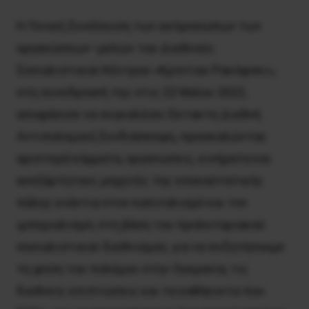
Η Γενική Συνέλευση των εκπροσώπων των
οργανώσεων–μελών του Διεθνούς
Σοσιαλιστικού Κέντρου «Κρίστιαν Ρακόφσκι»,
στη συνεδρίασή της στις 22 Μαΐου 2022,
αποφάσισε να συγκαλέσει Έκτακτη Διεθνή
Αντιπολεμική Συνδιάσκεψη, προσκαλώντας
αριστερά κόμματα, οργανώσεις, κινήματα και
ανεξάρτητους μαχητές της επαναστατικής
πάλης ενάντια στον καπιταλισμό και τον
ιμπεριαλισμό, στη βάση του προλεταριακού
σοσιαλιστικού διεθνισμού, για να συζητήσουμε
τη φύση του πολέμου στην Ουκρανία, τις
διεθνείς επιπτώσεις και τα καθήκοντα που