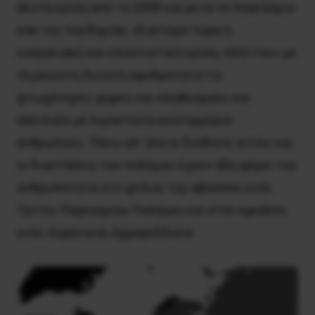
άλυτη κρίση από το 2008 και μετά το παγκόσμιο
σοκ της πανδημίας, ιδιαίτερα τώρα η
ενεργειακή και επισιτιστική κρίση, πλήττουν με
τη μέγιστη δυνατή σφοδρότητα τις
φτωχότερες χώρες και πληθυσμούς και
απειλούν με λιμοκτονία εκατομμύρια
ανθρώπους. Πάνω απ’ όλα οι διεθνείς αιτίες και
οι διαστάσεις του πολέμου έχουν ήδη φέρει την
ανθρωπότητα στο χείλος της αβύσσου ενός
Τρίτου Παγκοσμίου Πολέμου και στον εφιάλτη
ενός πυρηνικού Αρμαγεδδώνα.