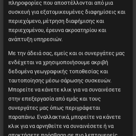
πληροφορίες που αποστέλλονται από μια
Το χρονοδιάγραμμα θα δώσει προσοχή στις
συσκευή για εξατομικευμένες διαφημίσεις και
περιεχόμενο, μέτρηση διαφήμισης και
διαφορές ώρας μεταξύ χωρών και ηπείρων.
περιεχομένου, έρευνα ακροατηρίου και
Η ατζέντα θα αποσταλεί μόλις οριστικοποιηθεί
ανάπτυξη υπηρεσιών.
η λίστα των συμμετεχόντων.
Με την άδειά σας, εμείς και οι συνεργάτες μας
ενδέχεται να χρησιμοποιήσουμε ακριβή
η
1
Ιουνίου
2022
δεδομένα γεωγραφικής τοποθεσίας και
ταυτοποίησης μέσω σάρωσης συσκευών.
Φωτογραφία αρχείου Νέας Προοπτικής.
Μπορείτε να κάνετε κλικ για να συναινέσετε
στην επεξεργασία από εμάς και τους
συνεργάτες μας όπως περιγράφεται
παραπάνω. Εναλλακτικά, μπορείτε να κάνετε
Κοινοποίησε το:
κλικ για να αρνηθείτε να συναινέσετε ή να
αποκτήσετε πρόσβαση σε πιο λεπτομερείς