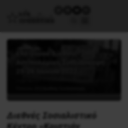
Επείγουσα Διεθνής
Αντιπολεμική Συνδιάσκεψη
25-26 Ιουνίου 2022
5 Ιουνίου, 2022
Διεθνής Συνδιάσκεψη
Διεθνές Σοσιαλιστικό
Κέντρο «Κριστιάν