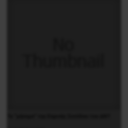
Το “μήνυμα” της Εαρινής Συνόδου του ΔΝΤ