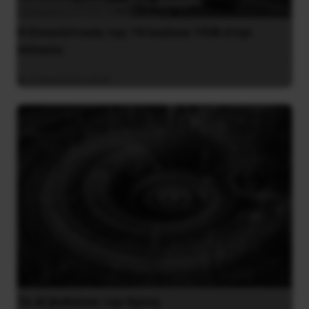
Η Eπανάσταση της 19 Ιουλίου 1936 στην
Iσπανία
5 Αυγούστου 2026
Το ΑΙ βαθαίνει την Κρίση