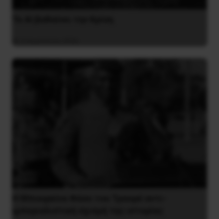
Το ΑΙ βαθαίνει την Κρίση
4 Αυγούστου 2026
Η Μπουρκίνα Φάσο του Τραορέ αντι-
ιμπεριαλιστική σχισμή της ιστορίας