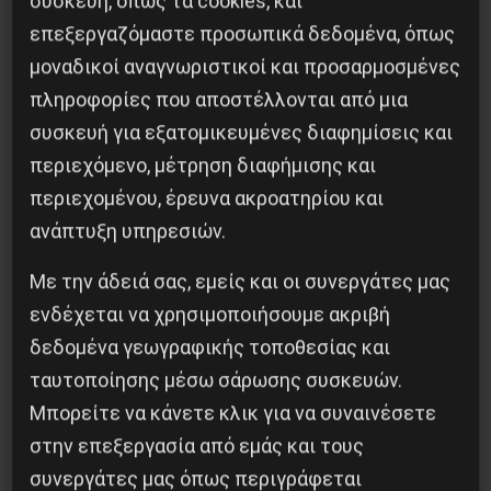
συσκευή, όπως τα cookies, και
επεξεργαζόμαστε προσωπικά δεδομένα, όπως
μοναδικοί αναγνωριστικοί και προσαρμοσμένες
πληροφορίες που αποστέλλονται από μια
συσκευή για εξατομικευμένες διαφημίσεις και
περιεχόμενο, μέτρηση διαφήμισης και
περιεχομένου, έρευνα ακροατηρίου και
ανάπτυξη υπηρεσιών.
Με την άδειά σας, εμείς και οι συνεργάτες μας
Βλαντίμιρ Τριανταφίλοφ: ο Ελληνοπόντιος
ενδέχεται να χρησιμοποιήσουμε ακριβή
στρατιωτικός εγκέφαλος του Κόκκινου
Στρατού
δεδομένα γεωγραφικής τοποθεσίας και
ταυτοποίησης μέσω σάρωσης συσκευών.
8 Αυγούστου 2026
Μπορείτε να κάνετε κλικ για να συναινέσετε
στην επεξεργασία από εμάς και τους
συνεργάτες μας όπως περιγράφεται