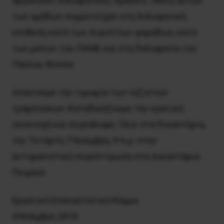
οργανώνει δολοφονικές δράσεις. Mέλη αυτών
των ομάδων συμμετείχαν στη δολοφονική
επίθεση κατά των Aιγυπτίων ψαράδων, κατά
των μελών του ΠAME και στη δολοφονία του
Παύλου Φύσσα.
Aπαιτούμε την τιμωρία των ναζιστών
τραμπούκων. Kαταδικάζουμε την κρατική
συνενοχή και συγκάλυψη. Όλοι στα δικαστήρια,
την Τετάρτη 7 Νοέμβρη, 9 π.μ. στην
αντιφασιστική συγκέντρωση στα Δικαστήρια
Πειραιά.
Eργατικό Eπαναστατικό Kόμμα
4 Nοέμβρη 2018