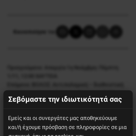
Κοινοποίησε το:
Προηγούμενο:
Aπεργία 1η Nοέμβρη: Πέμπτη
1/11, 12:00 ΧΑΥΤΕΙΑ
Επόμενο:
ΒΟΛΟΣ: Αντιπολεμική – διεθνιστική
συγκέντρωση στο Στεφανοβίκειο το Σάββατο
Σεβόμαστε την ιδιωτικότητά σας
10/11
Εμείς και οι συνεργάτες μας αποθηκεύουμε
Δημοφιλή Άρθρα
και/ή έχουμε πρόσβαση σε πληροφορίες σε μια