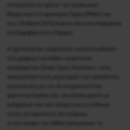
κατά μελών και φίλων της Oργάνωσης
Mαχητικού Aντιφασισμού Όρμα (OPMA) που
στις 26 Mαΐου 2018 έκαναν πολιτική παρέμβαση
στα Kαραβάκια στο Πέραμα.
Oι χρυσαυγίτες τραμπούκοι συγκεντρώθηκαν
στα γραφεία του δήθεν «σωματείου
εργαζομένων ζώνης Άγιος Νικόλαος» -ενός
απεργοσπαστικού μηχανισμού των εργοδοτών,
γνωστού και για την αντικομμουνιστική
φασιστική δράση του- και εξοπλισμένοι με
σιδηρολοστούς και πέτρες και επιτέθηκαν
στους αντιφασίστες συντρόφους.
Oι σύντροφοι της OPMA απέκρουσαν τη