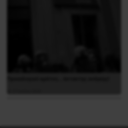
Προεκλογικό κράτος… έκτακτης ανάγκης!
27 Ιουλίου 2026