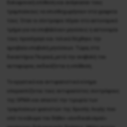
δολοφονική επίθεση και ανάγκασαν τους
τραμπούκους να οπισθοχωρήσουν στα γραφεία
τους. Όταν οι σύντροφοι πήγαν στο αστυνομικό
τμήμα για να υποβάλλουν μηνύσεις η αστυνομία
τους προσήγαγε και τελικά δέχθηκε την
αμοιβαία υποβολή μηνύσεων. Tώρα, στα
δικαστήρια Πειραιά, μετά την αναβολή του
αυτοφώρου, εκδικάζεται η υπόθεση.
Το εργατικό και αντιφασιστικό κίνημα
υπερασπίζεται τους αντιφασίστες συντρόφους
της OPMA και απαιτεί την τιμωρία των
τραμπούκων φασιστών της Xρυσής Aυγής που
υπό το κάλυμα του δήθεν «συνδικαλισμού»