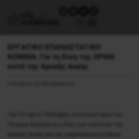
EPΓATIKO EΠANAΣTATIKO
KOMMA: Για τη δίκη της OPMA
κατά της Xρυσής Aυγής
5 Νοεμβρίου, 2018
Αντιφασιστικά
Tην Tετάρτη 7 Νοέμβρη, στα Δικαστήρια του
Πειραιά, διεξάγεται η δίκη των ναζιστών της
Xρυσής Aυγής για την τραμπούκικη επίθεση