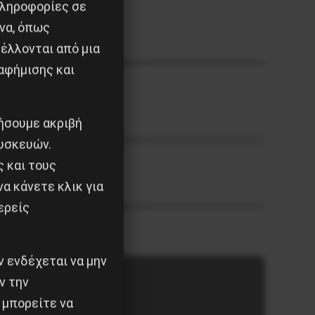
πληροφορίες σε
να, όπως
έλλονται από μια
αφήμισης και
ιήσουμε ακριβή
υσκευών.
ς και τους
α κάνετε κλικ για
ερείς
 ενδέχεται να μην
ν την
 μπορείτε να