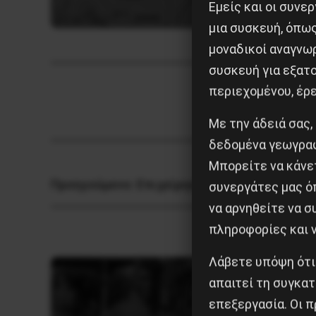
Εμείς και οι συν
μια συσκευή, όπω
μοναδικοί αναγνω
συσκευή για εξατο
περιεχομένου, έρ
Με την άδειά σας,
δεδομένα γεωγραφ
Μπορείτε να κάνετ
Προηγούμενο:
Επιχείρηση Μπαρμπαρόσα
συνεργάτες μας ό
να αρνηθείτε να 
πληροφορίες και ν
Λάβετε υπόψη ότι
απαιτεί τη συγκατ
επεξεργασία. Οι π