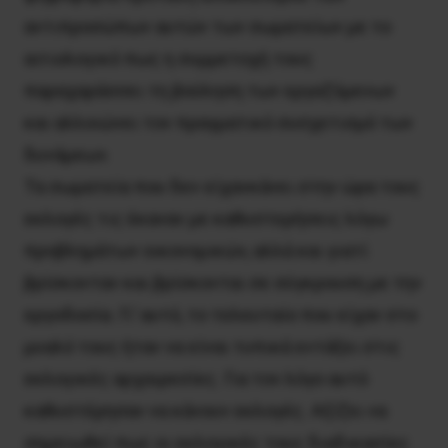
αντιπροσώπων αυτών των σωματείων με το
αιτιολογικό πως η συμμετοχή τους
παραχαράσσει τη βούληση των εργαζόμενων
και αλλοιώνει τον πραγματικό συσχετισμό των
δυνάμεων.
Τα σωματεία που δεν είχανκάνει στην ώρα τους
εκλογές τις έκαναν με καθυστερήσεις λόγω
προβλημάτων οικονομικών, αλλά και γιατί
βρίσκονταν και βρίσκονται σε σύγκρουση με την
εργοδοσία. Γι’ αυτό, το τελευταίο που είχαν στο
μυαλό τους ήταν να είναι τυπικά εντάξει στις
εκλογικές αρχαιρεσίες. Για τον λόγο αυτό
καθυστέρησαν να κάνουν εκλογές. Αξίζει να
σημειωθεί πως οι εκλογικές τους διαδικασίες