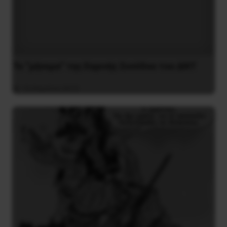
Το “μήνυμα” της Εαρινής Συνόδου του ΔΝΤ
14 Απριλίου 2019