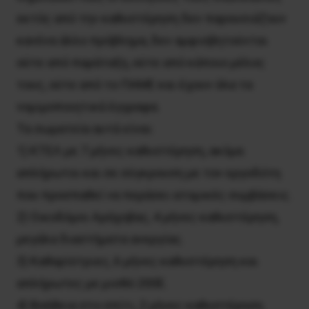
εκτός από την καθυστέρηση δεν παρουσιάζουν
κανένα άλλο πρόβλημα, δεν αμφισβητούνται
ούτε από παράταξη, ούτε από κάποιο μέλος
τους, ούτε από το ΠΑΜΕ και έχουν όλα τα
νομιμοποιητικά έγγραφα.
Τα σωματεία αυτά είναι:
1) ΚΤΕΛ με 7 μήνες καθυστέρηση, ακόμα
απλήρωτοι και σε σύγκρουση με τον εργοδότη
που προσπαθεί να περάσει ατομικές συμβάσεις.
2) Οικοδόμοι Αράχοβας, 4 μήνες καθυστέρηση,
μεγάλα διαστήματα ανεργίας.
3) Καθαρίστριες, 6 μήνες καθυστέρηση και
απλήρωτες με μισθό 200Ε.
4) Βοήθεια στο σπίτι, 2 μήνες καθυστέρηση.