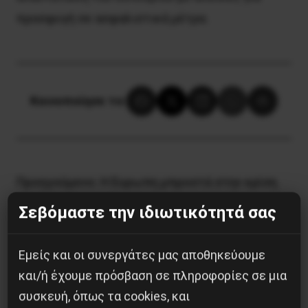
προσφυγή σε ασφαλιστικά μέτρα.
Κοινοποίησε το:
Προηγούμενο:
Η Ευρωπη μπροστά στην κρίση
και στις Ευρωεκλογές
Σεβόμαστε την ιδιωτικότητά σας
Επόμενο:
Άμεση χορήγηση αδειών στον
Δημήτρη Κουφοντίνα
Εμείς και οι συνεργάτες μας αποθηκεύουμε
και/ή έχουμε πρόσβαση σε πληροφορίες σε μια
Δημοφιλή Άρθρα
συσκευή, όπως τα cookies, και