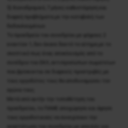
5) Χιονοδρομικό, 7 μήνες καθυστέρηση και
διαρκή προβλήματα με την καταβολή των
δεδουλευμένων.
Το προεδρείο του συνεδρίου με ψήφους 2
εναντίον 1, δεν έκανε δεκτό το αίτημα με το
σκεπτικό πως ένας αποκλεισμός από το
συνέδριο του ΕΚΛ, αντιπροσώπων σωματείων
που βρίσκονται σε διαρκείς προστριβές με
τους εργοδότες τους θα αποδυναμώσει τον
αγώνα τους.
Μετά από αυτήν την τοποθέτηση του
προεδρείου, το ΠΑΜΕ αποχώρησε και άφησε
τους εργοδοτικούς να συνεχίσουν την
αναστάτωση του συνεδρίου με απειλές για