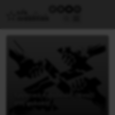
Εργατικό Λιβαδειάς: Οι ναζί
στη φυλακή!