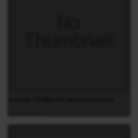
Στρατός 173 MEA/ΑΠ: Θητεία ή Δουλεία;
31 Ιουλίου 2021