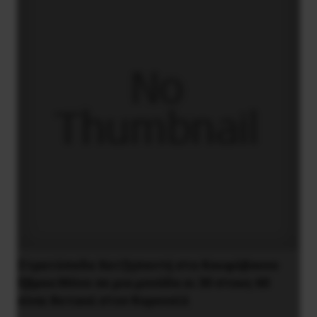
Στρατόπεδο Χατζηπεντή στο Κουφόβουνο
Έβρου:Μόνο σε μια μονάδα οι 30 στους 60
είναι θετικοί στον Κορονοϊό