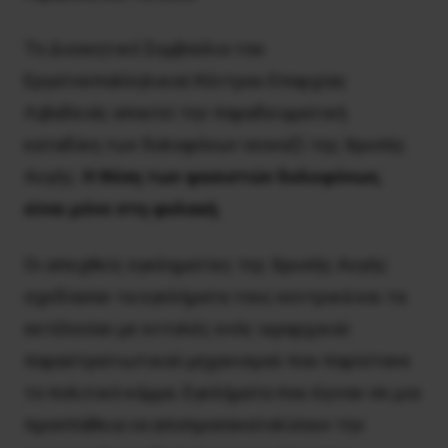
Το Διοικητικό Συμβούλιο του
Εργατοϋπαλληλικού Κέντρου Επαρχίας
Λιβαδειάς απαιτεί την παραδειγματική
καταδίκη των δολοφόνων νεοναζί της Χρυσής
Αυγής.
Η θέση των φασιστών δολοφόνων,
είναι μόνο στη φυλακή.
Οι απεχθείς εγκληματίες της Χρυσής Αυγής
σχεδίασαν τα εγκλήματα τους κεντρικά και τα
εκτέλεσαν με εντολές ενός ιεραρχικού
παραστρατιωτικού μηχανισμού που παρίστανε
το πολιτικό κόμμα. Εγκλήματα που έγιναν σε μια
προσπάθεια να αποπροσανατολίσουν την