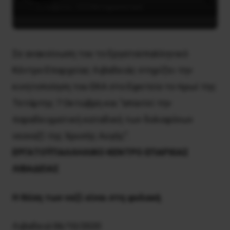
7 Οκτωβρίου, 2020
Αντιφασιστικά
Σε ανακοίνωση του το Εργατοϋπαλληνικό 
Κέντρο Επαρχείας Λιβαδειάς στηρίζει την 
κινητοποίηση του ΕΚΑ στο Εφετείο το πρωί της 
Τετάρτης 7 Οκτώβρη και "απαιτεί την 
παραδειγματική καταδική των δολοφόνων 
νεοναζί της Χρυσής Αυγής". 
ΕΡΓΑΤΟΫΠΑΛΛΗΛ
I
ΚΟ ΚΕΝΤΡΟ ΕΠΑΡΧΙΑΣ
ΛΙΒΑΔΕΙΑΣ
H
θέση των ναζί είναι στη φυλακή
Λιβαδειά 06/10/2020