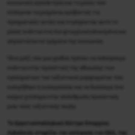
κοινωνική αγανάκτηση και το μίσος που
έσπερναν τα μνημόνια, κρύβοντας τις
πραγματικές αιτίες και στρέφοντας αυτό το
μίσος ενάντια στα πιο φτωχά καταπιεσμένα και
απροστάτευτα τμήματα της κοινωνίας.
Όλοι μαζί, σαν μια γροθιά, πρέπει να παλέψουμε
ενάντια στην προοπτική της αθώωσης των
εγκληματιών του ναζιστικού μορφώματος που
εισηγήθηκε η εισαγγελέας και να δώσουμε ένα
καίριο χτύπημα στην απάνθρωπη προοπτική,
μιας νέας ναζιστικής αυγής.
Το Εργατοϋπαλληλικό Κέντρο Επαρχίας
Λιβαδειάς στηρίζει την απόφαση του ΕΚΑ, της