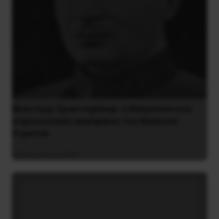
Βλαντίμιρ Τριανταφίλοφ: ο Ελληνοπόντιος
στρατιωτικός εγκέφαλος του Κόκκινου
Στρατού
8 Αυγούστου 2026