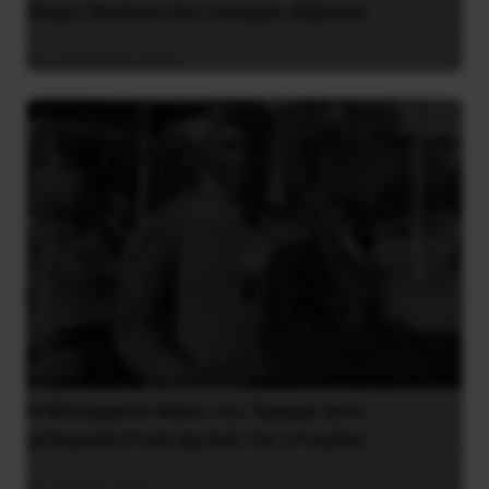
Χωρίς Νεολαία δεν υπάρχει Αλβανία
7 Αυγούστου 2026
Η Μπουρκίνα Φάσο του Τραορέ αντι-
ιμπεριαλιστική σχισμή της ιστορίας
26 Μαΐου 2025