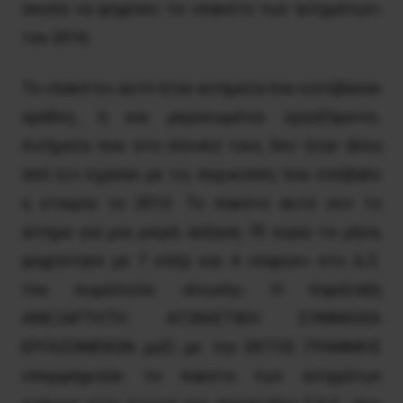
σκοπό να ψηφίσει το «πακέτο των αιτημάτων»
του 2016.
Το «πακέτο» αυτό ήταν αιτήματα που κατέβασαν
ομάδες, ή και μεμονωμένοι εργαζόμενοι.
Aιτήματα που στο σύνολό τους δεν ήταν άλλα
από ό,τι έχασαν με τις περικοπές που επέβαλε
η εταιρία το 2013. Το πακέτο αυτό συν το
αίτημα για μια μικρή αύξηση 70 ευρώ το μήνα,
ψηφίστηκε με 7 υπέρ και 4 «παρών» στο Δ.Σ.
του σωματείου «ένωση». Η παράταξη
ΑΝΕΞΑΡΤΗΤΗ ΑΓΩΝΙΣΤΙΚΗ ΣΥΜΜΑΧΙΑ
ΕΡΓΑΖΟΜΕΝΩΝ μαζί με την ΕΚΤΟΣ ΓΡΑΜΜΗΣ
υπερψήφισαν το πακέτο των αιτημάτων