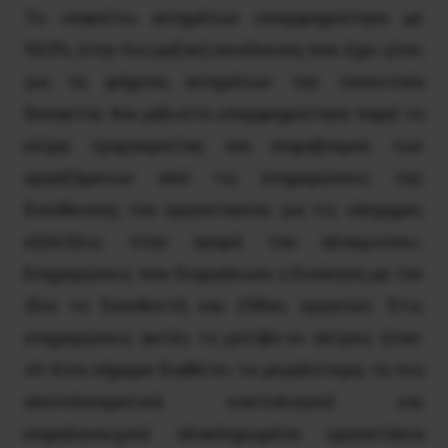
Το «πακέτο» αιτημάτων υπερψηφίστηκε με
93,5%, στην πιο μαζική συνέλευση που έχει γίνει
για τη ψήφιση αιτημάτων την τελευταία
δεκαετία. Και μάλιστα υπερψηφίστηκε παρά το
κλίμα τρομοκρατίας και εκφοβισμού των
εργαζόμενων από τις ενημερώσεις της
διεύθυνσης του εργοστασίου για τις «άσχημες
εξελίξεις στην αγορά του αλουμινίου».
Ενημερώσεις που διοργάνωνε η διοίκηση με τον
ίδιο το διευθυντή και 25δες εργατών. Στις
ενημερώσεις αυτές το μοτίβο εν ολίγοις ήταν:
«Η Κίνα σήμερα διαθέτει τα μεγαλύτερα, τα πιο
αποτελεσματικά κοστολογικά και
κεφαλαιουχικά ολοκληρωμένα εργοστάσια