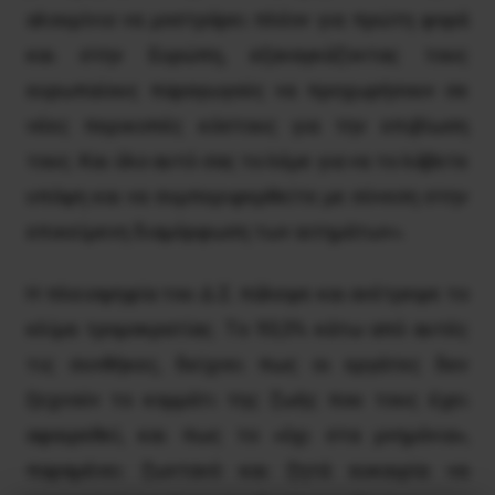
αλουμίνιο να μοστράρει πλέον για πρώτη φορά
και στην Ευρώπη, εξαναγκάζοντας τους
ευρωπαίους παραγωγούς να προχωρήσουν σε
νέες περικοπές κόστους για την επιβίωση
τους. Και όλο αυτό σας το λέμε για να το λάβετε
υπόψη και να συμπεριφερθείτε με σύνεση στην
επικείμενη διαμόρφωση των αιτημάτων».
Η πλειοψηφία του Δ.Σ. πάλεψε και ανέτρεψε το
κλίμα τρομοκρατίας. Tο 93,5% κάτω από αυτές
τις συνθήκες, δείχνει πως οι εργάτες δεν
ξεχνούν το κομμάτι της ζωής που τους έχει
αφαιρεθεί, και πως το «όχι στα μνημόνια»,
παραμένει ζωντανό και ζητά ευκαιρία να