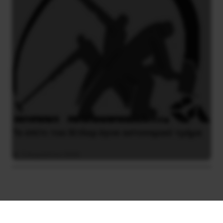
Το σπίτι του Χίτλερ έγινε αστυνομικό τμήμα
3 Αυγούστου 2026