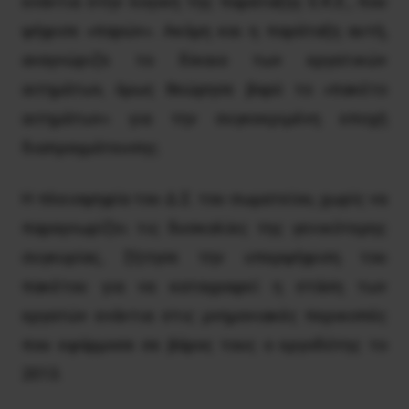
ενάντια στην λογική της παράταξης E.K.E., που
ψήφισε «παρών». Ακόμη και η παράταξη αυτή,
αναγνώριζε το δίκαιο των εργατικών
αιτημάτων, όμως θεώρησε βαρύ το «πακέτο
αιτημάτων» για την συγκεκριμένη εποχή
διαπραγμάτευσης.
Η πλειοψηφία του Δ.Σ. του σωματείου, χωρίς να
παραγνωρίζει τις δυσκολίες της γενικότερης
συγκυρίας, ζήτησε την υπερψήφιση του
πακέτου για να καταγραφεί η στάση των
εργατών ενάντια στις μνημονιακές περικοπές
που εφάρμοσε σε βάρος τους ο εργοδότης το
2013.