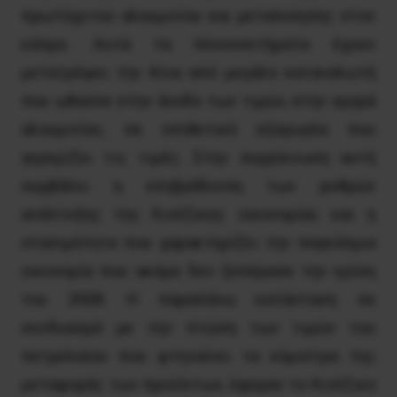
πρωτόχυτου αλουμινίου και μεταποίησης στον
κόσμο. Αυτά τα πλεονεκτήματα έχουν
μετατρέψει την Κίνα από μεγάλο καταναλωτή
που ωθούσε στην άνοδο των τιμών, στην αγορά
αλουμινίου, σε επιθετικό εξαγωγέα που
γκρεμίζει τις τιμές. Στην συρρίκνωση αυτή
συμβάλει η επιβράδυνση των ρυθμών
ανάπτυξης της Κινέζικης οικονομίας και η
στασιμότητα που χαρακτηρίζει την παγκόσμια
οικονομία που ακόμα δεν ξεπέρασε την κρίση
του 2008. Η παραπάνω κατάσταση σε
συνδυασμό με την πτώση των τιμών του
πετρελαίου που φτηναίνει τα κόμιστρα της
μεταφοράς των προϊόντων, έφεραν το Κινέζικο