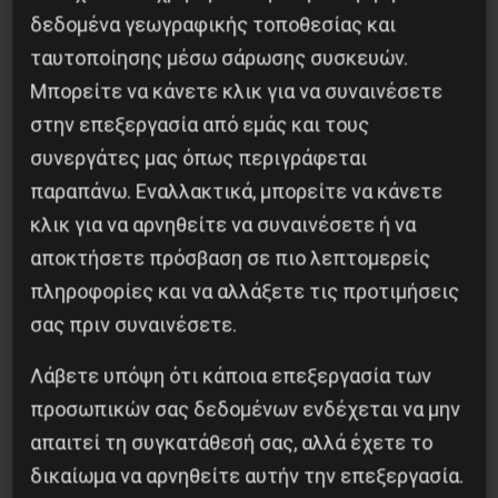
δεδομένα γεωγραφικής τοποθεσίας και
ταυτοποίησης μέσω σάρωσης συσκευών.
Προηγούμενο:
ΕΞΕΓΕΡΣΗ ΤΩΝ ΦΟΙΤΗΤΩΝ ΣΤΗ
Μπορείτε να κάνετε κλικ για να συναινέσετε
Ν. ΑΦΡΙΚΗ ΕΝΑΝΤΙΑ ΣΤΗΝ ΑΥΞΗΣΗ ΤΩΝ
ΔΙΔΑΚΤΡΩΝ
στην επεξεργασία από εμάς και τους
Επόμενο:
DIP: ΚΑΜΙΑ ΑΛΛΗΛΕΓΓΥΗ ΣΤΟ ΑΚΡ –
συνεργάτες μας όπως περιγράφεται
ΑΓΩΝΑΣ ΕΝΑΝΤΙΟΝ ΤΟΥ
παραπάνω. Εναλλακτικά, μπορείτε να κάνετε
κλικ για να αρνηθείτε να συναινέσετε ή να
Δημοφιλή Άρθρα
αποκτήσετε πρόσβαση σε πιο λεπτομερείς
πληροφορίες και να αλλάξετε τις προτιμήσεις
σας πριν συναινέσετε.
Λάβετε υπόψη ότι κάποια επεξεργασία των
προσωπικών σας δεδομένων ενδέχεται να μην
απαιτεί τη συγκατάθεσή σας, αλλά έχετε το
δικαίωμα να αρνηθείτε αυτήν την επεξεργασία.