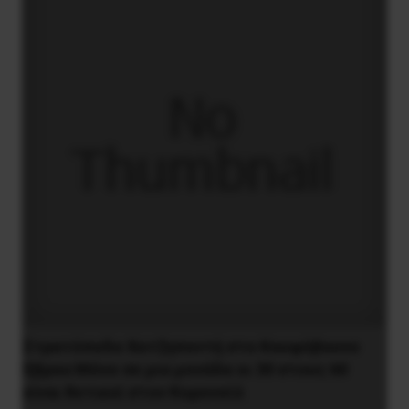
Στρατόπεδο Χατζηπεντή στο Κουφόβουνο
Έβρου:Μόνο σε μια μονάδα οι 30 στους 60
είναι θετικοί στον Κορονοϊό