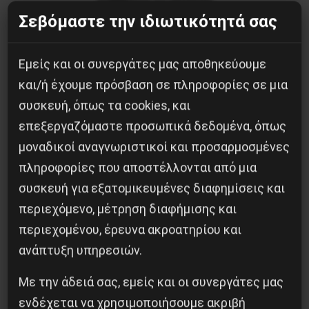
Σάββατο 11 Ιουνίου
Σεβόμαστε την ιδιωτικότητά σας
19.00 Παρουσίαση του αναστηλωμένου μνημείου
του Αλέξανδρου Γρηγορόπουλου και της
Εμείς και οι συνεργάτες μας αποθηκεύουμε
τοιχογραφίας στην μνήμη του από την
και/ή έχουμε πρόσβαση σε πληροφορίες σε μια
συσκευή, όπως τα cookies, και
συλλογικότητα political stencil.
επεξεργαζόμαστε προσωπικά δεδομένα, όπως
19.30 Πολιτική εκδήλωση τιμής και μνήμης
μοναδικοί αναγνωριστικοί και προσαρμοσμένες
στον Αλέξανδρο Γρηγορόπουλο
πληροφορίες που αποστέλλονται από μια
συσκευή για εξατομικευμένες διαφημίσεις και
Θεματικές
περιεχόμενο, μέτρηση διαφήμισης και
περιεχομένου, έρευνα ακροατηρίου και
1. “Η αξία διατήρησης της ιστορικής μνήμης ως
ανάπτυξη υπηρεσιών.
πεδίο αγώνα”
Με την άδειά σας, εμείς και οι συνεργάτες μας
ενδέχεται να χρησιμοποιήσουμε ακριβή
Ομιλητές :
Γιάννης Μάγγος, Αγγελική