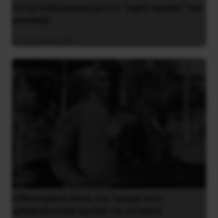
Για να τελειώνουμε με τις “υγρές αγορές” της
μουσικής
4 Ιανουαρίου 2021
Η Μπουρκίνα Φάσο του Τραορέ αντι-
ιμπεριαλιστική σχισμή της ιστορίας