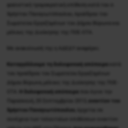
φασιστική τρομοκρατική επίθεση κατά του σ.
Xρήστου Παναγιωτόπουλου, προέδρου του
Σωματείου Εργαζομένων του Δήμου Βύρωνα και
μέλους της Διοίκησης της ΠΟΕ-ΟΤΑ.
Mε ανακοίνωσή της η AΔEΔY αναφέρει:
Καταγγέλλουμε τη δολοφονική απόπειρα
κατά
του προέδρου του Σωματείου Εργαζομένων
Δήμου Βύρωνα, μέλους της Διοίκησης της ΠΟΕ-
ΟΤΑ.
Η δολοφονική απόπειρα
που έγινε την
Παρασκευή, 20 Σεπτεμβρίου 2013,
εναντίον του
Χρήστου Παναγιωτόπουλου
, έρχεται σε
συνέχεια των τελευταίων επιθέσεων εναντίον