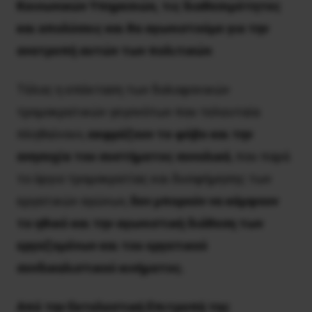
Κοινωνικών Υπηρεσιών, τις διαθεσιμότητες
και απολύσεις και θα αγωνιστούμε για την
ανατροπή αυτών των πολιτικών
.
Τέλος η επέκταση των δολοφονικών
τρομοκρατικών γεγονότων που τελευταία
πληθαίνουν,
εκφράζουν το φόβο και την
ανησυχία του συστήματος συνολικά
, που παρά
το όργιο τρομοκρατίας και δυσφήμησης των
εργατικών αγώνων,
δεν μπορούν να κάμψουν
το ηθικό και την αγωνιστική διάθεση των
εργαζομένων και του εργατικού
συνδικαλιστικού κινήματος.
Από την Εκτελεστική Επιτροπή της