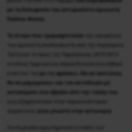
μελών του ΚΚΕ στο Πέραμα,
που κορυφώθηκαν
με τη δολοφονία του αντιφασίστα αγωνιστή
Παύλου Φύσσα
.
Το άτομο που τρομοκρατούσε
την οικογένεια
του αγωνιστή συνδικαλιστή από την περασμένη
Τρίτη και το πρωί της Παρασκευής 20/9/2013
εντελώς ξαφνικά και απροειδοποίητα κινήθηκε
εναντίον του
με τις φράσεις «θα σε σκοτώσω,
θα σε μαχαιρώσω» και τον καταδίωξε με
αντικείμενο που έβγαλε από την τσέπη του
ενώ εξαφανίστηκε όταν παρουσιάστηκαν
περαστικοί,
είναι γνωστό στην αστυνομία
.
Γεννά μεγάλα ερωτηματικά η στάση των