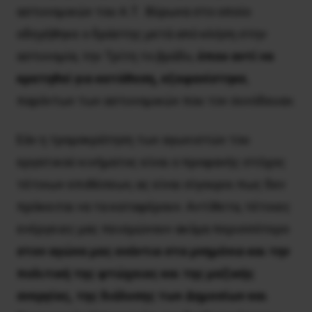
αστυνομικών του Α.Τ. Βύρωνα στο οποίο
οδηγήθηκε ο δράστης μετά από κλήση στην
αστυνομία, την Τρίτη το βράδυ,
όπου αντί να
κρατηθεί για κατάθεση, εξαφανίστηκε
,
παρόντων των αστυνομικών που τον συνόδευαν.
Εάν η τρομοκράτηση των αγωνιστών του
εργατικού κινήματος είναι ο προφανής στόχος
τέτοιων επιθέσεων, ας είναι σίγουροι πως δεν
πρόκειται να τα καταφέρουν. Αντίθετα, τέτοιες
ενέργειες μας πεισμώνουν ακόμα περισσότερο
στον αγώνα μας
ενάντια στα μνημόνια και την
πολιτική της φτώχειας και της μαζικής
ανεργίας, της διάλυσης των Δημοσίων και