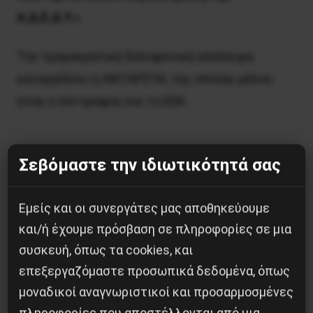
Α.Δ.Ε.Δ.Υ.»
Tην τρομοκρατική δολοφονική απόπειρα
καταγγέλλει η ANTAPΣYA, της οποίας μέλος
είναι ο σύντροφος και το EEK.
Σεβόμαστε την ιδιωτικότητά σας
τεύχος#556# Σάββατο 28 Σεπτεμβίου 2013
Εμείς και οι συνεργάτες μας αποθηκεύουμε
και/ή έχουμε πρόσβαση σε πληροφορίες σε μια
συσκευή, όπως τα cookies, και
Κοινοποίησε το:
επεξεργαζόμαστε προσωπικά δεδομένα, όπως
μοναδικοί αναγνωριστικοί και προσαρμοσμένες
πληροφορίες που αποστέλλονται από μια