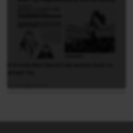
Η έντυπη Νέα Προοπτική ανοίγει ξανά τα
φτερά της
7 Οκτωβρίου 2024