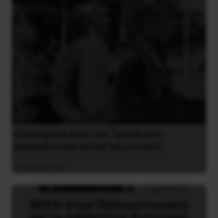
Η Μπουρκίνα Φάσο του Τραορέ αντι-
ιμπεριαλιστική σχισμή της ιστορίας
26 Μαΐου 2025