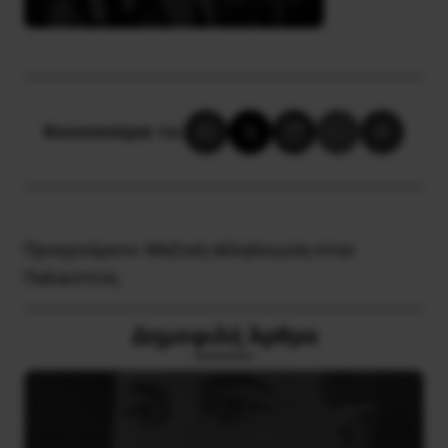
Κοινοποίησε το:
Προηγούμενο:
Μαζική αλληλεγγύη στην
Παλαιστίνη
Δημοφιλή Άρθρα