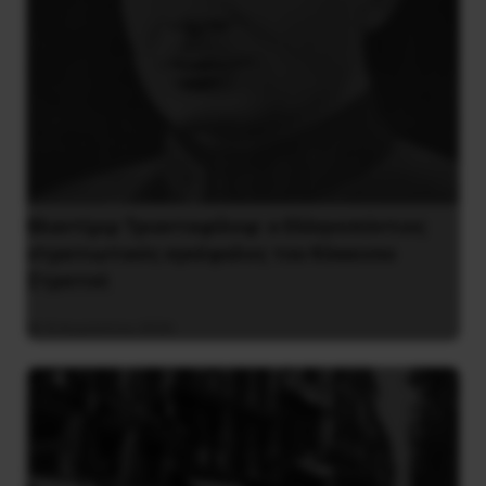
Βλαντίμιρ Τριανταφίλοφ: ο Ελληνοπόντιος
στρατιωτικός εγκέφαλος του Κόκκινου
Στρατού
8 Αυγούστου 2026