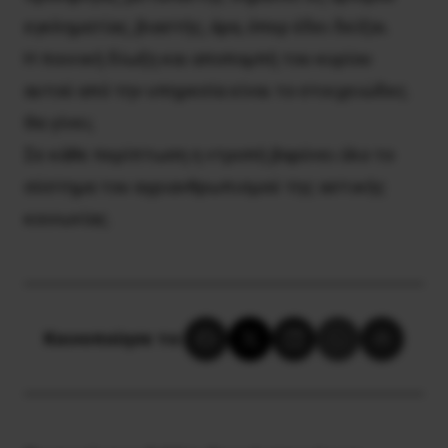
εγκληματίας, βιαστής, άρα, όπερ έδει δείξαι.
Η ποινική δίωξη και αποπομπή του κυρίου
αυτού από την υπηρεσία είναι το στοιχειώδες.
Θα γίνει;
Σε κάθε περίπτωση η ντροπή βαρύνει όλο το
σύστημα του αγριανθρωπισμού της αστικής
κοινωνίας.
Κοινοποίησε το: