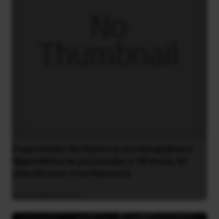
Στρατόπεδο Χατζηπεντή στο Κουφόβουνο
Έβρου:Μόνο σε μια μονάδα οι 30 στους 60
είναι θετικοί στον Κορονοϊό
4 Δεκεμβρίου 2020