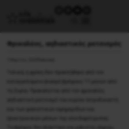
Φρικαλέος, αηδιαστικός ρατσισμός
7 Μαρτίου, 2020
Πολιτική
Tελικά, η φρίκη δεν προκλήθηκε από τον
καταγγελόμενο βιασμό βρέφους 11 μηνών από
τη Συρία. Προκαλείται από τον φρικαλέο,
αηδιαστικό ρατσισμό του κυρίου Iατροδικαστή
και των φασιστικών εφημερίδων και
ηλεκτρονικών μέσων της κλειδαρότρυπας.
Tο βρέφος δεν βιάστηκε και μάλιστα «άγρια»,