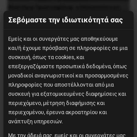
Βλαντίμιρ Τριανταφίλοφ: ο Ελληνοπόντιος
στρατιωτικός εγκέφαλος του Κόκκινου
Σεβόμαστε την ιδιωτικότητά σας
Στρατού
8 Αυγούστου 2026
Εμείς και οι συνεργάτες μας αποθηκεύουμε
και/ή έχουμε πρόσβαση σε πληροφορίες σε μια
συσκευή, όπως τα cookies, και
επεξεργαζόμαστε προσωπικά δεδομένα, όπως
μοναδικοί αναγνωριστικοί και προσαρμοσμένες
πληροφορίες που αποστέλλονται από μια
συσκευή για εξατομικευμένες διαφημίσεις και
περιεχόμενο, μέτρηση διαφήμισης και
περιεχομένου, έρευνα ακροατηρίου και
ανάπτυξη υπηρεσιών.
Η Eπανάσταση της 19 Ιουλίου 1936 στην
Με την άδειά σας, εμείς και οι συνεργάτες μας