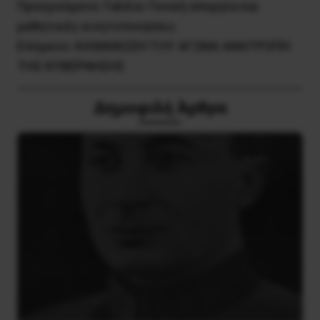
Προηγούμενο:
Γαλλία: Γενική απεργία και
μαθητικές κινητοποιήσεις
Επόμενο:
KΛIMAKΩΣH TOY AΓΩNA ANATPOΠH
THΣ KYBEPNHΣHΣ
Δημοφιλή Άρθρα