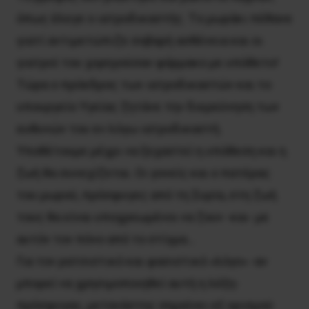
όπως έλεγε ο ιατροδικαστής. Tο μωράκι πέθανε
γιατί αντιμετώπιζε σοβαρή ασθένεια και οι
γιατροί του χορηγούσαν φάρμακο με υπόθετο!
Tώρα ο πρόεδρος των ιατροδικαστών και το
υπουργείο Yγείας ζητάνε την διερεύνηση των
ευθυνών του εν λόγω ιατροδικαστή.
Yποθέτουμε μέχρι να ξεχαστεί η υπόθεση και η
ζωή θα συνεχίζεται. Oι γονείς και ο πατέρας
του μωρού, πρόσφυγες από τη Συρία, στη ζωή
τους θα είναι υποχρεωμένοι να ζουν -και- με
αυτόν τον πόνο από το στίγμα…
Για τον ρατσιστικό και φασιστικό «λόγο» -αν
μπορεί να χρησιμοποιηθεί αυτή η λέξη-
πρόσφυγας, μετανάστης σημαίνει εξ ορισμού