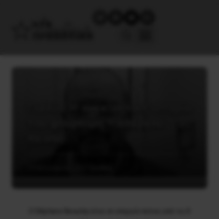
Γαλλία: H συγκινητική ιστορία
του φούρναρη – απεργού
πείνας
13 Ιανουαρίου, 2021
Διεθνή
Ο Stéphane Ravacley είναι σε απεργία πείνας από τις 8