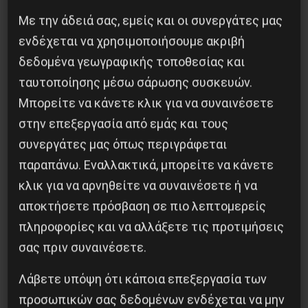
Με την άδειά σας, εμείς και οι συνεργάτες μας
ενδέχεται να χρησιμοποιήσουμε ακριβή
δεδομένα γεωγραφικής τοποθεσίας και
Κοινοποίησε το:
ταυτοποίησης μέσω σάρωσης συσκευών.
Μπορείτε να κάνετε κλικ για να συναινέσετε
στην επεξεργασία από εμάς και τους
συνεργάτες μας όπως περιγράφεται
Προηγούμενο:
Καταγγελίες της ΟΕΝΓΕ :Η
παραπάνω. Εναλλακτικά, μπορείτε να κάνετε
κυβέρνηση καλύπτει τα κενά με λογιστικά τρικ
κλικ για να αρνηθείτε να συναινέσετε ή να
και απειλές
αποκτήσετε πρόσβαση σε πιο λεπτομερείς
Επόμενο:
Με επιτυχία ολοκληρώθηκε το
Διήμερο “Πανδημία και Πολιτισμός”
πληροφορίες και να αλλάξετε τις προτιμήσεις
σας πριν συναινέσετε.
Δημοφιλή Άρθρα
Λάβετε υπόψη ότι κάποια επεξεργασία των
προσωπικών σας δεδομένων ενδέχεται να μην