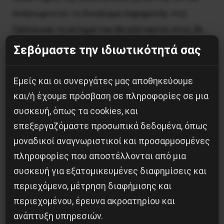
αναγνωριστεί το δικαίωμα παραμονής στη
Γαλλία και το αίτημά του θα εξεταστεί στις 26
Ιανουαρίου.
Σεβόμαστε την ιδιωτικότητά σας
Πολλοί διάσημοι Γάλλοι, συγγραφείς,
Εμείς και οι συνεργάτες μας αποθηκεύουμε
καλλιτέχνες, δήμαρχοι και άλλοι, ζήτησαν από
και/ή έχουμε πρόσβαση σε πληροφορίες σε μια
τον πρόεδρο Εμανουέλ Μακρόν να βοηθήσει τον
συσκευή, όπως τα cookies, και
αρτοποιό της Μπεζανσόν που κάνει απεργία
επεξεργαζόμαστε προσωπικά δεδομένα, όπως
πείνας, ενώ έχουν συγκεντρωθεί πάνω από
μοναδικοί αναγνωριστικοί και προσαρμοσμένες
220.000 υπογραφές για να μην απελαθεί ο
πληροφορίες που αποστέλλονται από μια
νεαρός αφρικανός. Η Γαλλία το 2019 απέλασε
συσκευή για εξατομικευμένες διαφημίσεις και
24.000 άτομα.
περιεχόμενο, μέτρηση διαφήμισης και
περιεχομένου, έρευνα ακροατηρίου και
Θ.Κ.
ανάπτυξη υπηρεσιών.