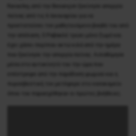
Ravacley, από την Besançon ξεκίνησε απεργία
πείνας από τις 6 Ιανουαρίου για να
προστατεύσει τον μαθητευόμενο βοηθό του από
την απέλαση. Ο Ραβακλέ τρώει μόνο ζωμό και
έχει χάσει περίπου οκτώ κιλά από την ημέρα
που ξεκίνησε την απεργία πείνας. Λιποθύμησε
μέσα στο αυτοκίνητό του την ώρα που
επέστρεφε από την παράδοση ψωμιού και η
πυροσβεστική τον μετέφερε στο νοσοκομείο
όπου του παρασχέθηκαν οι πρώτες βοήθειες.