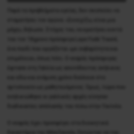
Παρά τα προβλήματα υγείας, δεν σκοπεύει να
σταματήσει τον αγώνα. «Συνεχίζω, είναι μια
μάχη», δήλωσε. Στόχος του, να κρατήσει κοντά
του τον 18χρονο πρόσφυγα Laye Fodé Traoré,
ένα παιδί που εργάζεται «με σοβαρότητα και
επιμέλεια», όπως λέει. Ο νεαρός πρόσφυγας
έφτασε στη Γαλλία ως ασυνόδευτος ανήλικος
και εδώ και ενάμιση χρόνο δούλευε στο
αρτοποιείο ως μαθητευόμενος. Όμως, τώρα που
ενηλικιώθηκε οι γαλλικές αρχές κίνησαν
διαδικασίες απέλασής του πίσω στην Γουϊνέα.
Ο νεαρός έχει προσφύγει στα διοικητικά
δικαστήρια της Μπεζανσόν, ζητώντας να του