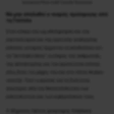
Ιανουαρίου Photo credit: Corentin Germaneau
Να μην απελαθεί ο νεαρός πρόσφυγας από
τη Γουϊνέα
Στον κόσμο του ωχ-αδελφισμού και του
εαυτουλισμού και της κρατικής αναλγησίας
κάποιες ιστορίες έρχονται να αποδείξουν ότι
το “αντίπαλο δέος”, ο κόσμος της ανθρωπιάς,
της αλληλεγγύης και του αγώνα είναι επίσης
εδώ, δίνει τις μάχες του και στο τέλος θα βγει
νικητής. Γιατί ο αγώνας για τη ζωή είναι
ανώτερος από την θανατοπολιτική των
καπιταλιστών και των κυβερνήσεών τους.
Ο 50χρονος Γάλλος φούρναρης Stéphane