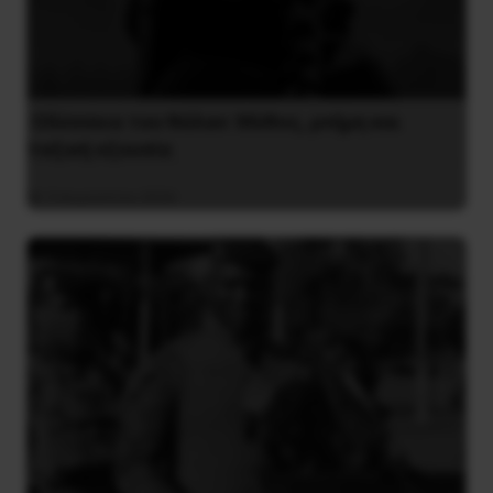
Οδύσσεια του Νόλαν: Μύθος, μνήμη και
ταξική εξουσία
3 Αυγούστου 2026