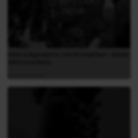
Ινδία: η Δημοκρατία των Κατσαρίδων – άοπλη
αλλά επικίνδυνη
31 Ιουλίου 2026