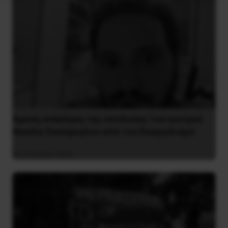
Άμεση ανάκληση της απόλυσης του γιατρού
Νικόλα Σκούφογλου από τον Ευαγγελισμό
29 Ιουνίου 2022