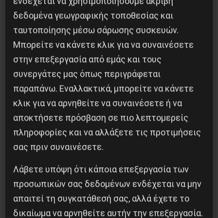
ενδέχεται να χρησιμοποιήσουμε ακριβή
Η Μπουρκίνα Φάσο του Τραορέ αντι-
ιμπεριαλιστική σχισμή της ιστορίας
δεδομένα γεωγραφικής τοποθεσίας και
ταυτοποίησης μέσω σάρωσης συσκευών.
26 Μαΐου 2025
Μπορείτε να κάνετε κλικ για να συναινέσετε
στην επεξεργασία από εμάς και τους
συνεργάτες μας όπως περιγράφεται
παραπάνω. Εναλλακτικά, μπορείτε να κάνετε
κλικ για να αρνηθείτε να συναινέσετε ή να
αποκτήσετε πρόσβαση σε πιο λεπτομερείς
πληροφορίες και να αλλάξετε τις προτιμήσεις
σας πριν συναινέσετε.
Λάβετε υπόψη ότι κάποια επεξεργασία των
προσωπικών σας δεδομένων ενδέχεται να μην
Το ΑΙ βαθαίνει την Κρίση
απαιτεί τη συγκατάθεσή σας, αλλά έχετε το
δικαίωμα να αρνηθείτε αυτήν την επεξεργασία.
4 Αυγούστου 2026