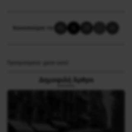
Κοινοποίησε το:
Προηγούμενο:
gaza-sun2
Δημοφιλή Άρθρα