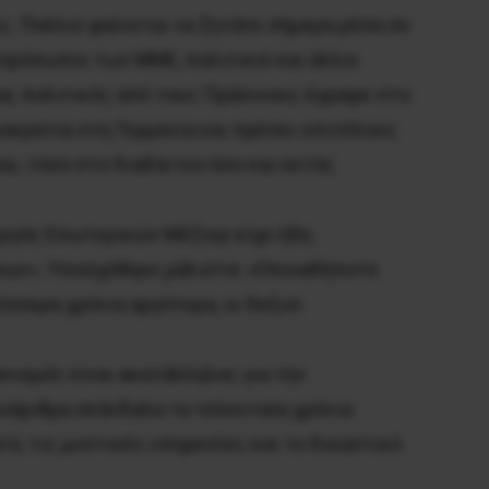
. Πολλοί φαίνεται να ζητάνε σήμερα μέσα σε
κπρόσωποι των ΜΜΕ, πολιτικοί και άλλοι
ας πολιτικός από τους Πράσινους έγραψε στο
μοκρατία στη Γερμανία και πρέπει επιτέλους
ου, τόσο στο διαδίκτυο όσο και εκτός
υργός Εσωτερικών Μέζιερ είχε ήδη
εων». Υποσχέθηκε μάλιστα: «Οποιαδήποτε
σσερα χρόνια αργότερα, οι δεξιοί
ανισμός είναι ακατάλληλος για την
λυάριθμα σκάνδαλα τα τελευταία χρόνια
τό, τις μυστικές υπηρεσίες και το δικαστικό