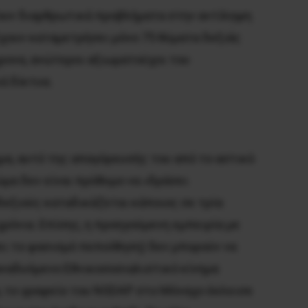
ζουν διαρθρωτικά προβλήματα στην αντίληψη
έχουν καταμετρήσει μόνο 75 θύματα δεξιάς
ρονα, ανώτεροι αξιωματούχοι του
ά δίκτυα.
μα, αυτό της απαγόρευσής του από το αστικό
μα δεν είναι πρόθυμο να «δράσει
δεξιούς καταδικάζεται κάποιος σε τρία
χρόνια. Επίσης, η προηγούμενη εμπειρία με
σει το φασισμό πεποίθηση) δεν μπορούν να
αναδυόμενο Εθνικοσοσιαλιστικό κίνημα
, το γραφείο του NSDAP στο Μόναχο έκλεισε