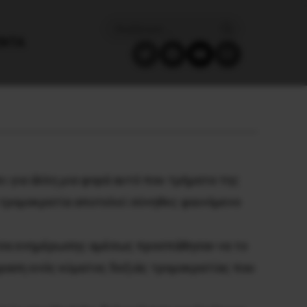
ΈΝΤΑ
ι για άλλη μια φορά αυτό που τμήματα της
ά τρομοκρατία αποτελεί σύνηθες φαινόμενο
μέσα ενημέρωσης αμέσως προσπάθησαν να το
φραση ενός κύματος δεξιάς τρομοκρατίας που