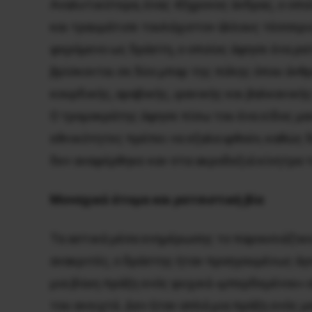
Αναλυτικότερα, ένας 43χρονος άνδρας, ο οπ
και τραυμάτισε τουλάχιστον άλλους τέσσερι
φερόμενο ως δράστη, ο οποίος άφησε ένα ρατ
βρίσκονται σε δύο μπαρ της πόλης όπου άνθρ
κουρδικής, αραβικής, ιρανικής και βαλκανική
Ο τρομοκράτης άφησε πίσω του ένα είδος μαν
εθνικότητες πρέπει να εξαλειφθούν, καθώς δ
δεν αναφέρθηκε καν στα ακροδεξιά κίνητρα 
Μοναχικά άτομα και ρατσιστική βία
Τα αστικά μέσα ενημέρωσης το παρουσιάζουν
ανακριτές, ο δράστης ήταν προηγουμένως άγν
μια βίαιη πράξη ενός ψυχικά «μπερδεμένου» α
του ανοιχτά. Δεν ήταν απλά μια πράξη ενός 