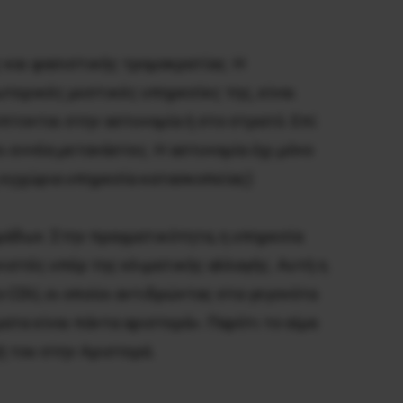
 και φασιστικής τρομοκρατίας. Η
ωτερικές μυστικές υπηρεσίες της, είναι
πτονται στην αστυνομία ή στο στρατό. Επί
ι εννέα μετανάστες. Η αστυνομία όχι μόνο
ή εγχώρια υπηρεσία κατασκοπείας)
μάδων. Στην πραγματικότητα, η υπηρεσία
νιστές υπέρ της κλιματικής αλλαγής. Αυτή η
 CDU, οι οποίοι αντιδρώντας στα γεγονότα
ματα είναι πάντα αριστερά». Παρότι το αίμα
 του στην Αριστερά.