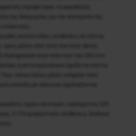
δραματική στροφή προς τα ακροδεξιά.
εία της Θουριγγίας για την αποτροπή της
ο κόκκινος».
μειωθεί εκατοντάδες επιθέσεις σε σπίτια
ς τρεις μήνες από τότε που ένας άλλος
ζί δολοφόνησε έναν πολιτικό του CDU στο
Χανάου, η αστυνομία έκανε έφοδο σε σπίτια
. Τους τελευταίους μήνες υπήρξαν νέες
ικό επίπεδο με όπλα και σχεδιάζοντας
ομοκράτες έχουν σκοτώσει τουλάχιστον 229
μούς, 2.173 εμπρηστικές επιθέσεις, δώδεκα
νότα.