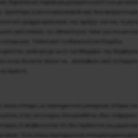
οίος δημοσίευσε παράλογα μηνύματα κατά των μετανα
ς. Αργότερα, η αστυνομία ανακάλυψε δυο ακόμα πτώμα
σιστικό γράμμα ομολογίας της πράξης του και τη μητέρ
ωποι από πολλές τις εθνικότητες πάνε για να καπνίσο
ς καταγωγής. Πολλά από τα θύματα ήταν Κούρδοι.
ιφέστου, ανάλογο με αυτό του Μπρέβικ της Νορβηγίας
εν είναι δυνατόν πλέον να… απελαθούν από τη Γερμαν
του δράστη.
, όπως είπαμε, ως έγκλημα ενός μοναχικού ατόμου κα
ωστος στην αστυνομία. Επιπρόσθετα, «δεν υπάρχουν ε
τόμου; Η αλήθεια είναι ότι δεν πρόκειται για μεμονωμέ
μανιακού. Το εν λόγω έγκλημα είναι ενσωματωμένο μέσα