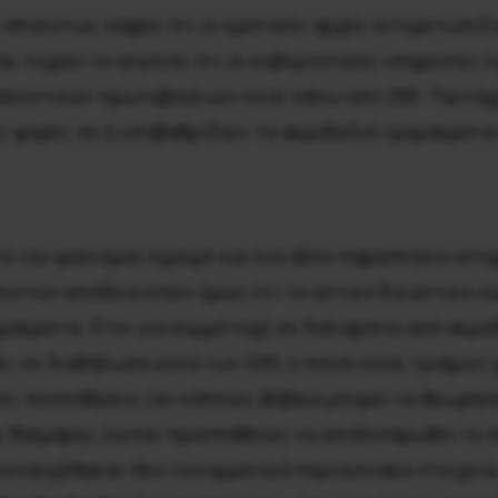
εί απολύτως σαφές ότι οι κρατικές αρχές αντιμετωπί
ναι τυχαίο το γεγονός ότι οι κυβερνητικές υπηρεσίες 
φασιστικών πρωτοβουλιών είναι πάνω από 200. Ταυτόχ
ς φορές σε ή υποβαθμίζουν τα ακροδεξιά τρομοκρατικ
τά του φασισμού έχουμε και ένα άλλο παραπλήσιο αίτη
ιστών αποδεικνύουν όμως ότι το αστικό δικαστικό σώ
μοκρατία. Έτσι για συμμέτοχή σε δολοφονία από ακρο
 σε διαδήλωση κατά των G20, η ποινή είναι τριάμισι 
ικές πεποιθήσεις (αν κάποιος βέβαια μπορεί να θεωρή
ς Βαϊμάρης, έγιναν προσπάθειες να αποδυναμωθεί το 
κατασχέθηκαν όλα τα κομματικά περιουσιακά στοιχεία