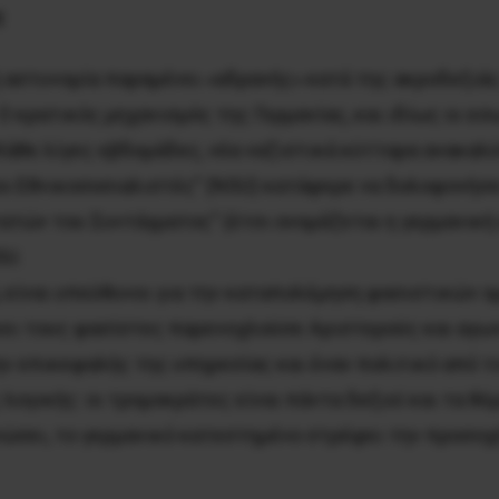
ς
ή αστυνομία παραμένει «αδρανής» κατά της ακροδεξιάς
 κρατικός μηχανισμός της Γερμανίας, και ιδίως οι εσ
Κάθε λίγες εβδομάδες, νέα ναζιστικά κύτταρα ανακαλύ
οι Εθνικοσοσιαλιστές” (NSU) κατάφερε να δολοφονήσε
ατών του Συντάγματος” (έτσι ονομάζεται η γερμανικ
SU.
 είναι υπεύθυνοι για την καταπολέμηση φασιστικών ο
ώκει τους φασίστες παρενοχλούσε Αριστερούς και αγω
ν επικεφαλής της υπηρεσίας και έναν πολιτικό από το
λογικής: οι τρομοκράτες είναι πάντα δεξιοί και τα θύ
ώσει, το γερμανικό κατεστημένο στρέφει την προσοχή