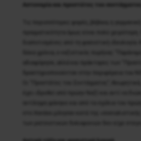
Αστυνομία και προστάτες του συντάγματο
Τις περισσότερες φορές, βέβαια, η γερμανικ
πραγματικότητα όμως είναι πολύ χειρότερη. Ο
διαποτισμένες από τη φασιστική ιδεολογία. 
δέκα χρόνια, ο ναζιστικός πυρήνας “Παράνομ
αδιαφόρησε, αλλά και πράκτορες των “Προστ
δραστηριοποιούνταν στην περιφέρεια του N
Οι “Προστάτες του Συντάγματος”, θεωρητικά,
έχει ιδρυθεί από πρώην Ναζί και αντί να δι
αντίληψη φάνηκε και από τα σχόλια του πρώη
στο Χανάου μίλησαν κατά της «σοσιαλιστικής 
των ρατσιστικών δολοφονιών δεν είχε στεγν
Αστική τάξη και φασιστική λογική