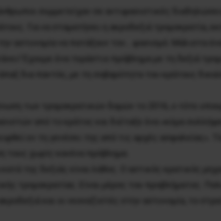
άνθρωποι συμμετείχαν σε αντιφασιστικές διαδηλώσεις
τους. Για να σταματήσει η ακροδεξιά τρομοκρατία, ε
 την αστυνομία να πατάξουν τον… φασισμό. Μάλιστα έν
τάνει! Έχουμε ένα τεράστιο πρόβλημα με τη δεξιά τρο
άπαξ δια παντός, με τη σοβαρότητα του κράτους δικαί
οίνωση των τρομοκρατικών δομών το 2016, ο τότε υπο
σιστών από το κράτος και διέταξε ένα «κύμα συλλήψ
φθεί εν τη γενέσει της από τις αρχές ασφαλείας». Τέ
η τους χωρίς κανένα πρόβλημα.
 κατά της δεξιάς είναι λάθος. Ο αστικός κρατικός μηχ
ικής τρομοκρατίας. Είναι μέρος του προβλήματος. Πο
κροδεξιά και οι νεοναζιστές στην αστυνομία, το στρα