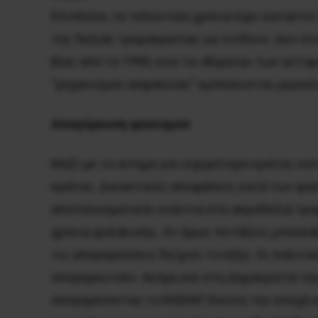
Επιπλέον, τα τελευταία χρόνια έχει καταστ
της δεξιάς τρομοκρατίας ως κίνδυνο. Δεν εί
βίας από το 1990, ενώ τα «θύματα» των αντι
“μηχανισμού ασφαλείας” εμπλέκονται μερικέ
Απαγόρευση φασισμού
Μαζί με το αίτημα για ισχυρότερο κράτος κα
κράτος. Δικαστικές αποφάσεις κατά των φασ
αποτελεσματικά» ενάντια στη ακροδεξιά τρο
χρόνια φυλάκισης. Αν όμως πετάξεις μπουκάλι
τις απαγορεύσεις δείχνει το εξής: Οι πολιτ
απαγορευτούν. Ακόμη και στη Δημοκρατία τη
απαγορεύοντας το NSDAP. Εκείνη την εποχή 