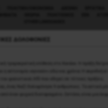
ΠΟΛΙΤΙΚΉ/ΟΙΚΟΝΟΜΊΑ
ΔΙΕΘΝΗ
ΕΡΓΑΤΙΚΑ
ΙΝΗΜΑΤΑ
ΘΕΩΡΙΑ
ΠΟΛΙΤΙΣΜΟΣ
ΕΕΚ
ΑΤΖ
OTHER LANGUAGES
ΤΙΚΕΣ ΔΟΛΟΦΟΝΙΕΣ
ική τρομοκρατική επίθεση στο Χανάου. Η πράξη δείχνε
ι η αστυνομία «αγνοούν» εδώ και χρόνια: Η ακροδεξι
α του φασιστικού AfD που οδηγεί σε τέτοιες πράξεις.
νίας, ένας Ναζί δολοφόνησε 9 ανθρώπους. Τα αστικά 
από έναν ψυχικά διαταραγμένο. Ωστόσο, είναι μια έκ