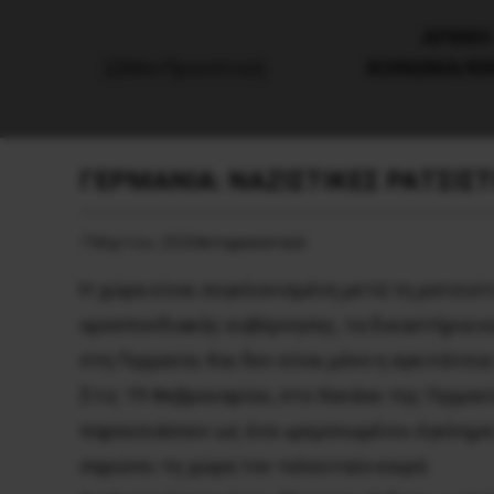
AΡΧΙΚΗ
ΚΟΙΝΩΝΙΑ/Κ
ΓΕΡΜΑΝΙΑ: ΝΑΖΙΣΤΙΚΕΣ ΡΑΤΣΙΣ
7 Μαρτίου, 2020
Αντιφασιστικά
Η χώρα είναι συγκλονισμένη μετά τη ρατσιστ
ομοσπονδιακής κυβέρνησης, τα δικαστήρια κα
στη Γερμανία. Και δεν είναι μόνο η αγκιτάτσι
Στις 19 Φεβρουαρίου, στο Χανάου της Γερμα
παρουσιάσουν ως ένα «μεμονωμένο» έγκλημα 
σαρώνει τη χώρα τον τελευταίο καιρό.