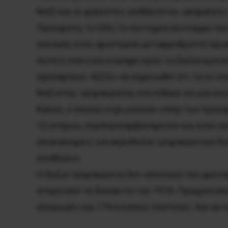
Ναζί και οι φασίστες αισθάνονται «ασφαλείς»
Πρόσφατα, το CDU, το συντηρητικό κόμμα της
εκλογής ενός αριστερού μεταρρυθμιστή πρωθ
Αυτή η πολιτική στροφή προς τα δεξιά εμπν
προσφύγων. Αξίζει να σημειωθεί ότι το εν λ
Ναζιστής τρομοκράτης επιτέθηκε σε μια συν
Κάσελ, ο οποίος είχε μιλήσει υπέρ των προσ
12 ατόμων, συμπεριλαμβανόμενου και ενός ασ
αποκαλύψεις για ακροδεξιά τρομοκρατικά δί
επιθέσεις.
Η δεξιά τρομοκρατία δεν αποτελεί νέο φαιν
άτομα από τη δεκαετία του 1970. Πραγματοπ
απαγωγές και 174 ένοπλες ληστείες. Και αυτ