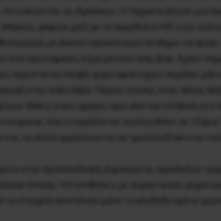
 ότι καλούνται να «δράσουν». Η Γερμανία βιώνει μια 
 Μέρκελ, ψήφισε μαζί με το ακροδεξιό AfD στην πολιτ
υπουργού, με βασικό προεκλογικό σύνθημα «να φύγει 
έει ένα πρωτοφανές κύμα ρατσιστικής βίας. Έχουν ση
όγω περιστατικό έλαβε χώρα αφού έχουν περάσει μόλι
αγωγή στην πόλη Χάλε. Πέρυσι επίσης, ένας άλλος Να
φύγων. Μόλις λίγες ημέρες πριν από την επίθεση στο 
τυνομικού, που ετοιμάζονταν να επιτεθούν σε τζαμιά
κτυα, τα οποία οργανώνονται σε ομοσπονδιακό και τοπ
όμενο στην Ομοσπονδιακή Δημοκρατία: ακροδεξιοί τρ
οίησαν επίσης 123 επιθέσεις με εκρηκτικούς μηχανισ
ά τα στοιχεία αποτελούν μόνο τα αποδεδειγμένα γεγο