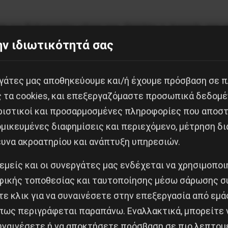
ε τις δολοφονίες μόνος του. Ωστόσο, η «λογική» του
ν ιδιωτικότητά σας
 τηλεόραση και στις μεγαλύτερες αστικές εφημερίδες
υς μαύρους μετανάστες, που οργανώνονται από σκοτε
 παραδοσιακή θεωρία συνωμοσίας στο λογικό της συμ
εργάτες μας αποθηκεύουμε και/ή έχουμε πρόσβαση σε 
 δύναμη που τροφοδοτεί τον ρατσισμό. Τα τελευταία χρό
ς τα cookies, και επεξεργαζόμαστε προσωπικά δεδομέ
 εμπλακεί στη δημιουργία ρατσιστικών εχθρικών εικό
ριστικοί και προσαρμοσμένες πληροφορίες που αποστ
ι με αρνητικά συνθήματα όπως η τρομοκρατία, η καταπ
μικευμένες διαφημίσεις και περιεχόμενο, μέτρηση δι
ευνα ακροατηρίου και ανάπτυξη υπηρεσιών.
 ΜΜΕ Χαφέζ και Ρίχτερ αναφορικά με την Ισλαμική ει
 εμείς και οι συνεργάτες μας ενδέχεται να χρησιμοπο
 μεταδόθηκαν από δημόσιους ραδιοτηλεοπτικούς φορε
ικής τοποθεσίας και ταυτοποίησης μέσω σάρωσης σ
ε κλικ για να συναινέσετε στην επεξεργασία από εμά
πως περιγράφεται παραπάνω. Εναλλακτικά, μπορείτε ν
συναινέσετε ή να αποκτήσετε πρόσβαση σε πιο λεπτομ