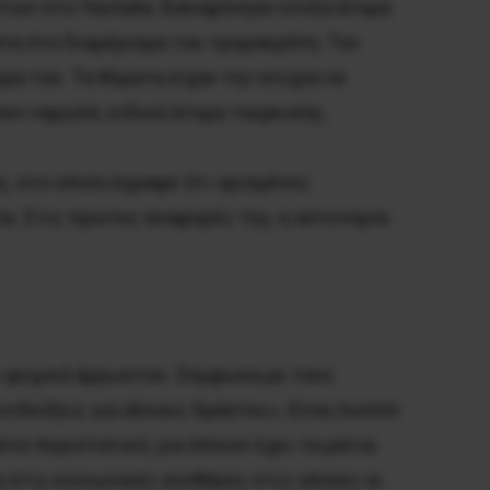
στών στο Youtube, δολοφόνησε εννέα άτομα
τα στο διαμέρισμα του τρομοκράτη. Τον
α του. Τα θύματα είχαν την ατυχία να
υν ναργιλέ, ειδικά άτομα τουρκικής,
, στο οποίο έγραφε ότι ορισμένες
ία. Στις πρώτες αναφορές της, η αστυνομία
ι ψυχικά άρρωστου. Σύμφωνα με τους
νδείξεις για άλλους δράστες». Είναι λοιπόν
νο περιστατικό, για όποιον έχει τα μάτια
 στις κοινωνικές συνθήκες στις οποίες οι