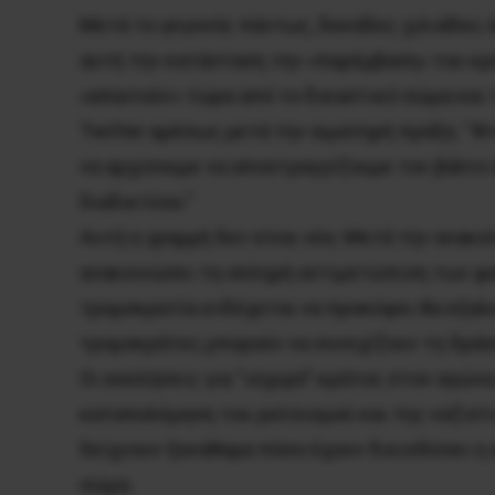
Μετά το γεγονός πάντως, δεκάδες χιλιάδες 
αυτή την κατάσταση την «παρέμβαση» του κρά
«απαιτούν» τώρα από το δικαστικό σώμα και
Twitter αμέσως μετά την αιματηρή πράξη: “Φ
να αρχίσουμε να αποστραγγίζουμε τον βάλτο 
διαδικτύου.”
Αυτή η γραμμή δεν είναι νέα. Μετά την ανακ
ανακοινώσει τη σκληρή αντιμετώπιση των φα
τρομοκρατία ενδέχεται να προκύψει θα εξαλει
τρομοκράτες μπορούν να συνεχίζουν τη δράσ
Οι εκκλήσεις για “ισχυρό” κράτος στον αγώνα
καταπολέμηση του ρατσισμού και της ναζιστ
δείχνουν ξεκάθαρα πόσο έχουν διεισδύσει η α
σώμα.