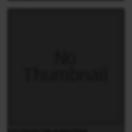
ΣTO ΠΛEYPO TΩN AΓΩNIΣTPIΩN