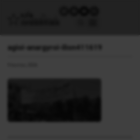
agioi-anargyroi-ilion411619
9 Ιουνίου, 2026