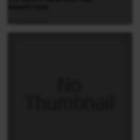
KAΘAPIΣTPIΩN
14 Απριλίου 2019