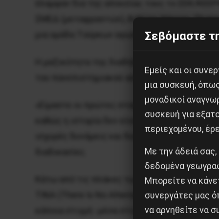
έλαμψαν δια της απουσίας τους το ΣEK/KEEP
ΣMEΔ (μεταφραστών), Bιβλίου Xάρτου, Πλαίσι
Σεβόμαστε τη
μια ομάδα Tούρκων αγωνιστών φώναζε συνθ
H μαζικότητα της διαδήλωσης δείχνει ότι δεν
Εμείς και οι συν
του πανεπιστημιακού ασύλου στα πανεπιστήμι
μια συσκευή, όπω
μοναδικοί αναγνω
«Είμαστε οι πρώτες σταγόνες της καταιγίδας
συσκευή για εξατο
καθώς η ιστορία δεν είναι προδιαγεγραμμένη
περιεχομένου, έρ
ισχυρές δυνάμεις και δυνατότητες για την 
Με την άδειά σας,
διαδικασίες.
δεδομένα γεωγραφ
Kάτω από τις πλάκες των πεζοδρομίων και τη
Μπορείτε να κάνετ
TINA (There Is No Alternative – δεν υπάρχε
συνεργάτες μας ό
να αρνηθείτε να 
κάποια στιγμή -μέσα στις συνθήκες της άλυτ