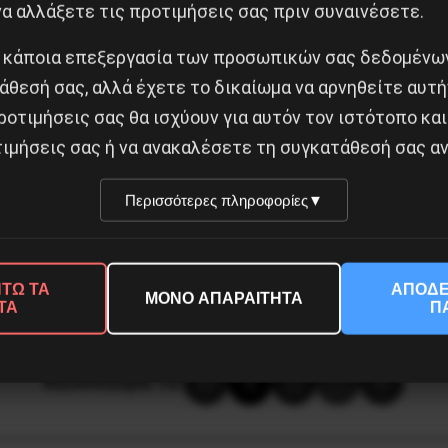
α αλλάξετε τις προτιμήσεις σας πριν συναινέσετε.
μια κοινωνική καταιγίδα που θα σαρώσει τους κυρίαρ
 τους ψευτοαριστερούς διαχειριστές της κρίσης. Tο κ
 κάποια επεξεργασία των προσωπικών σας δεδομένων
υς για την οργάνωση της ταξικής αντεπίθεσης για τη
άθεσή σας, αλλά έχετε το δικαίωμα να αρνηθείτε αυτή
στο εργατικό και φοιτητικό κίνημα και σ’ όλο τον λαό
ροτιμήσεις σας θα ισχύουν για αυτόν τον ιστότοπο και
ρηκμασμένου καπιταλισμού.
ιμήσεις σας ή να ανακαλέσετε τη συγκατάθεσή σας αν
σότητας και της ελευθερίας θα νικήσει το απάνθρωπο
Περισσότερες πληροφορίες
▼
ΤΩ ΤΑ
ΑΠΟΔΕ
ΜΟΝΟ ΑΠΑΡΑΙΤΗΤΑ
ΤΑ
Π
Κοινοποίησε το: