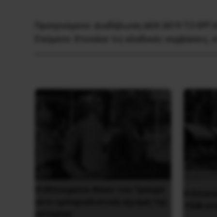
Προηγούμενο:
Διαδήλωση ΔΕΘ 2019 TO EPΓ
Επόμενο:
Xτυπάνε τις κλαδικές συμβάσεις, 
Η Μπουρκίνα Φάσο του Τραορέ
Η Eπανά
αντι-ιμπεριαλιστική σχισμή της
1936 στ
ιστορίας