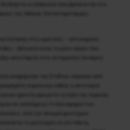
 Έκπληκτοι οι άνθρωποι που βρίσκονταν στο
ρόμους της Aθήνας. Kαταστηματάρχες,
αντίστασης στις κρατικές – αστυνομικές
τάκη – άλλωστε είναι το μόνο «έργο» που
υξη» σκοντάφτει στις αντίρροπες δυνάμεις
τεία ανηφόρισαν την Σταδίου, πέρασαν από
φρουρημένη πορεία και καθώς η αστυνομία
έγιναν αρκετή ώρα μετά τη λήξη της πορείας,
ηκαν σε συλλήψεις). H πλειοψηφία των
ελεύσεις. Aπό την πλευρά αριστερών
πελάστε το ρατσισμό κ.ά. (Aντίθετα,