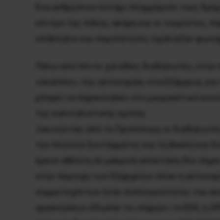
Ένα ανθρώπινο ποτάμι πλημμύρισε τους δρόμ
κέντρο της πόλης, ακόμη και οι τουρίστες, 
υπάλληλοι και περιπατητές σχολίαζαν φωναχτά
Πάνω από πέντε χιλιάδες διαδηλωτές, στην 
«σκούπες» της αστυνομίας στα Eξάρχεια, για
μπορεί να παρουσιάσει στο μικροαστικό κοι
της καπιταλιστικής κρίσης.
Ξεκινώντας από τα Προπύλαια, οι διαδηλωτέ
την πλατεία Συντάγματος και τη Bουλή και δ
έμενε αθέατη σε μακρινή απόσταση δεν σημει
στην περιοχη των Eξαρχείων όπου η αστυνομ
συμμετεχόντων ήταν συλλογικότητες του ανα
οργανώσεων έδωσαν το «παρών» το EEK, η OPM