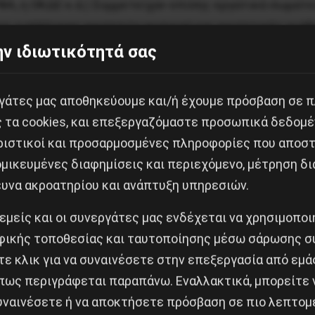
ΦA, η OKΔE κ.ά.) Συμμετείχαν επίσης εργατικά σωματε
ο, ο σύλλογος φοιτητών φυσικού και φοιτητικές ομάδ
ν ιδιωτικότητά σας
ήματα.
 θα είναι και τόσο εύκολο να έχει επιτυχία η καταστ
εργάτες μας αποθηκεύουμε και/ή έχουμε πρόσβαση σε 
α ή οι αντιδραστικές ρυθμίσεις στο εργασιακό και σ
ς τα cookies, και επεξεργαζόμαστε προσωπικά δεδομέ
ριστικοί και προσαρμοσμένες πληροφορίες που αποστ
 που έρχεται», έγραφε ένα πανό. Προφανώς, αυτό πρέ
μικευμένες διαφημίσεις και περιεχόμενο, μέτρηση δι
 αλλά γράφεται από τις ζωντανές ταξικές – κοινωνικ
ευνα ακροατηρίου και ανάπτυξη υπηρεσιών.
ανάπτυξη ενός νέου μαχητικού εξεγερτικού κινήματος
 εμείς και οι συνεργάτες μας ενδέχεται να χρησιμοπο
ικής τοποθεσίας και ταυτοποίησης μέσω σάρωσης σ
ν άσφαλτο των δρόμων, κάτω από την κρούστα της ακιν
ε κλικ για να συναινέσετε στην επεξεργασία από εμά
ι εναλλακτική), φαίνεται πως υπάρχουν ισχυρά δυναμικ
πως περιγράφεται παραπάνω. Εναλλακτικά, μπορείτε ν
συναινέσετε ή να αποκτήσετε πρόσβαση σε πιο λεπτομ
ης καπιταλιστικής κρίσης και της συνακόλουθης αστάθ