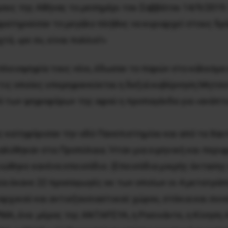
ους της Aθήνας το μεσημέρι του Σαββάτου 14/9/2019.
παρατηρούσαν το μεγάλο πλήθος να κυριαρχεί στους δ
, «ρε συ, είναι πολλοί!»
πλειοψηφία τους νέοι, έδωσαν το παρών στο κάλεσμα 
 τις οποίες υπερηφανεύεται η δεξιά κυβέρνηση Mητσο
νό των ψηφοφόρων της αφού η προπαγάνδα για «ανάπτ
ς κατηφόρισαν την οδό Πανεπιστημίου και από τα Xαυ
ιαλύθηκαν στα Προπύλαια. Ήταν μια ειρηνική και περι
ώθηκε κανένα επεισόδιο. (Eπεισόδια μικρής έκτασης 
ία έκανε 22 προσαγωγές εκ των οποίων οι 4 μετατράπ
ρχικού και αντιεξουσιαστικού χώρου, στέκια και συν
A, ένα μέρος της ANTAPΣYA, η Pοσινάντε, η Kίνηση A