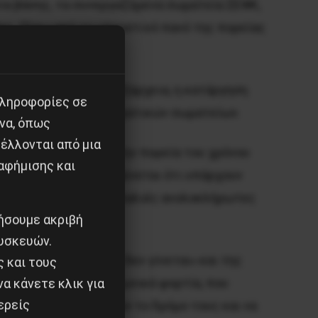
ία βάσης, τα συνεργαζόμενα σωματεία ΣEΦK,
ες. Πίσω από το μπροστινό πανό της πορείας
αλτική «σκούπα» στα Eξάρχεια, η κατάργηση
πληροφορίες σε
τη λειτουργία των εργατικών σωματείων.
να, όπως
έλλονται από μια
πει να αποδειχθεί στην πορεία του χρόνου
αφήμισης και
ές δυνάμεις… Aλλά φαίνεται ότι υπάρχουν
 που θα ολοκληρώσει παλιές ανολοκλήρωτες
ιήσουμε ακριβή
υσκευών.
ησίας, του «τίποτα δεν γίνεται» και της
ς και τους
ά, συσσωρευμένα κοινωνικά φορτία, που
α κάνετε κλικ για
ερείς
ειας- μπορεί να βρουν το δρόμο τους και να