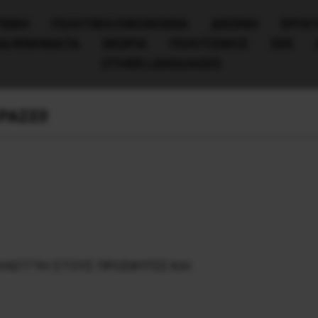
ΧΙΚΗ
ΠΟΛΙΤΙΚΉ/ΟΙΚΟΝΟΜΊΑ
ΔΙΕΘΝΗ
ΕΡΓΑΤ
ΙΑ/ΚΙΝΗΜΑΤΑ
ΘΕΩΡΙΑ
ΠΟΛΙΤΙΣΜΟΣ
ΕΕΚ
OTHER LANGUAGES
AΣEI!
ΛHΛEΓΓYH ΣTOYΣ ΠPOΣΦYΓEΣ KAI