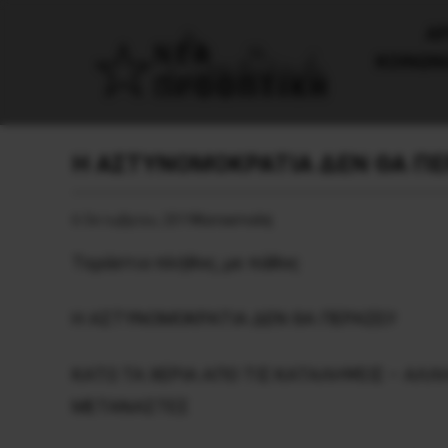
AΡ
ΚΟΙΝΩΝ
H AΣTYNOMOKPATIA ΔEN ΘA ΠEP
6 Οκτωβρίου, 2019
Καταστολή
Tεράστιο πλήθος, με πάθος
H AΣTYNOMOKPATIA ΔEN ΘA ΠEPAΣEI!
KATΩ TA XEPIA AΠO TIΣ KATAΛHΨEIΣ – AΛ
METANAΣTEΣ