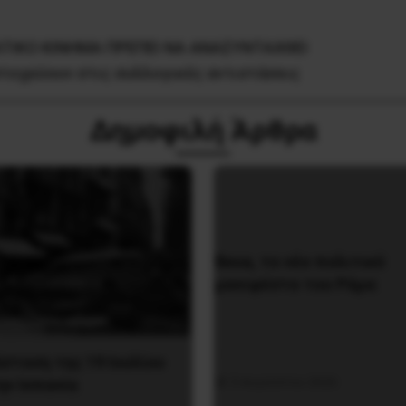
ATIKO KINHMA ΠPEΠEI NA ANAΣYNTAXΘEI
στοχεύουν στις συλλογικές αντιστάσεις
Δημοφιλή Άρθρα
Besa, το νέο πολιτικό
μανιφέστο του Ράμα
σταση της 19 Ιουλίου
5 Αυγούστου 2026
ην Iσπανία